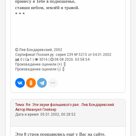
принесу я Тебе в подношенье,
ставши небом, землёй и травой.
ДАЙДЖЕСТ
* * *
ПРОИЗВЕДЕНИЯ
ПЕРЕВОДЫ
КОНКУРСЫ
Лев Бондаревский
, 2002
ДЕТСКАЯ КОМНАТА
Сертификат Поэзия.ру: серия 239 № 5215 от 04.01.2002
0 |
1 |
3016 |
08.08.2026. 03:58:54
КНИЖНАЯ ПОЛКА
Произведение оценили (+): []
Произведение оценили (-): []
ОБЗОР ЛИТЕРАТУРЫ
СТРАНИЦЫ ПАМЯТИ
ОБЪЯВЛЕНИЯ
Тема:
Re: Эти звуки фальшивого рая..
Лев Бондаревский
КОЛОНКА РЕДАКТОРА
Автор
Имануил Глейзер
Дата и время: 05.01.2002, 00:28:52
РЕДКОЛЛЕГИЯ
ОТ РЕДАКЦИИ
Эти 8 строк понравились ещё у Вас на сайте.