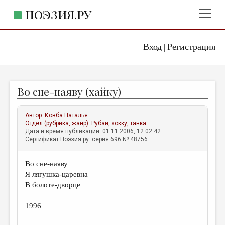
ПОЭЗИЯ.РУ
Вход
Регистрация
ГЛАВНОЕ МЕНЮ
|
ПОЭЗИЯ.РУ
ИЗДАТЕЛЬСТВО
Во сне-наяву (хайку)
ЖАНРЫ
АВТОРЫ
Автор:
Ковба Наталья
Отдел (рубрика, жанр):
Рубаи, хокку, танка
КОММЕНТАРИИ
Дата и время публикации: 01.11.2006, 12:02:42
Сертификат Поэзия.ру: серия 696 № 48756
ЛИТСАЛОН
Во сне-наяву
НОВОСТИ
Я лягушка-царевна
ПРАВИЛА САЙТА
В болоте-дворце
1996
ОТДЕЛЫ И РУБРИКИ
ИЗБРАННОЕ