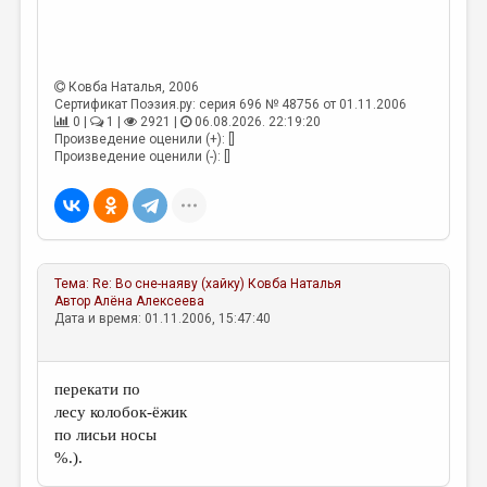
ДАЙДЖЕСТ
ПРОИЗВЕДЕНИЯ
Ковба Наталья
, 2006
Сертификат Поэзия.ру: серия 696 № 48756 от 01.11.2006
ПЕРЕВОДЫ
0 |
1 |
2921 |
06.08.2026. 22:19:20
Произведение оценили (+): []
КОНКУРСЫ
Произведение оценили (-): []
ДЕТСКАЯ КОМНАТА
КНИЖНАЯ ПОЛКА
ОБЗОР ЛИТЕРАТУРЫ
Тема:
Re: Во сне-наяву (хайку)
Ковба Наталья
СТРАНИЦЫ ПАМЯТИ
Автор
Алёна Алексеева
Дата и время: 01.11.2006, 15:47:40
ОБЪЯВЛЕНИЯ
КОЛОНКА РЕДАКТОРА
перекати по
лесу колобок-ёжик
РЕДКОЛЛЕГИЯ
по лисьи носы
ОТ РЕДАКЦИИ
%.).