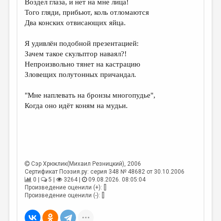
Воздел глаза, и нет на мне лица!
Того гляди, прибьют, коль отломаются
ДАЙДЖЕСТ
Два конских отвисающих яйца.
ПРОИЗВЕДЕНИЯ
Я удивлён подобной презентацией:
ПЕРЕВОДЫ
Зачем такое скульптор наваял?!
Непроизвольно тянет на кастрацию
КОНКУРСЫ
Зловещих полутонных причандал.
ДЕТСКАЯ КОМНАТА
"Мне наплевать на бронзы многопудье",
КНИЖНАЯ ПОЛКА
Когда оно идёт коням на мудьи.
ОБЗОР ЛИТЕРАТУРЫ
СТРАНИЦЫ ПАМЯТИ
ОБЪЯВЛЕНИЯ
Сэр Хрюклик(Михаил Резницкий)
, 2006
Сертификат Поэзия.ру: серия 348 № 48682 от 30.10.2006
КОЛОНКА РЕДАКТОРА
0 |
5 |
3264 |
09.08.2026. 08:05:04
Произведение оценили (+): []
РЕДКОЛЛЕГИЯ
Произведение оценили (-): []
ОТ РЕДАКЦИИ