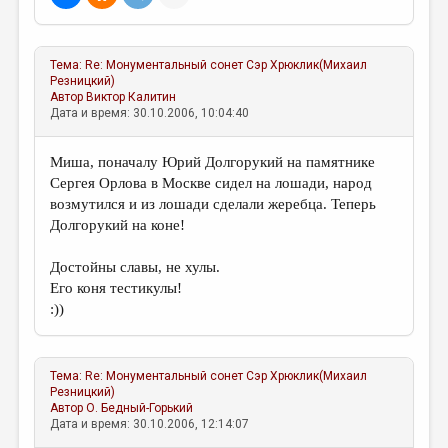
МАЛАЯ ПРОЗА
ЭССЕИСТИКА
Тема:
Re: Монументальный сонет
Сэр Хрюклик(Михаил
ЛИТЕРАТУРОВЕДЕНИЕ
Резницкий)
Автор
Виктор Калитин
КУЛЬТУРОВЕДЕНИЕ
Дата и время: 30.10.2006, 10:04:40
ПУБЛИЦИСТИКА
Миша, поначалу Юрий Долгорукий на памятнике
РЕЦЕНЗИРОВАНИЕ
Сергея Орлова в Москве сидел на лошади, народ
возмутился и из лошади сделали жеребца. Теперь
ЦИКЛЫ ПУБЛИКАЦИЙ
Долгорукий на коне!
ТРЕДИАКОВСКИЙ
Достойны славы, не хулы.
МЕДИА
Его коня тестикулы!
:))
ВКОНТАКТЕ
Тема:
Re: Монументальный сонет
Сэр Хрюклик(Михаил
Резницкий)
Автор
О. Бедный-Горький
Дата и время: 30.10.2006, 12:14:07