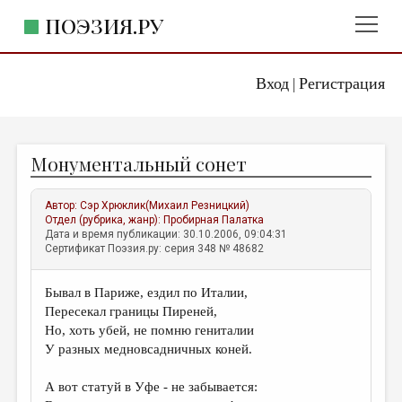
ПОЭЗИЯ.РУ
Вход
Регистрация
ГЛАВНОЕ МЕНЮ
|
ПОЭЗИЯ.РУ
ИЗДАТЕЛЬСТВО
Монументальный сонет
ЖАНРЫ
АВТОРЫ
Автор:
Сэр Хрюклик(Михаил Резницкий)
Отдел (рубрика, жанр):
Пробирная Палатка
КОММЕНТАРИИ
Дата и время публикации: 30.10.2006, 09:04:31
Сертификат Поэзия.ру: серия 348 № 48682
ЛИТСАЛОН
Бывал в Париже, ездил по Италии,
НОВОСТИ
Пересекал границы Пиреней,
ПРАВИЛА САЙТА
Но, хоть убей, не помню гениталии
У разных медновсадничных коней.
ОТДЕЛЫ И РУБРИКИ
А вот статуй в Уфе - не забывается:
ИЗБРАННОЕ