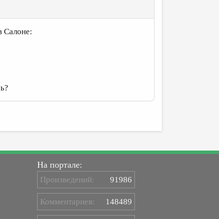
в Салоне:
сь?
На портале:
Произведений:
91986
Комментариев:
148489