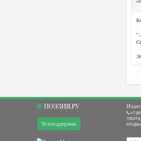
Да
К
"
С
Э
ПОЭЗИЯ.РУ
Издат
+7 (8
192019,
Техподдержка
info@po