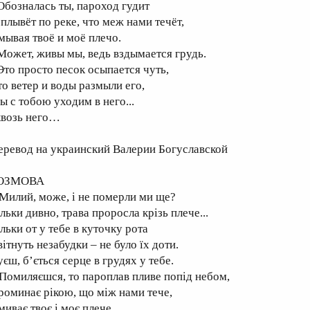
 Обозналась ты, пароход гудит
 плывёт по реке, что меж нами течёт,
мывая твоё и моё плечо.
 Может, живы мы, ведь вздымается грудь.
 Это просто песок осыпается чуть,
то ветер и воды размыли его,
ы с тобою уходим в него...
квозь него…
еревод на украинский Валерии Богуславской
ОЗМОВА
 Милий, може, і не померли ми ще?
льки дивно, трава проросла крізь плече...
льки от у тебе в куточку рота
ітнуть незабудки – не було їх доти.
єш, б’ється серце в грудях у тебе.
 Помиляєшся, то пароплав пливе попід небом,
роминає рікою, що між нами тече,
иває твоє і моє плече.