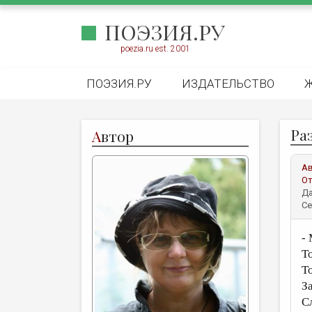
ПОЭЗИЯ.РУ
poezia.ru est. 2001
ПОЭЗИЯ.РУ
ИЗДАТЕЛЬСТВО
Ра
А
втор
А
От
Да
Се
-
Т
То
З
С