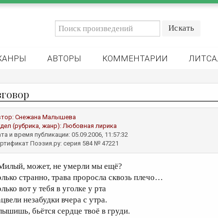
ЖАНРЫ
АВТОРЫ
КОММЕНТАРИИ
ЛИТСА
зговор
втор:
Снежана Малышева
дел (рубрика, жанр):
Любовная лирика
та и время публикации: 05.09.2006, 11:57:32
ртификат Поэзия.ру: серия 584 № 47221
 Милый, может, не умерли мы ещё?
олько странно, трава проросла сквозь плечо…
лько вот у тебя в уголке у рта
ацвели незабудки вчера с утра.
лышишь, бьётся сердце твоё в груди.