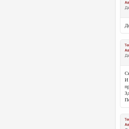
А
Да
Д
Те
А
Да
С
И
п
З
П
Те
А