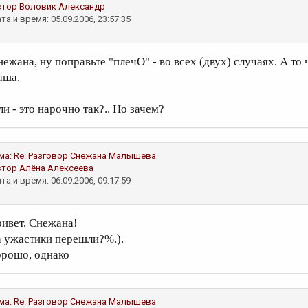
втор
Воловик Александр
та и время: 05.09.2006, 23:57:35
нежана, ну поправьте "плечО" - во всех (двух) случаях. А то
аша.
и - это нарочно так?.. Но зачем?
ма:
Re: Разговор
Снежана Малышева
втор
Алёна Алексеева
та и время: 06.09.2006, 09:17:59
ривет, Снежана!
а ужастики перешли?%.).
орошо, однако
ма:
Re: Разговор
Снежана Малышева