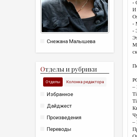
-
И
О
-
-
Э
Снежана Малышева
М
с
П
О
тделы и рубрики
Р
Отделы
Колонка редактора
–
Избранное
Ті
Ті
Дайджест
Кв
Чу
Произведения
–
Переводы
П
Ом