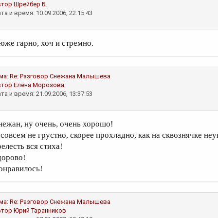
втор
Шрейбер Б.
та и время: 10.09.2006, 22:15:43
юже гарно, хоч и стремно.
ма:
Re: Разговор
Снежана Малышева
втор
Елена Морозова
та и время: 21.09.2006, 13:37:53
нежан, ну очень, очень хорошо!
 совсем не грустно, скорее прохладно, как на сквознячке неую
релесть вся стиха!
дорово!
онравилось!
ма:
Re: Разговор
Снежана Малышева
втор
Юрий Таранников