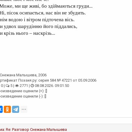
 Може, ми ще живі, бо здіймаються груди...
Ні, пісок осипається, нас він не збудить.
нім водою і вітром підточена вісь.
и удвох шарудінню його піддались,
 крізь нього – наскрізь...
Снежана Малышева
, 2006
ртификат Поэзия.ру: серия 584 № 47221 от 05.09.2006
0 |
5 |
2771 |
08.08.2026. 09:01:50
оизведение оценили (+): []
оизведение оценили (-): []
ма:
Re: Разговор
Снежана Малышева