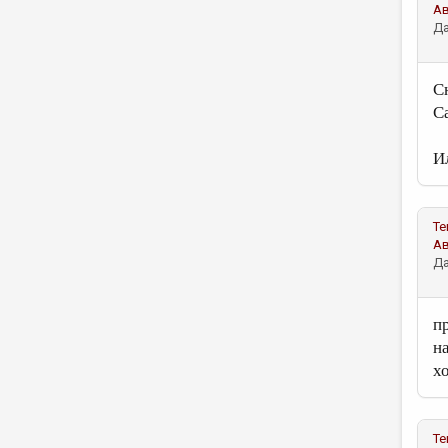
А
Да
С
С
Ил
Те
А
Да
п
н
х
Те