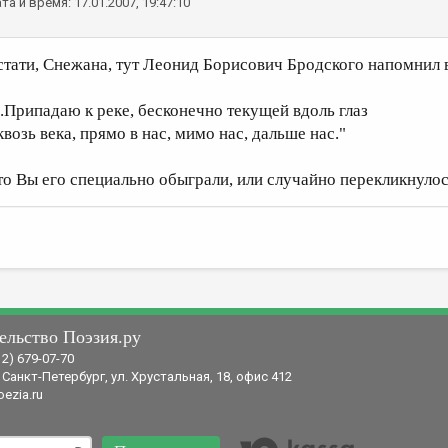
та и время: 17.01.2007, 19:47:10
стати, Снежана, тут Леонид Борисович Бродского напомнил 
...Припадаю к реке, бесконечно текущей вдоль глаз
квозь века, прямо в нас, мимо нас, дальше нас."
то Вы его специально обыграли, или случайно перекликнуло
ельство Поэзия.ру
12) 679-07-70
 Санкт-Петербург, ул. Хрустальная, 18, офис 412
ezia.ru