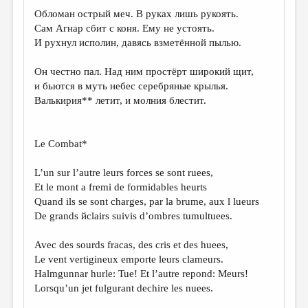
Обломан острый меч. В руках лишь рукоять.
Сам Агнар сбит с коня. Ему не устоять.
И рухнул исполин, давясь взметённой пылью.
Он честно пал. Над ним простёрт широкий щит,
и бьются в муть небес серебряные крылья.
Валькирия** летит, и молния блестит.
Le Combat*
L’un sur l’autre leurs forces se sont ruees,
Et le mont a fremi de formidables heurts
Quand ils se sont charges, par la brume, aux l lueurs
De grands йclairs suivis d’ombres tumultuees.
Avec des sourds fracas, des cris et des huees,
Le vent vertigineux emporte leurs clameurs.
Halmgunnar hurle: Tue! Et l’autre repond: Meurs!
Lorsqu’un jet fulgurant dechire les nuees.