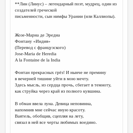
**Лин (Линус) – легендарный поэт, мудрец, один из
создателей греческой
письменности, сын нимфы Урании (или Каллиопы).
Жозе-Мариа де Эредиа
Фонтану «Индия»
(Перевод с французского)
Jose-Maria de Heredia
A la Fontaine de la India
Фонтан прекрасных грёз! И нынче не премину
в вечерней тишине уйти в мою мечту.
Здесь мысль, из сердца прочь, сбегает в темноту,
как струйка через край из полного кувшина.
В обман ввела луна. Девица неповинна,
напомнив мне сейчас иную красоту.
Ваятель, обобщив, сцепляя на лету,
связал в ней все черты любимых воедино.