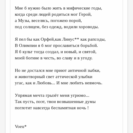
Мне б нужно было жить в мифические годы,
ДАЙДЖЕСТ
когда среди людей родиться мог Герой,
ПРОИЗВЕДЕНИЯ
а Музы, веселясь, погожею порой,
под солнцем, без одежд, водили хороводы.
ПЕРЕВОДЫ
Я пел бы как Орфей,как Линус** как рапсоды,
КОНКУРСЫ
В Олимпии я б мог прославиться борьбой.
ДЕТСКАЯ КОМНАТА
Я б культ тогда создал, и новый, и святой,
моей богине в честь, во славу и в угоду.
КНИЖНАЯ ПОЛКА
Но не достался мне приют античной зыбки,
ОБЗОР ЛИТЕРАТУРЫ
и животворный свет аттической улыбки
СТРАНИЦЫ ПАМЯТИ
угас, как и Любовь... И мне любить невмочь.
ОБЪЯВЛЕНИЯ
Упрямая мечта грызёт меня угрюмо...
Так пусть, поэт, твои возвышенные думы
КОЛОНКА РЕДАКТОРА
поглотит навсегда беспамятная ночь !
РЕДКОЛЛЕГИЯ
ОТ РЕДАКЦИИ
Voeu*