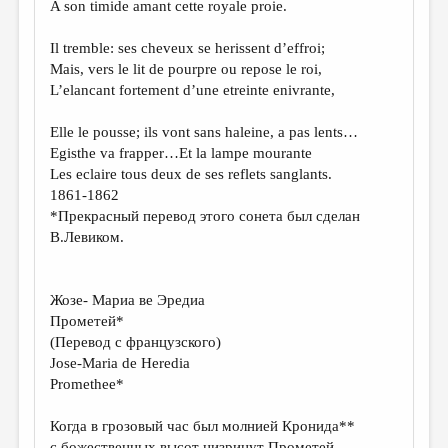
A son timide amant cette royale proie.
Il tremble: ses cheveux se herissent d’effroi;
Mais, vers le lit de pourpre ou repose le roi,
L’elancant fortement d’une etreinte enivrante,
Elle le pousse; ils vont sans haleine, a pas lents…
Egisthe va frapper…Et la lampe mourante
Les eclaire tous deux de ses reflets sanglants.
1861-1862
*Прекрасный перевод этого сонета был сделан
В.Левиком.
Жозе- Мариа ве Эредиа
Прометей*
(Перевод с французского)
Jose-Maria de Heredia
Promethee*
Когда в грозовый час был молнией Кронида**
с божественных высот низринут Прометей,