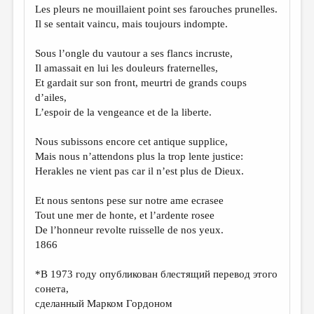
Les pleurs ne mouillaient point ses farouches prunelles.
Il se sentait vaincu, mais toujours indompte.
Sous l’ongle du vautour a ses flancs incruste,
Il amassait en lui les douleurs fraternelles,
Et gardait sur son front, meurtri de grands coups
d’ailes,
L’espoir de la vengeance et de la liberte.
Nous subissons encore cet antique supplice,
Mais nous n’attendons plus la trop lente justice:
Herakles ne vient pas cаr il n’est plus de Dieux.
Et nous sentons pesе sur notre ame ecrasee
Tout une mer de honte, et l’ardente rosee
De l’honneur revolte ruisselle de nos yeux.
1866
*В 1973 году опубликован блестящий перевод этого
сонета,
сделанный Марком Гордоном