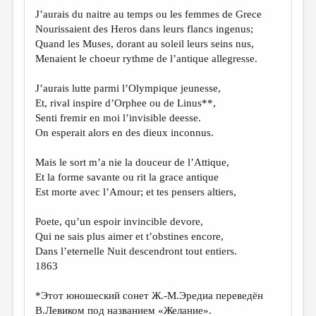
МАЛАЯ ПРОЗА
J’aurais du naitre au temps ou les femmes de Grece
ЭССЕИСТИКА
Nourissaient des Heros dans leurs flancs ingenus;
Quand les Muses, dorant au soleil leurs seins nus,
ЛИТЕРАТУРОВЕДЕНИЕ
Menaient le choeur rythme de l’antique allegresse.
КУЛЬТУРОВЕДЕНИЕ
J’aurais lutte parmi l’Olympique jeunesse,
ПУБЛИЦИСТИКА
Et, rival inspire d’Orphee ou de Linus**,
Senti fremir en moi l’invisible deesse.
РЕЦЕНЗИРОВАНИЕ
On esperait alors en des dieux inconnus.
ЦИКЛЫ ПУБЛИКАЦИЙ
Mais le sort m’a nie la douceur de l’Attique,
ТРЕДИАКОВСКИЙ
Et la forme savante ou rit la grace antique
Est morte avec l’Amour; et tes pensers altiers,
МЕДИА
Poete, qu’un espoir invincible devore,
ВКОНТАКТЕ
Qui ne sais plus aimer et t’obstines encore,
Dans l’eternelle Nuit descendront tout entiers.
1863
*Этот юношеский сонет Ж.-М.Эредиа переведён
В.Левиком под названием «Желание».