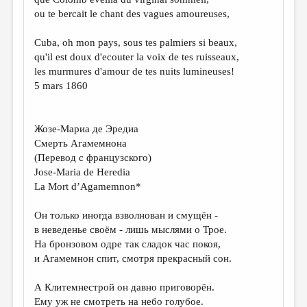
ou te bercait le chant des vagues amoureuses,
Cuba, oh mon pays, sous tes palmiers si beaux,
qu'il est doux d'ecouter la voix de tes ruisseaux,
les murmures d'amour de tes nuits lumineuses!
5 mars 1860
Жозе-Мариа де Эредиа
Смерть Агамемнона
(Перевод с французского)
Jose-Maria de Heredia
La Mort d’Agamemnon*
Он только иногда взволнован и смущён -
в неведенье своём - лишь мыслями о Трое.
На бронзовом одре так сладок час покоя,
и Агамемнон спит, смотря прекрасный сон.
А Клитемнестрой он давно приговорён.
Ему уж не смотреть на небо голубое.