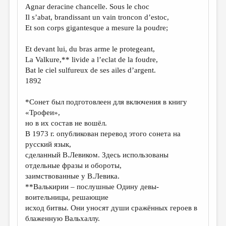
Agnar deracine chancelle. Sous le choc
Il s’abat, brandissant un vain troncon d’estoc,
Et son corps gigantesque a mesure la poudre;
Et devant lui, du bras arme le protegeant,
La Valkure,** livide a l’eclat de la foudre,
Bat le ciel sulfureux de ses ailes d’argent.
1892
*Сонет был подготовлеен для включения в книгу
«Трофеи»,
но в их состав не вошёл.
В 1973 г. опубликован перевод этого сонета на
русский язык,
сделанный В.Левиком. Здесь использованы
отдельные фразы и обороты,
заимствованные у В.Левика.
**Валькирии – послушные Одину девы-
воительницы, решающие
исход битвы. Они уносят души сражённых героев в
блаженную Вальхаллу.