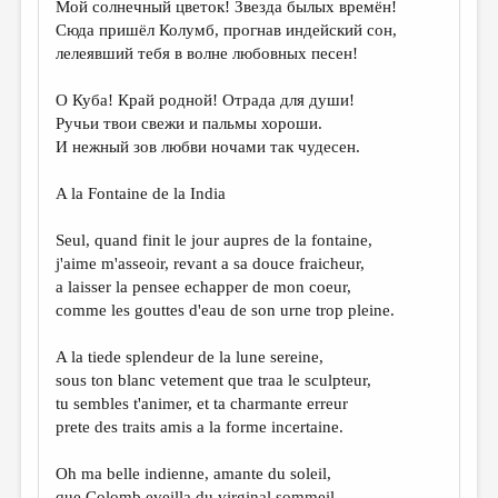
Мой солнечный цветок! Звезда былых времён!
Сюда пришёл Колумб, прогнав индейский сон,
лелеявший тебя в волне любовных песен!
О Куба! Край родной! Отрада для души!
Ручьи твои свежи и пальмы хороши.
И нежный зов любви ночами так чудесен.
A la Fontaine de la India
Seul, quand finit le jour aupres de la fontaine,
j'aime m'asseoir, revant a sa douce fraicheur,
a laisser la pensee echapper de mon coeur,
comme les gouttes d'eau de son urne trop pleine.
A la tiede splendeur de la lune sereine,
sous ton blanc vetement que traa le sculpteur,
tu sembles t'animer, et ta charmante erreur
prete des traits amis a la forme incertaine.
Oh ma belle indienne, amante du soleil,
que Colomb eveilla du virginal sommeil,