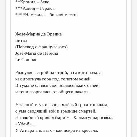
**Кронид – Зевс.
***Алкид – Геракл.
****Немезида – богиня мести.
Жозе-Мариа де Эредиа
Битва
(Перевод с французского)
Jose-Maria de Heredia
Le Combat
Рванулись строй на строй, и самого начала
как дрогнула гора под топотом коней.
В тумане слился свет малюсеньких огней,
и тени взорвались от общего накала.
Ужасный стук и звон, тяжёлый грохот шквала,
с ума сводящий вой и зрелище смертей.
На злобный крик: «Умри!» - Хальмгуннар взвыл:
«Убей!»...
У Агнара в нлазах - как искра из кресала.