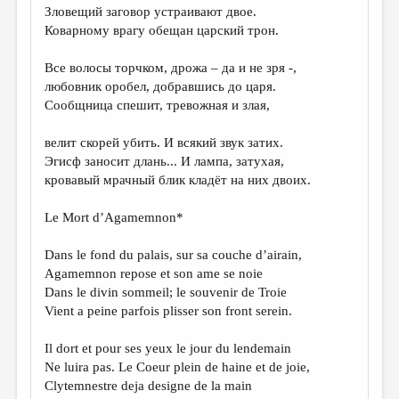
Зловещий заговор устраивают двое.
Коварному врагу обещан царский трон.
Все волосы торчком, дрожа – да и не зря -,
любовник оробел, добравшись до царя.
Сообщница спешит, тревожная и злая,
велит скорей убить. И всякий звук затих.
Эгисф заносит длань... И лампа, затухая,
кровавый мрачный блик кладёт на них двоих.
Lе Mort d’Agamemnon*
Dans le fond du palais, sur sa couche d’airain,
Agamemnon repose et son ame se noie
Dans le divin sommeil; le souvenir de Troie
Vient a peine parfois plisser son front serein.
Il dort et pour ses yeux le jour du lendemain
Ne luira pas. Le Coeur plein de haine et de joie,
Clytemnestre deja designe de la main