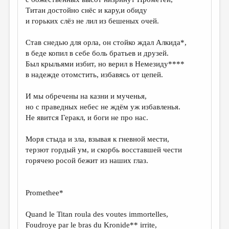
Титан достойно снёс и кару,и обиду
и горьких слёз не лил из бешеных очей.
Став снедью для орла, он стойко ждал Алкида*,
в беде копил в себе боль братьев и друзей.
Был крыльями избит, но верил в Немезиду****
в надежде отомстить, избавясь от цепей.
И мы обречены на казни и мученья,
но с праведных небес не ждём уж избавленья.
Не явится Геракл, и боги не про нас.
Моря стыда и зла, взывая к гневной мести,
терзют гордый ум, и скорбь восставшей чести
горячею росой бежит из наших глаз.
Promethee*
Quand le Titan roula des voutes immortelles,
Foudroye par le bras du Kronide** irrite,