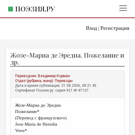
ПОЭЗИЯ.РУ
Вход
Регистрация
ГЛАВНОЕ МЕНЮ
|
ПОЭЗИЯ.РУ
ИЗДАТЕЛЬСТВО
Жозе-Мариа де Эредиа. Пожелание и
ЖАНРЫ
др.
АВТОРЫ
Переводчик:
Владимир Корман
КОММЕНТАРИИ
Отдел (рубрика, жанр):
Переводы
Дата и время публикации: 31.08.2006, 08:21:45
ЛИТСАЛОН
Сертификат Поэзия.ру: серия 921 № 47107
НОВОСТИ
Жозе-Мариа де Эредиа
ПРАВИЛА САЙТА
Пожелание*
(Перевод с французского)
ОТДЕЛЫ И РУБРИКИ
Jose-Maria de Heredia
Voeu*
ИЗБРАННОЕ