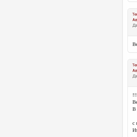
Те
А
Да
В
Те
А
Да
!!
В
В
с
И