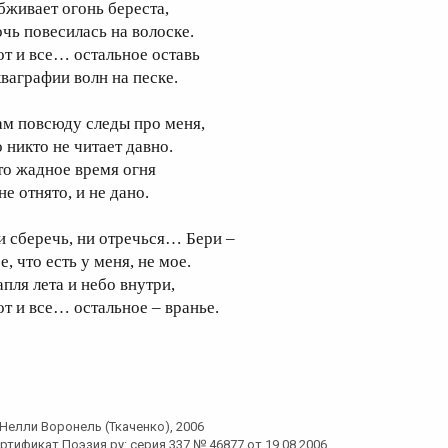
бживает огонь береста,
очь повесилась на волоске.
от и все… остальное оставь
кваграфии волн на песке.
ам повсюду следы про меня,
о никто не читает давно.
то жадное время огня
не отнято, и не дано.
и сберечь, ни отречься… Бери –
е, что есть у меня, не мое.
апля лета и небо внутри,
от и все… остальное – вранье.
Нелли Воронель (Ткаченко)
, 2006
ртификат Поэзия.ру: серия 337 № 46877 от 19.08.2006