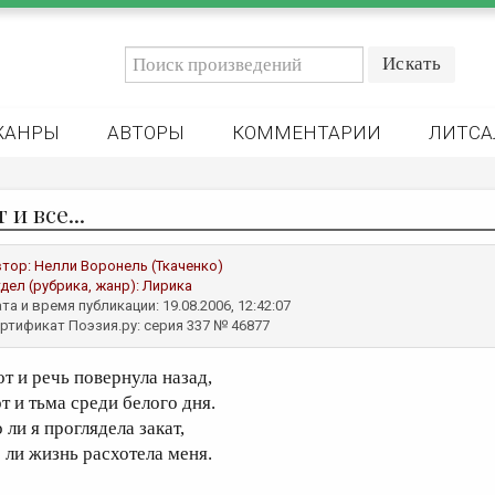
ЖАНРЫ
АВТОРЫ
КОММЕНТАРИИ
ЛИТСА
 и все...
втор:
Нелли Воронель (Ткаченко)
дел (рубрика, жанр):
Лирика
та и время публикации: 19.08.2006, 12:42:07
ртификат Поэзия.ру: серия 337 № 46877
от и речь повернула назад,
т и тьма среди белого дня.
 ли я проглядела закат,
о ли жизнь расхотела меня.