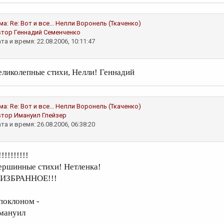
ма:
Re: Вот и все...
Нелли Воронель (Ткаченко)
втор
Геннадий Семенченко
та и время: 22.08.2006, 10:11:47
еликолепные стихи, Нелли! Геннадий
ма:
Re: Вот и все...
Нелли Воронель (Ткаченко)
втор
Имануил Глейзер
та и время: 26.08.2006, 06:38:20
!!!!!!!!!!
ершинные стихи! Нетленка!
 ИЗБРАННОЕ!!!
 поклоном -
мануил