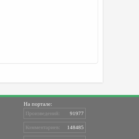
На портале:
Произведений:
91977
Комментариев:
148485