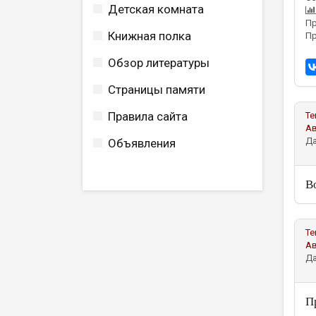
Детская комната
Пр
Книжная полка
Пр
Обзор литературы
Страницы памяти
Правила сайта
Те
А
Да
Объявления
В
Те
А
Да
П