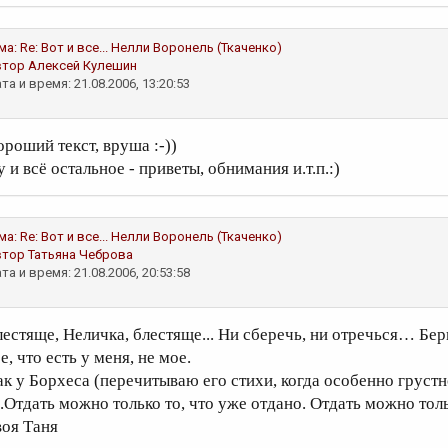
ма:
Re: Вот и все...
Нелли Воронель (Ткаченко)
втор
Алексей Кулешин
та и время: 21.08.2006, 13:20:53
ороший текст, вруша :-))
 и всё остальное - приветы, обнимания и.т.п.:)
ма:
Re: Вот и все...
Нелли Воронель (Ткаченко)
втор
Татьяна Чеброва
та и время: 21.08.2006, 20:53:58
лестяще, Неличка, блестяще... Ни сберечь, ни отречься… Бер
е, что есть у меня, не мое.
ак у Борхеса (перечитываю его стихи, когда особенно груст
...Отдать можно только то, что уже отдано. Отдать можно толь
воя Таня