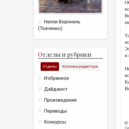
О
н
В
Нелли Воронель
а
(Ткаченко)
Т
н
Э
О
тделы и рубрики
и 
Отделы
Колонка редактора
Н
вс
Избранное
К
В
Дайджест
Произведения
Переводы
Конкурсы
Се