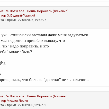
ма:
Re: Вот и все...
Нелли Воронель (Ткаченко)
втор
О. Бедный-Горький
та и время: 27.08.2006, 19:57:26
 уж... стишок скй заставил даже меня задуматься...
умал недолго и пришёл к выводу, что
 "их" надо поправить, и это
неб
а
" может быть?
о)bg
S
роче, жаль, что больше "десятки" нет в наличии...
ма:
Re: Вот и все...
Нелли Воронель (Ткаченко)
втор
Михаил Левин
та и время: 27.08.2008, 22:45:32