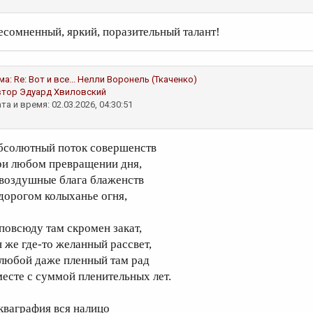
есомненный, яркий, поразительный талант!
ма:
Re: Вот и все...
Нелли Воронель (Ткаченко)
втор
Эдуард Хвиловский
та и время: 02.03.2026, 04:30:51
бсолютный поток совершенств
ри любом превращении дня,
 воздушные блага блаженств
 дорогом колыханье огня,
 повсюду там скромен закат,
н же где-то желанный рассвет,
 любой даже пленный там рад
месте с суммой пленительных лет.
кваграфия вся налицо