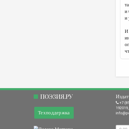
та
и
и
И
и
о
ч
ПОЭЗИЯ.РУ
Издат
+7 (8
192019,
Техподдержка
info@po