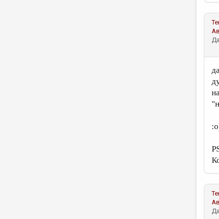
Те
А
Да
да
д
на
"
:
P
Ко
Те
А
Да