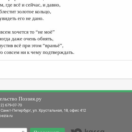
м, где всё и сейчас, и давно,
 блестит золотое кольцо,
 увидеть его не дано.
 всем хочется то “не моё”
ногда даже очень обнять,
пустив всё при этом “враньё”,
то совсем ни к чему подтверждать.
ельство Поэзия.ру
12) 679-07-70
 Санкт-Петербург, ул. Хрустальная, 18, офис 412
ezia.ru