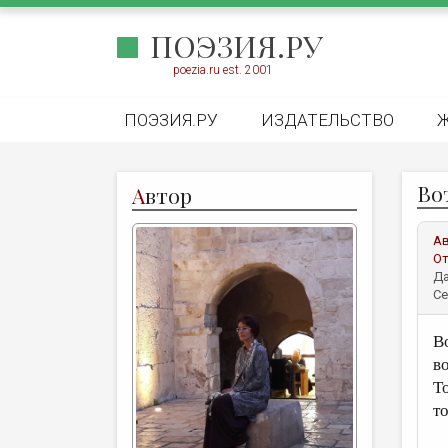
ПОЭЗИЯ.РУ
poezia.ru est. 2001
ПОЭЗИЯ.РУ
ИЗДАТЕЛЬСТВО
Вот
А
втор
А
От
Да
Се
В
во
То
т