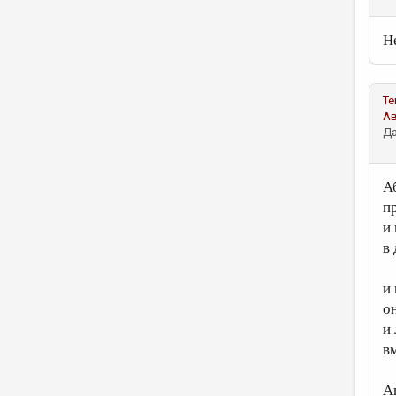
Н
Те
А
Да
А
п
и
в
и
о
и
в
А