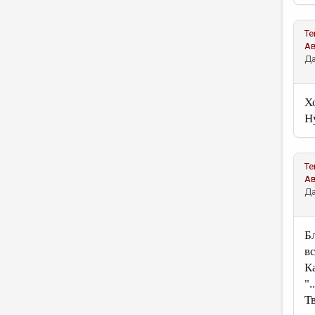
Те
А
Да
Х
Ну
Те
А
Да
Б
вс
К
"
Т