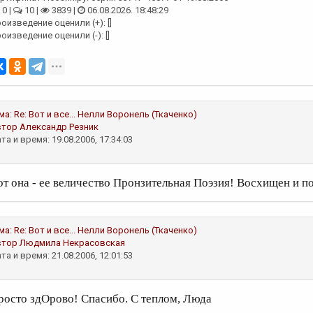
0 |
10 |
3839 |
06.08.2026. 18:48:29
оизведение оценили (+): []
оизведение оценили (-): []
ма:
Re: Вот и все...
Нелли Воронель (Ткаченко)
втор
Александр Резник
та и время: 19.08.2006, 17:34:03
от она - ее величество Пронзительная Поэзия! Восхищен и п
ма:
Re: Вот и все...
Нелли Воронель (Ткаченко)
втор
Людмила Некрасовская
та и время: 21.08.2006, 12:01:53
росто здОрово! Спасибо. С теплом, Люда