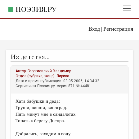
ПОЭЗИЯ.РУ
Вход
Регистрация
ГЛАВНОЕ МЕНЮ
|
ПОЭЗИЯ.РУ
ИЗДАТЕЛЬСТВО
Из детства...
ЖАНРЫ
АВТОРЫ
Автор:
Георгиевский Владимир
Отдел (рубрика, жанр):
Лирика
КОММЕНТАРИИ
Дата и время публикации: 03.05.2006, 14:34:32
Сертификат Поэзия.ру: серия 871 № 44481
ЛИТСАЛОН
Хата бабушки и деда:
НОВОСТИ
Груши, вишни, виноград.
ПРАВИЛА САЙТА
Пять минут мне в сандалетах
Топать к берегу Днепра.
ОТДЕЛЫ И РУБРИКИ
Добрались, заходим в воду
ИЗБРАННОЕ