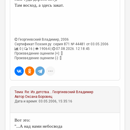
МАЛАЯ ПРОЗА
Там восход, а здесь закат.
ЭССЕИСТИКА
ЛИТЕРАТУРОВЕДЕНИЕ
КУЛЬТУРОВЕДЕНИЕ
Георгиевский Владимир
, 2006
ПУБЛИЦИСТИКА
Сертификат Поэзия.ру: серия 871 № 44481 от 03.05.2006
0 |
16 |
19064 |
07.08.2026. 12:18:45
РЕЦЕНЗИРОВАНИЕ
Произведение оценили (+): []
Произведение оценили (-): []
ЦИКЛЫ ПУБЛИКАЦИЙ
ТРЕДИАКОВСКИЙ
МЕДИА
Тема:
Re: Из детства...
Георгиевский Владимир
ВКОНТАКТЕ
Автор
Оксана Боровец
Дата и время: 03.05.2006, 15:35:16
Вот это:
"...А над нами небосвода