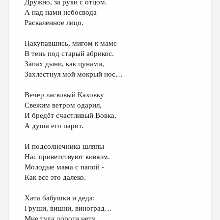
Дружно, за руки с отцом.
А над нами небосвода
ДАЙДЖЕСТ
Раскаленное лицо.
ПРОИЗВЕДЕНИЯ
Накупавшись, мигом к маме
ПЕРЕВОДЫ
В тень под старый абрикос.
Запах дыни, как цунами,
КОНКУРСЫ
Захлестнул мой мокрый нос…
ДЕТСКАЯ КОМНАТА
Вечер ласковый Каховку
КНИЖНАЯ ПОЛКА
Свежим ветром одарил,
И бредёт счастливый Вовка,
ОБЗОР ЛИТЕРАТУРЫ
А душа его парит.
СТРАНИЦЫ ПАМЯТИ
И подсолнечника шляпы
ОБЪЯВЛЕНИЯ
Нас приветствуют кивком.
Молодые мама с папой -
КОЛОНКА РЕДАКТОРА
Как все это далеко.
РЕДКОЛЛЕГИЯ
Хата бабушки и деда:
ОТ РЕДАКЦИИ
Груши, вишни, виноград…
Мне туда дороги нету,