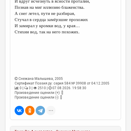
И вдруг исчезнуть в ясности проталин,
Познав на миг иллюзию блаженства.
ДАЙДЖЕСТ
А снег летел, пути не разбирая,
ПРОИЗВЕДЕНИЯ
Стучал в сердца замёрзшие прохожих
И замирал у кромки вод, у края…
ПЕРЕВОДЫ
Стихии вод, так на него похожих.
КОНКУРСЫ
ДЕТСКАЯ КОМНАТА
КНИЖНАЯ ПОЛКА
ОБЗОР ЛИТЕРАТУРЫ
Снежана Малышева
, 2005
СТРАНИЦЫ ПАМЯТИ
Сертификат Поэзия.ру: серия 584 № 39908 от 04.12.2005
0 |
3 |
2510 |
07.08.2026. 19:58:30
ОБЪЯВЛЕНИЯ
Произведение оценили (+): []
Произведение оценили (-): []
КОЛОНКА РЕДАКТОРА
РЕДКОЛЛЕГИЯ
ОТ РЕДАКЦИИ