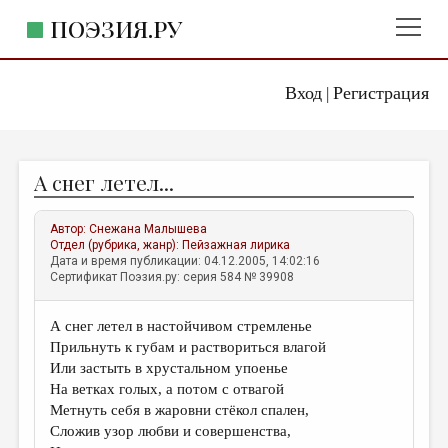
ПОЭЗИЯ.РУ
Вход
Регистрация
ГЛАВНОЕ МЕНЮ
|
ПОЭЗИЯ.РУ
ИЗДАТЕЛЬСТВО
А снег летел...
ЖАНРЫ
АВТОРЫ
Автор:
Снежана Малышева
Отдел (рубрика, жанр):
Пейзажная лирика
КОММЕНТАРИИ
Дата и время публикации: 04.12.2005, 14:02:16
Сертификат Поэзия.ру: серия 584 № 39908
ЛИТСАЛОН
А снег летел в настойчивом стремленье
НОВОСТИ
Прильнуть к губам и раствориться влагой
ПРАВИЛА САЙТА
Или застыть в хрустальном упоенье
На ветках голых, а потом с отвагой
Метнуть себя в жаровни стёкол спален,
ОТДЕЛЫ И РУБРИКИ
Сложив узор любви и совершенства,
ИЗБРАННОЕ