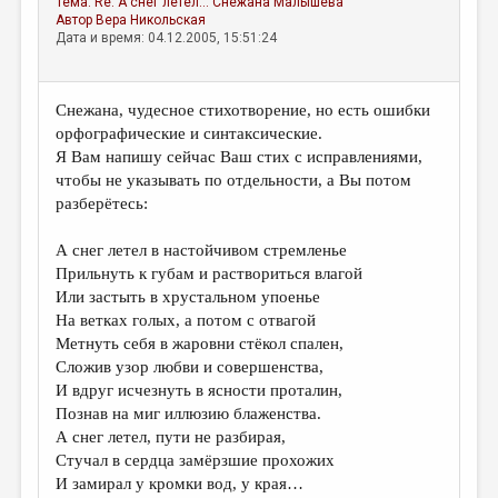
Тема:
Re: А снег летел...
Снежана Малышева
МАЛАЯ ПРОЗА
Автор
Вера Никольская
Дата и время: 04.12.2005, 15:51:24
ЭССЕИСТИКА
ЛИТЕРАТУРОВЕДЕНИЕ
Снежана, чудесное стихотворение, но есть ошибки
КУЛЬТУРОВЕДЕНИЕ
орфографические и синтаксические.
Я Вам напишу сейчас Ваш стих с исправлениями,
ПУБЛИЦИСТИКА
чтобы не указывать по отдельности, а Вы потом
РЕЦЕНЗИРОВАНИЕ
разберётесь:
ЦИКЛЫ ПУБЛИКАЦИЙ
А снег летел в настойчивом стремленье
Прильнуть к губам и раствориться влагой
ТРЕДИАКОВСКИЙ
Или застыть в хрустальном упоенье
МЕДИА
На ветках голых, а потом с отвагой
Метнуть себя в жаровни стёкол спален,
ВКОНТАКТЕ
Сложив узор любви и совершенства,
И вдруг исчезнуть в ясности проталин,
Познав на миг иллюзию блаженства.
А снег летел, пути не разбирая,
Стучал в сердца замёрзшие прохожих
И замирал у кромки вод, у края…