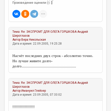
МАЛАЯ ПРОЗА
Произведение оценили (-): []
ЭССЕИСТИКА
ЛИТЕРАТУРОВЕДЕНИЕ
КУЛЬТУРОВЕДЕНИЕ
Тема:
Re: ЭКСПРОМТ ДЛЯ ОЛЕГА ГОРШКОВА
Андрей
ПУБЛИЦИСТИКА
Широглазов
Автор
Вера Никольская
Дата и время: 22.09.2005, 19:25:28
РЕЦЕНЗИРОВАНИЕ
ЦИКЛЫ ПУБЛИКАЦИЙ
Насчёт последних двух строк - абсолютно точно.
Но лучше живите долго-
ТРЕДИАКОВСКИЙ
долго.......................................................
МЕДИА
ВКОНТАКТЕ
Тема:
Re: ЭКСПРОМТ ДЛЯ ОЛЕГА ГОРШКОВА
Андрей
Широглазов
Автор
Имануил Глейзер
Дата и время: 23.09.2005, 07:33:02
!!!!!!!!!!!!!!!!!!