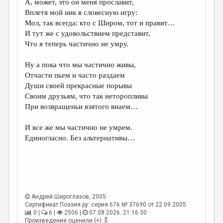
А, может, это он меня прославит,
Вплетя мой ник в словесную игру:
ДАЙДЖЕСТ
Мол, так всегда: кто с Широм, тот и правит…
ПРОИЗВЕДЕНИЯ
И тут же с удовольствием представит,
Что я теперь частично не умру.
ПЕРЕВОДЫ
Ну а пока что мы частично живы,
КОНКУРСЫ
Отчасти пьем и часто раздаем
ДЕТСКАЯ КОМНАТА
Души своей прекрасные порывы
Своим друзьям, что так неторопливы
КНИЖНАЯ ПОЛКА
При возвращеньи взятого внаем…
ОБЗОР ЛИТЕРАТУРЫ
И все же мы частично не умрем.
СТРАНИЦЫ ПАМЯТИ
Единогласно. Без альтернативы…
ОБЪЯВЛЕНИЯ
КОЛОНКА РЕДАКТОРА
РЕДКОЛЛЕГИЯ
Андрей Широглазов
, 2005
Сертификат Поэзия.ру: серия 676 № 37690 от 22.09.2005
ОТ РЕДАКЦИИ
0 |
6 |
2506 |
07.08.2026. 21:16:30
Произведение оценили (+): []