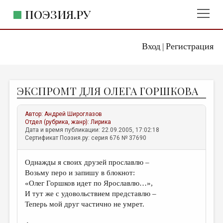
ПОЭЗИЯ.РУ
Вход
Регистрация
ГЛАВНОЕ МЕНЮ
|
ПОЭЗИЯ.РУ
ИЗДАТЕЛЬСТВО
ЭКСПРОМТ ДЛЯ ОЛЕГА ГОРШКОВА
ЖАНРЫ
АВТОРЫ
Автор:
Андрей Широглазов
Отдел (рубрика, жанр):
Лирика
КОММЕНТАРИИ
Дата и время публикации: 22.09.2005, 17:02:18
Сертификат Поэзия.ру: серия 676 № 37690
ЛИТСАЛОН
Однажды я своих друзей прославлю –
НОВОСТИ
Возьму перо и запишу в блокнот:
ПРАВИЛА САЙТА
«Олег Горшков идет по Ярославлю…»,
И тут же с удовольствием представлю –
Теперь мой друг частично не умрет.
ОТДЕЛЫ И РУБРИКИ
ИЗБРАННОЕ