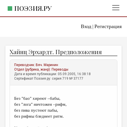
ПОЭЗИЯ.РУ
Вход
Регистрация
ГЛАВНОЕ МЕНЮ
|
ПОЭЗИЯ.РУ
ИЗДАТЕЛЬСТВО
Хайнц Эрхардт. Предположения
ЖАНРЫ
АВТОРЫ
Переводчик:
Вяч. Маринин
Отдел (рубрика, жанр):
Переводы
КОММЕНТАРИИ
Дата и время публикации: 05.09.2005, 16:38:18
Сертификат Поэзия.ру: серия 719 № 37177
ЛИТСАЛОН
НОВОСТИ
Без "бао" хиреют –бабы,
ПРАВИЛА САЙТА
без "лога" ничтожен –рифм,
без пива пустеют пабы,
без рифмы бледнеет ритм.
ОТДЕЛЫ И РУБРИКИ
ИЗБРАННОЕ