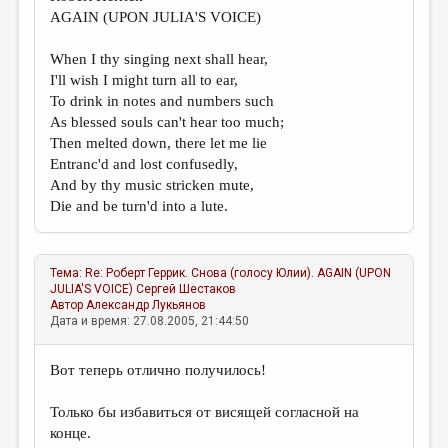
МАЛАЯ ПРОЗА
AGAIN (UPON JULIA'S VOICE)
ЭССЕИСТИКА
When I thy singing next shall hear,
ЛИТЕРАТУРОВЕДЕНИЕ
I'll wish I might turn all to ear,
To drink in notes and numbers such
КУЛЬТУРОВЕДЕНИЕ
As blessed souls can't hear too much;
Then melted down, there let me lie
ПУБЛИЦИСТИКА
Entranc'd and lost confusedly,
РЕЦЕНЗИРОВАНИЕ
And by thy music stricken mute,
Die and be turn'd into a lute.
ЦИКЛЫ ПУБЛИКАЦИЙ
ТРЕДИАКОВСКИЙ
Тема:
Re: Роберт Геррик. Снова (голосу Юлии). AGAIN (UPON
МЕДИА
JULIA'S VOICE)
Сергей Шестаков
Автор
Александр Лукьянов
ВКОНТАКТЕ
Дата и время: 27.08.2005, 21:44:50
Вот теперь отлично получилось!
Только бы избавиться от висящей согласной на
конце.