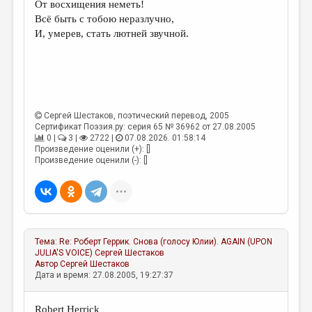
От восхищения неметь!
Всё быть с тобою неразлучно,
ДАЙДЖЕСТ
И, умерев, стать лютней звучной.
ПРОИЗВЕДЕНИЯ
ПЕРЕВОДЫ
КОНКУРСЫ
Сергей Шестаков
, поэтический перевод, 2005
ДЕТСКАЯ КОМНАТА
Сертификат Поэзия.ру: серия 65 № 36962 от 27.08.2005
0 |
3 |
2722 |
07.08.2026. 01:58:14
КНИЖНАЯ ПОЛКА
Произведение оценили (+): []
Произведение оценили (-): []
ОБЗОР ЛИТЕРАТУРЫ
СТРАНИЦЫ ПАМЯТИ
ОБЪЯВЛЕНИЯ
Тема:
Re: Роберт Геррик. Снова (голосу Юлии). AGAIN (UPON
КОЛОНКА РЕДАКТОРА
JULIA'S VOICE)
Сергей Шестаков
Автор
Сергей Шестаков
РЕДКОЛЛЕГИЯ
Дата и время: 27.08.2005, 19:27:37
ОТ РЕДАКЦИИ
Robert Herrick