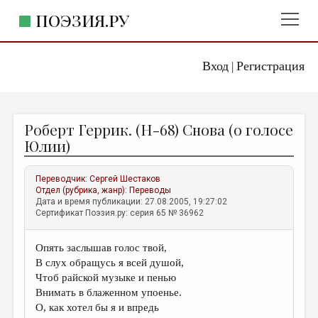
ПОЭЗИЯ.РУ
Вход
Регистрация
ГЛАВНОЕ МЕНЮ
|
ПОЭЗИЯ.РУ
ИЗДАТЕЛЬСТВО
Роберт Геррик. (Н-68) Снова (о голосе
ЖАНРЫ
Юлии)
АВТОРЫ
Переводчик:
Сергей Шестаков
КОММЕНТАРИИ
Отдел (рубрика, жанр):
Переводы
Дата и время публикации: 27.08.2005, 19:27:02
ЛИТСАЛОН
Сертификат Поэзия.ру: серия 65 № 36962
НОВОСТИ
Опять заслышав голос твой,
ПРАВИЛА САЙТА
В слух обращусь я всей душой,
Чтоб райской музыке и пенью
ОТДЕЛЫ И РУБРИКИ
Внимать в блаженном упоенье.
О, как хотел бы я и впредь
ИЗБРАННОЕ