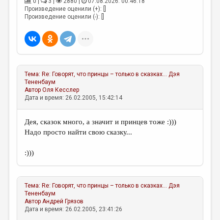
0 |
3 |
2880 |
07.08.2026. 00:46:18
МАЛАЯ ПРОЗА
Произведение оценили (+): []
Произведение оценили (-): []
ЭССЕИСТИКА
ЛИТЕРАТУРОВЕДЕНИЕ
КУЛЬТУРОВЕДЕНИЕ
ПУБЛИЦИСТИКА
Тема:
Re: Говорят, что принцы – только в сказках...
Дэя
Тененбаум
РЕЦЕНЗИРОВАНИЕ
Автор
Оля Кесслер
Дата и время: 26.02.2005, 15:42:14
ЦИКЛЫ ПУБЛИКАЦИЙ
Дея, сказок много, а значит и принцев тоже :)))
ТРЕДИАКОВСКИЙ
Надо просто найти свою сказку...
МЕДИА
:)))
ВКОНТАКТЕ
Тема:
Re: Говорят, что принцы – только в сказках...
Дэя
Тененбаум
Автор
Андрей Грязов
Дата и время: 26.02.2005, 23:41:26