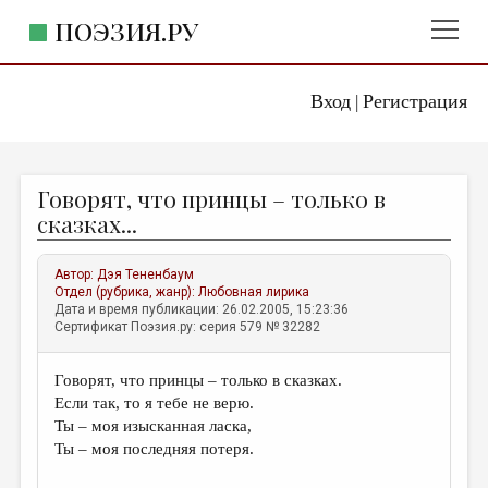
ПОЭЗИЯ.РУ
Вход
Регистрация
ГЛАВНОЕ МЕНЮ
|
ПОЭЗИЯ.РУ
ИЗДАТЕЛЬСТВО
Говорят, что принцы – только в
ЖАНРЫ
сказках...
АВТОРЫ
Автор:
Дэя Тененбаум
КОММЕНТАРИИ
Отдел (рубрика, жанр):
Любовная лирика
Дата и время публикации: 26.02.2005, 15:23:36
ЛИТСАЛОН
Сертификат Поэзия.ру: серия 579 № 32282
НОВОСТИ
Говорят, что принцы – только в сказках.
ПРАВИЛА САЙТА
Если так, то я тебе не верю.
Ты – моя изысканная ласка,
ОТДЕЛЫ И РУБРИКИ
Ты – моя последняя потеря.
ИЗБРАННОЕ