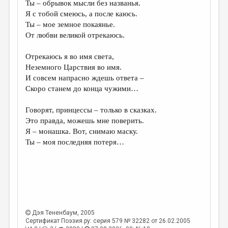
Ты – обрывок мысли без названья.
Я с тобой смеюсь, а после каюсь.
ДАЙДЖЕСТ
Ты – мое земное покаянье.
ПРОИЗВЕДЕНИЯ
От любви великой отрекаюсь.
ПЕРЕВОДЫ
Отрекаюсь я во имя света,
Неземного Царствия во имя.
КОНКУРСЫ
И совсем напрасно ждешь ответа –
ДЕТСКАЯ КОМНАТА
Скоро станем до конца чужими…
КНИЖНАЯ ПОЛКА
Говорят, принцессы – только в сказках.
Это правда, можешь мне поверить.
ОБЗОР ЛИТЕРАТУРЫ
Я – монашка. Вот, снимаю маску.
СТРАНИЦЫ ПАМЯТИ
Ты – моя последняя потеря…
ОБЪЯВЛЕНИЯ
КОЛОНКА РЕДАКТОРА
РЕДКОЛЛЕГИЯ
ОТ РЕДАКЦИИ
Дэя Тененбаум
, 2005
Сертификат Поэзия.ру: серия 579 № 32282 от 26.02.2005