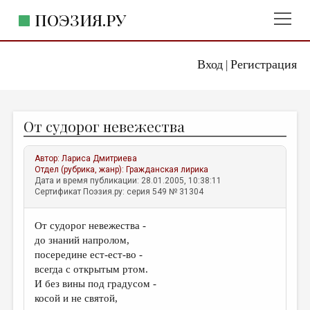
ПОЭЗИЯ.РУ
Вход
Регистрация
ГЛАВНОЕ МЕНЮ
|
ПОЭЗИЯ.РУ
ИЗДАТЕЛЬСТВО
От судорог невежества
ЖАНРЫ
АВТОРЫ
Автор:
Лариса Дмитриева
Отдел (рубрика, жанр):
Гражданская лирика
КОММЕНТАРИИ
Дата и время публикации: 28.01.2005, 10:38:11
Сертификат Поэзия.ру: серия 549 № 31304
ЛИТСАЛОН
От судорог невежества -
НОВОСТИ
до знаний напролом,
ПРАВИЛА САЙТА
посередине ест-ест-во -
всегда с открытым ртом.
И без вины под градусом -
ОТДЕЛЫ И РУБРИКИ
косой и не святой,
ИЗБРАННОЕ