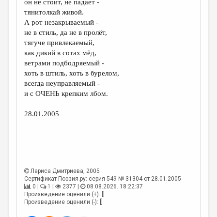
он не стоит, не падает -
тянитолкай живой.
ДАЙДЖЕСТ
А рот незакрываемый -
ПРОИЗВЕДЕНИЯ
не в стиль, да не в пролёт,
тягуче привлекаемый,
ПЕРЕВОДЫ
как дикий в сотах мёд,
ветрами подбодряемый -
КОНКУРСЫ
хоть в штиль, хоть в бурелом,
ДЕТСКАЯ КОМНАТА
всегда неуправляемый -
и с ОЧЕНЬ крепким лбом.
КНИЖНАЯ ПОЛКА
28.01.2005
ОБЗОР ЛИТЕРАТУРЫ
СТРАНИЦЫ ПАМЯТИ
ОБЪЯВЛЕНИЯ
КОЛОНКА РЕДАКТОРА
Лариса Дмитриева
, 2005
Сертификат Поэзия.ру: серия 549 № 31304 от 28.01.2005
РЕДКОЛЛЕГИЯ
0 |
1 |
2377 |
08.08.2026. 18:22:37
Произведение оценили (+): []
ОТ РЕДАКЦИИ
Произведение оценили (-): []