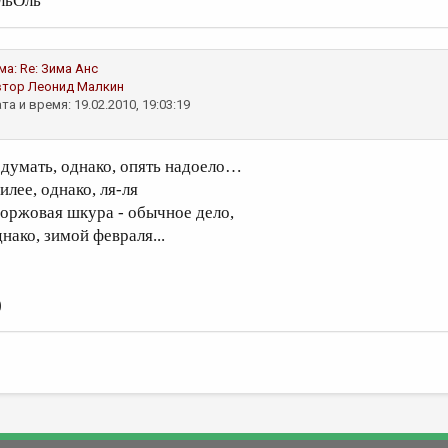
льОль
ма:
Re: Зима
Анс
втор
Леонид Малкин
та и время: 19.02.2010, 19:03:19
 думать, однако, опять надоело…
илее, однако, ля-ля
оржовая шкура - обычное дело,
нако, зимой февраля...
)