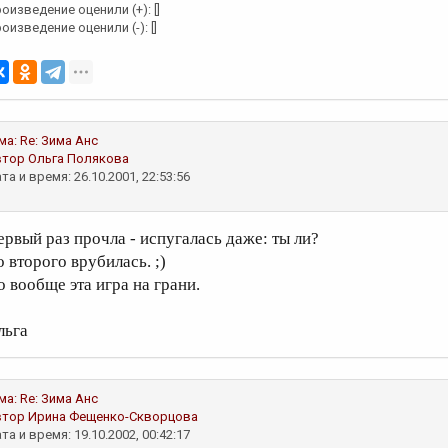
оизведение оценили (+): []
оизведение оценили (-): []
ма:
Re: Зима
Анс
втор
Ольга Полякова
та и время: 26.10.2001, 22:53:56
ервый раз прочла - испугалась даже: ты ли?
о второго врубилась. ;)
о вообще эта игра на грани.
льга
ма:
Re: Зима
Анс
втор
Ирина Фещенко-Скворцова
та и время: 19.10.2002, 00:42:17