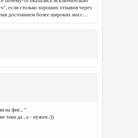
е почему-то оказались исключительно
", если столько хороших отзывов через
делав достоянием более широких масс…
 на фиг... "
 таки да , а - нужен.:))