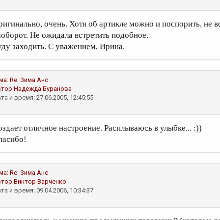
ригинально, очень. Хотя об артикле можно и поспорить, не в
аоборот. Не ожидала встретить подобное.
уду заходить. С уважением, Ирина.
ма:
Re: Зима
Анс
втор
Надежда Буранова
та и время: 27.06.2005, 12:45:55
оздает отличное настроение. Расплываюсь в улыбке... :))
пасибо!
ма:
Re: Зима
Анс
втор
Виктор Варченко
та и время: 09.04.2006, 10:34:37