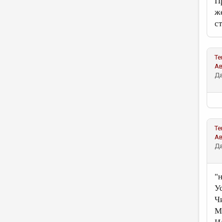
П
ж
с
Те
А
Да
Те
А
Да
"н
Ус
Чи
М