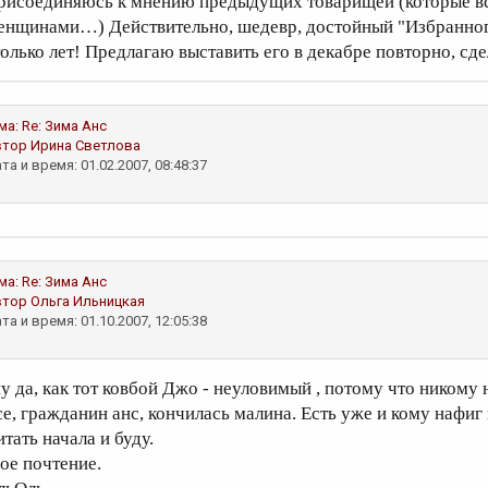
рисоединяюсь к мнению предыдущих товарищей (которые вс
енщинами…) Действительно, шедевр, достойный "Избранного
только лет! Предлагаю выставить его в декабре повторно, с
ма:
Re: Зима
Анс
втор
Ирина Светлова
та и время: 01.02.2007, 08:48:37
ма:
Re: Зима
Анс
втор
Ольга Ильницкая
та и время: 01.10.2007, 12:05:38
у да, как тот ковбой Джо - неуловимый , потому что никому ни
е, гражданин анс, кончилась малина. Есть уже и кому нафиг не
тать начала и буду.
ое почтение.