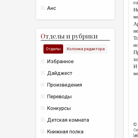
г
Анс
Н
м
А
н
О
тделы и рубрики
То
н
Отделы
Колонка редактора
П
х
Избранное
И
Дайджест
м
Произведения
Переводы
Конкурсы
Детская комната
Се
Книжная полка