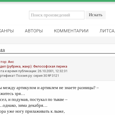
ЖАНРЫ
АВТОРЫ
КОММЕНТАРИИ
ЛИТСА
ма
втор:
Анс
дел (рубрика, жанр):
Философская лирика
та и время публикации: 26.10.2001, 12:32:31
ртификат Поэзия.ру: серия 30 № 3121
ы между артикулом и артиклем не знаете разницы? –
ужитесь зря…
 сел, и подумав, постукал по тыкве –
…однако, зима декабря…
ора уже ногу прилаживать к лыже,