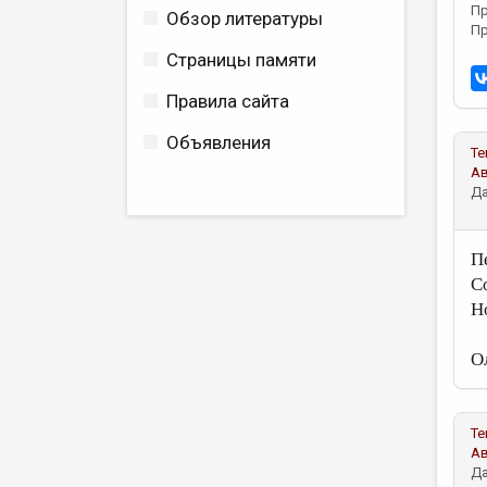
Пр
Обзор литературы
Пр
Страницы памяти
Правила сайта
Объявления
Те
А
Да
П
С
Н
О
Те
А
Да