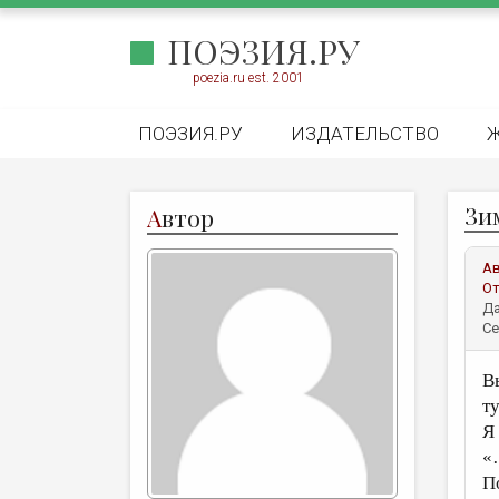
ПОЭЗИЯ.РУ
poezia.ru est. 2001
ПОЭЗИЯ.РУ
ИЗДАТЕЛЬСТВО
Зи
А
втор
А
От
Да
Се
В
т
Я
«
П