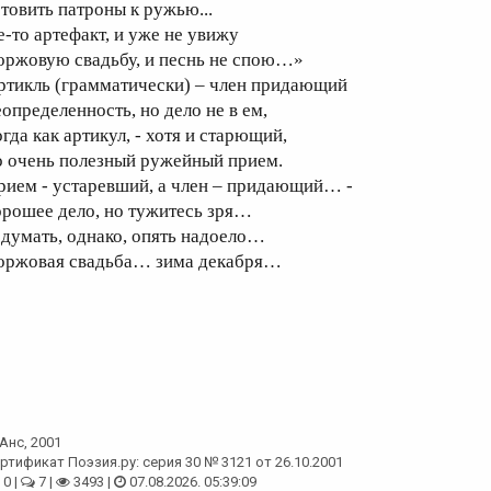
отовить патроны к ружью...
е-то артефакт, и уже не увижу
оржовую свадьбу, и песнь не спою…»
ртикль (грамматически) – член придающий
еопределенность, но дело не в ем,
гда как артикул, - хотя и старющий,
о очень полезный ружейный прием.
рием - устаревший, а член – придающий… -
орошее дело, но тужитесь зря…
 думать, однако, опять надоело…
оржовая свадьба… зима декабря…
Анс
, 2001
ртификат Поэзия.ру: серия 30 № 3121 от 26.10.2001
0 |
7 |
3493 |
07.08.2026. 05:39:09