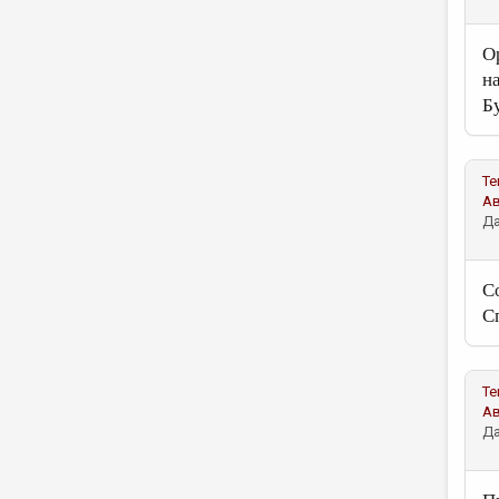
О
н
Б
Те
А
Да
С
С
Те
А
Да