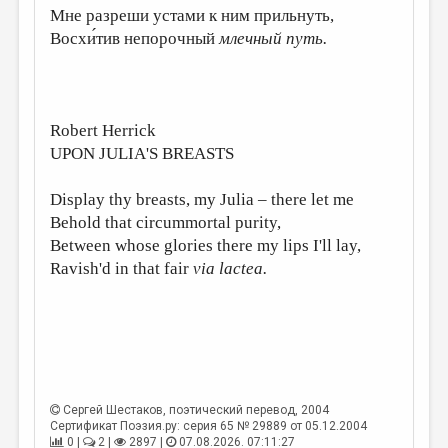
Мне разреши устами к ним прильнуть,
ДАЙДЖЕСТ
Восхи́тив непорочный
млечный путь.
ПРОИЗВЕДЕНИЯ
ПЕРЕВОДЫ
Robert Herrick
КОНКУРСЫ
UPON JULIA'S BREASTS
ДЕТСКАЯ КОМНАТА
Display thy breasts, my Julia – there let me
КНИЖНАЯ ПОЛКА
Behold that circummortal purity,
ОБЗОР ЛИТЕРАТУРЫ
Between whose glories there my lips I'll lay,
Ravish'd in that fair
via lactea.
СТРАНИЦЫ ПАМЯТИ
ОБЪЯВЛЕНИЯ
КОЛОНКА РЕДАКТОРА
РЕДКОЛЛЕГИЯ
Сергей Шестаков
, поэтический перевод, 2004
ОТ РЕДАКЦИИ
Сертификат Поэзия.ру: серия 65 № 29889 от 05.12.2004
0 |
2 |
2897 |
07.08.2026. 07:11:27