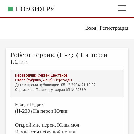
ПОЭЗИЯ.РУ
Вход
Регистрация
ГЛАВНОЕ МЕНЮ
|
ПОЭЗИЯ.РУ
ИЗДАТЕЛЬСТВО
Роберт Геррик. (H-230) На перси
ЖАНРЫ
Юлии
АВТОРЫ
Переводчик:
Сергей Шестаков
КОММЕНТАРИИ
Отдел (рубрика, жанр):
Переводы
Дата и время публикации: 05.12.2004, 21:19:07
ЛИТСАЛОН
Сертификат Поэзия.ру: серия 65 № 29889
НОВОСТИ
Роберт Геррик
ПРАВИЛА САЙТА
(H-230) На перси Юлии
ОТДЕЛЫ И РУБРИКИ
Открой мне перси, Юлия моя,
И, чистоты небесной не тая,
ИЗБРАННОЕ