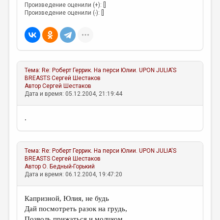
МАЛАЯ ПРОЗА
Произведение оценили (+): []
Произведение оценили (-): []
ЭССЕИСТИКА
ЛИТЕРАТУРОВЕДЕНИЕ
КУЛЬТУРОВЕДЕНИЕ
Тема:
Re: Роберт Геррик. На перси Юлии. UPON JULIA'S
ПУБЛИЦИСТИКА
BREASTS
Сергей Шестаков
Автор
Сергей Шестаков
РЕЦЕНЗИРОВАНИЕ
Дата и время: 05.12.2004, 21:19:44
ЦИКЛЫ ПУБЛИКАЦИЙ
.
ТРЕДИАКОВСКИЙ
МЕДИА
Тема:
Re: Роберт Геррик. На перси Юлии. UPON JULIA'S
ВКОНТАКТЕ
BREASTS
Сергей Шестаков
Автор
О. Бедный-Горький
Дата и время: 06.12.2004, 19:47:20
Капризной, Юлия, не будь
Дай посмотреть разок на грудь,
Позволь прижаться и молчком