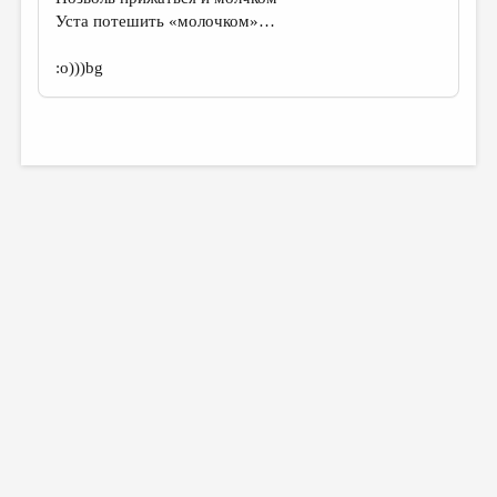
Уста потешить «молочком»…
:о)))bg