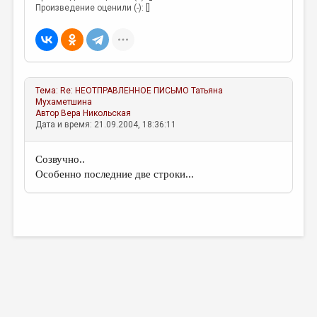
МАЛАЯ ПРОЗА
Произведение оценили (-): []
ЭССЕИСТИКА
ЛИТЕРАТУРОВЕДЕНИЕ
КУЛЬТУРОВЕДЕНИЕ
Тема:
Re: НЕОТПРАВЛЕННОЕ ПИСЬМО
Татьяна
ПУБЛИЦИСТИКА
Мухаметшина
Автор
Вера Никольская
Дата и время: 21.09.2004, 18:36:11
РЕЦЕНЗИРОВАНИЕ
ЦИКЛЫ ПУБЛИКАЦИЙ
Созвучно..
Особенно последние две строки...
ТРЕДИАКОВСКИЙ
МЕДИА
ВКОНТАКТЕ