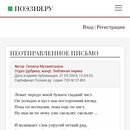
ПОЭЗИЯ.РУ
Вход
Регистрация
ГЛАВНОЕ МЕНЮ
|
ПОЭЗИЯ.РУ
ИЗДАТЕЛЬСТВО
НЕОТПРАВЛЕННОЕ ПИСЬМО
ЖАНРЫ
АВТОРЫ
Автор:
Татьяна Мухаметшина
Отдел (рубрика, жанр):
Любовная лирика
КОММЕНТАРИИ
Дата и время публикации: 21.09.2004, 15:04:03
Сертификат Поэзия.ру: серия 739 № 27459
ЛИТСАЛОН
Лежит передо мной бумаги гладкий лист.
НОВОСТИ
Он холоден и пуст как посторонний взгляд.
ПРАВИЛА САЙТА
Пока он молчалив, пока еще он чист,
Но мысли по нему уже скользят, скользят ...
ОТДЕЛЫ И РУБРИКИ
И возникает слов упругий четкий ряд,
ИЗБРАННОЕ