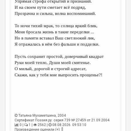
Упрямая строфа открытий и признаний.
И на своем пути сметает всё подряд,
ДАЙДЖЕСТ
Прозрачна и сильна, волна воспоминаний.
ПРОИЗВЕДЕНИЯ
То ночи тихий мрак, то солнца яркий блик,
ПЕРЕВОДЫ
Меня бросала жизнь в такие переделки ...
Но в памяти вставал Ваш светлоокий лик,
КОНКУРСЫ
Я отражалась в нём без фальши и подделки.
ДЕТСКАЯ КОМНАТА
Пусть сохранит простой, доверчивый квадрат
КНИЖНАЯ ПОЛКА
Руки моей тепло, Души моей смятенье.
О милый, дорогой и строгий адресат,
ОБЗОР ЛИТЕРАТУРЫ
Скажи, как у тебя мне выпросить прощенье?!
СТРАНИЦЫ ПАМЯТИ
ОБЪЯВЛЕНИЯ
КОЛОНКА РЕДАКТОРА
РЕДКОЛЛЕГИЯ
Татьяна Мухаметшина
, 2004
Сертификат Поэзия.ру: серия 739 № 27459 от 21.09.2004
ОТ РЕДАКЦИИ
0 |
1 |
2562 |
08.08.2026. 09:53:10
Произведение оценили (+): []