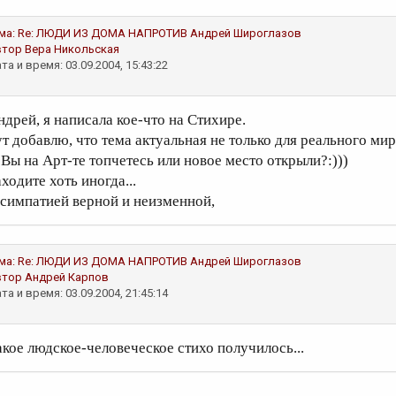
ма:
Re: ЛЮДИ ИЗ ДОМА НАПРОТИВ
Андрей Широглазов
втор
Вера Никольская
та и время: 03.09.2004, 15:43:22
ндрей, я написала кое-что на Стихире.
ут добавлю, что тема актуальная не только для реального мир
 Вы на Арт-те топчетесь или новое место открыли?:)))
ходите хоть иногда...
 симпатией верной и неизменной,
ма:
Re: ЛЮДИ ИЗ ДОМА НАПРОТИВ
Андрей Широглазов
втор
Андрей Карпов
та и время: 03.09.2004, 21:45:14
акое людское-человеческое стихо получилось...