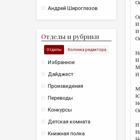
Он
Андрей Широглазов
О
И
И
О
тделы и рубрики
О
Отделы
Колонка редактора
Н
И
Избранное
М
Дайджест
И
Произведения
М
Ю
Переводы
Н
Конкурсы
О
Детская комната
И
Н
Книжная полка
Н