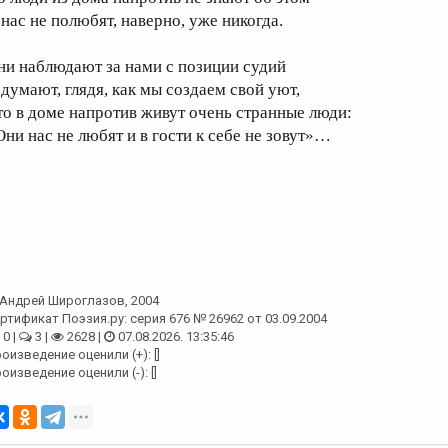
 нас не полюбят, наверно, уже никогда.
ни наблюдают за нами с позиции судий
 думают, глядя, как мы создаем свой уют,
то в доме напротив живут очень странные люди:
Они нас не любят и в гости к себе не зовут»…
Андрей Широглазов
, 2004
ртификат Поэзия.ру: серия 676 № 26962 от 03.09.2004
0 |
3 |
2628 |
07.08.2026. 13:35:46
оизведение оценили (+): []
оизведение оценили (-): []