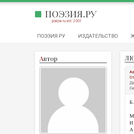
ПОЭЗИЯ.РУ
poezia.ru est. 2001
ПОЭЗИЯ.РУ
ИЗДАТЕЛЬСТВО
ЛЮ
А
втор
А
От
Да
Се
Б
М
И
А