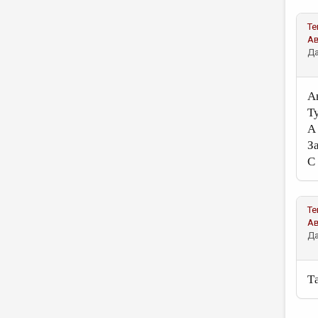
Те
А
Да
А
Т
А
За
С
Те
А
Да
Т