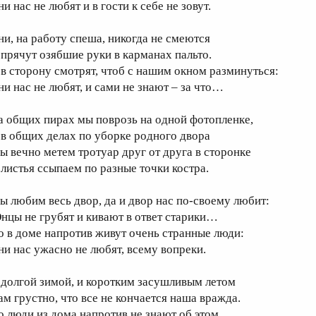
и нас не любят и в гости к себе не зовут.
ни, на работу спеша, никогда не смеются
 прячут озябшие руки в карманах пальто.
 в сторону смотрят, чтоб с нашим окном разминуться:
ни нас не любят, и сами не знают – за что…
а общих пирах мы поврозь на одной фотопленке,
 в общих делах по уборке родного двора
ы вечно метем тротуар друг от друга в сторонке
 листья ссыпаем по разные точки костра.
ы любим весь двор, да и двор нас по-своему любит:
нцы не грубят и кивают в ответ старики…
о в доме напротив живут очень странные люди:
ни нас ужасно не любят, всему вопреки.
 долгой зимой, и коротким засушливым летом
ам грустно, что все не кончается наша вражда.
о люди из дома напротив не знают об этом