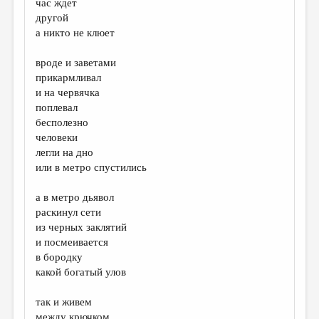
час ждет
другой
ДАЙДЖЕСТ
а никто не клюет
ПРОИЗВЕДЕНИЯ
вроде и заветами
ПЕРЕВОДЫ
прикармливал
и на червячка
КОНКУРСЫ
поплевал
ДЕТСКАЯ КОМНАТА
бесполезно
человеки
КНИЖНАЯ ПОЛКА
легли на дно
или в метро спустились
ОБЗОР ЛИТЕРАТУРЫ
СТРАНИЦЫ ПАМЯТИ
а в метро дьявол
раскинул сети
ОБЪЯВЛЕНИЯ
из черных заклятий
и посмеивается
КОЛОНКА РЕДАКТОРА
в бородку
какой богатый улов
РЕДКОЛЛЕГИЯ
ОТ РЕДАКЦИИ
так и живем
между крючком