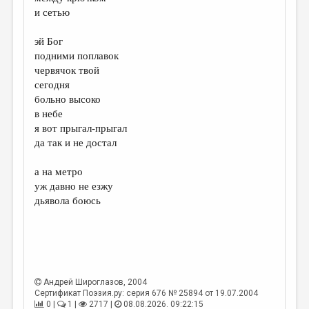
МАЛАЯ ПРОЗА
и сетью
ЭССЕИСТИКА
эй Бог
ЛИТЕРАТУРОВЕДЕНИЕ
подними поплавок
червячок твой
КУЛЬТУРОВЕДЕНИЕ
сегодня
больно высоко
ПУБЛИЦИСТИКА
в небе
РЕЦЕНЗИРОВАНИЕ
я вот прыгал-прыгал
да так и не достал
ЦИКЛЫ ПУБЛИКАЦИЙ
а на метро
ТРЕДИАКОВСКИЙ
уж давно не езжу
МЕДИА
дьявола боюсь
ВКОНТАКТЕ
Андрей Широглазов
, 2004
Сертификат Поэзия.ру: серия 676 № 25894 от 19.07.2004
0 |
1 |
2717 |
08.08.2026. 09:22:15