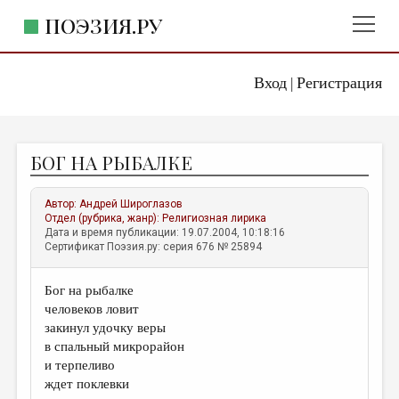
ПОЭЗИЯ.РУ
Вход
Регистрация
ГЛАВНОЕ МЕНЮ
|
ПОЭЗИЯ.РУ
ИЗДАТЕЛЬСТВО
БОГ НА РЫБАЛКЕ
ЖАНРЫ
АВТОРЫ
Автор:
Андрей Широглазов
Отдел (рубрика, жанр):
Религиозная лирика
КОММЕНТАРИИ
Дата и время публикации: 19.07.2004, 10:18:16
Сертификат Поэзия.ру: серия 676 № 25894
ЛИТСАЛОН
Бог на рыбалке
НОВОСТИ
человеков ловит
ПРАВИЛА САЙТА
закинул удочку веры
в спальный микрорайон
и терпеливо
ОТДЕЛЫ И РУБРИКИ
ждет поклевки
ИЗБРАННОЕ