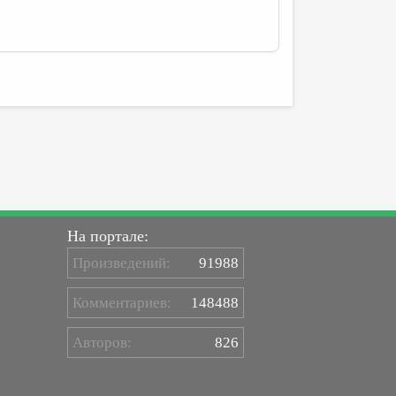
На портале:
Произведений:
91988
Комментариев:
148488
Авторов:
826