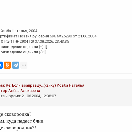
Ковба Наталья
, 2004
ртификат Поэзия.ру: серия 696 № 25290 от 21.06.2004
0 |
1 |
2904 |
07.08.2026. 23:43:35
оизведение оценили (+): []
оизведение оценили (-): []
ма:
Re: Если взаправду...(хайку)
Ковба Наталья
втор
Алёна Алексеева
та и время: 21.06.2004, 12:38:07
де сковородка?
ам, куда падает блин.
де сковородник?!