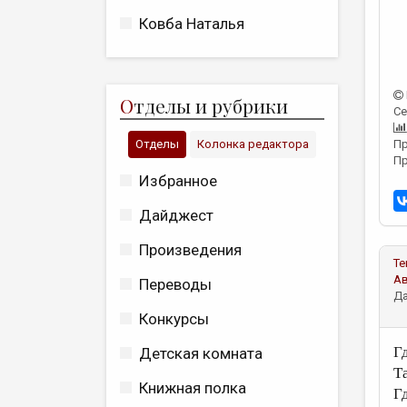
Ковба Наталья
О
тделы и рубрики
Се
Отделы
Колонка редактора
Пр
Пр
Избранное
Дайджест
Произведения
Те
А
Переводы
Да
Конкурсы
Г
Детская комната
Т
Книжная полка
Г