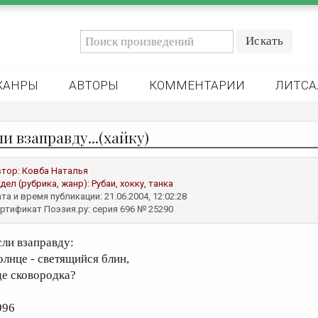
ЖАНРЫ
АВТОРЫ
КОММЕНТАРИИ
ЛИТСА
и взаправду...(хайку)
втор:
Ковба Наталья
дел (рубрика, жанр):
Рубаи, хокку, танка
та и время публикации: 21.06.2004, 12:02:28
ртификат Поэзия.ру: серия 696 № 25290
сли взаправду:
олнце - светящийся блин,
де сковородка?
996