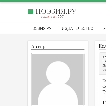
ПОЭЗИЯ.РУ
poezia.ru est. 2001
ПОЭЗИЯ.РУ
ИЗДАТЕЛЬСТВО
Есл
А
втор
А
От
Да
Се
Е
С
Г
1