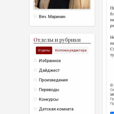
П
б
Вяч. Маринин
н
р
Н
О
тделы и рубрики
н
C
Отделы
Колонка редактора
ту
Избранное
Дайджест
Произведения
Переводы
Се
Конкурсы
Пр
Пр
Детская комната