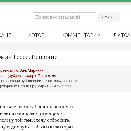
ЖАНРЫ
АВТОРЫ
КОММЕНТАРИИ
ЛИТСА
рман Гессе. Pешение
реводчик:
Вяч. Маринин
дел (рубрика, жанр):
Переводы
та и время публикации: 17.06.2004, 00:39:12
ртификат Поэзия.ру: серия 719 № 25223
 больше не хочу бродить впотьмах,
де нет ответов на мои вопросы;
 пелену той тьмы хочу отбросить,
очу вздохнуть , забыв навеки страх.