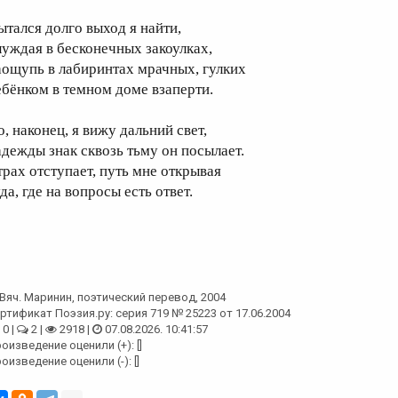
ытался долго выход я найти,
луждая в бесконечных закоулках,
аощупь в лабиринтах мрачных, гулких
ебёнком в темном доме взаперти.
о, наконец, я вижу дальний свет,
адежды знак сквозь тьму он посылает.
трах отступает, путь мне открывая
да, где на вопросы есть ответ.
Вяч. Маринин
, поэтический перевод, 2004
ртификат Поэзия.ру: серия 719 № 25223 от 17.06.2004
0 |
2 |
2918 |
07.08.2026. 10:41:57
оизведение оценили (+): []
оизведение оценили (-): []