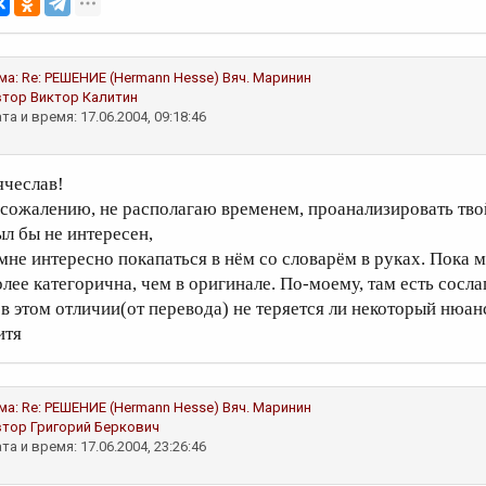
ма:
Re: PЕШЕНИЕ (Hermann Hesse)
Вяч. Маринин
втор
Виктор Калитин
та и время: 17.06.2004, 09:18:46
ячеслав!
 сожалению, не располагаю временем, проанализировать тво
ыл бы не интересен,
 мне интересно покапаться в нём со словарём в руках. Пока 
олее категорична, чем в оригинале. По-моему, там есть сосл
 в этом отличии(от перевода) не теряется ли некоторый нюан
итя
ма:
Re: PЕШЕНИЕ (Hermann Hesse)
Вяч. Маринин
втор
Григорий Беркович
та и время: 17.06.2004, 23:26:46