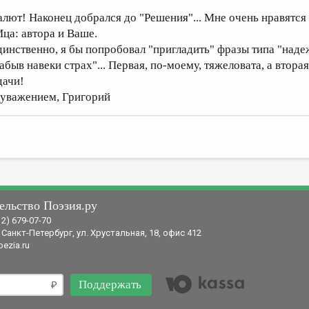
алют! Наконец добрался до "Решения"... Мне очень нравятся
Ица: автора и Ваше.
динственно, я бы попробовал "пригладить" фразы типа "наде
абыв навеки страх"... Первая, по-моему, тяжеловата, а вторая
дачи!
 уважением, Григорий
ельство Поэзия.ру
12) 679-07-70
 Санкт-Петербург, ул. Хрустальная, 18, офис 412
ezia.ru
Поддержать