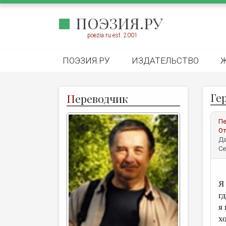
ПОЭЗИЯ.РУ
poezia.ru est. 2001
ПОЭЗИЯ.РУ
ИЗДАТЕЛЬСТВО
Ге
П
ереводчик
Пе
От
Да
Се
Я
г
я
х