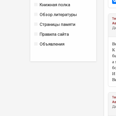
Книжная полка
Обзор литературы
Те
А
Страницы памяти
Да
Правила сайта
Объявления
В
К
б
а
б
И
В
Те
А
Да