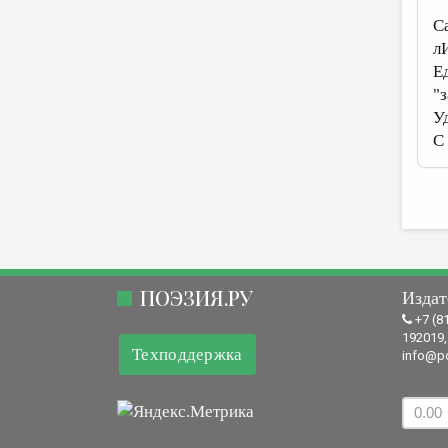
С
л
Е
"з
У
С
ПОЭЗИЯ.РУ
Издат
+7 (8
192019,
Техподдержка
info@po