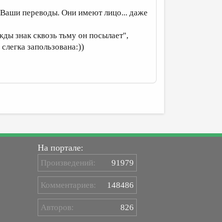
 Ваши переводы. Они имеют лицо... даже
жды знак сквозь тьму он посылает",
 слегка запользована:))
На портале:
Произведений:
91979
Комментариев:
148486
Авторов:
826