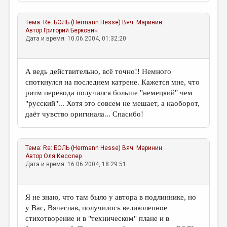
МАЛАЯ ПРОЗА
ЭССЕИСТИКА
Тема:
Re: БОЛЬ (Hermann Hesse)
Вяч. Маринин
Автор
Григорий Беркович
ЛИТЕРАТУРОВЕДЕНИЕ
Дата и время: 10.06.2004, 01:32:20
КУЛЬТУРОВЕДЕНИЕ
А ведь действительно, всё точно!! Немного
ПУБЛИЦИСТИКА
споткнулся на последнем катрене. Кажется мне, что
РЕЦЕНЗИРОВАНИЕ
ритм перевода получился больше "немецкий" чем
"русский"... Хотя это совсем не мешает, а наоборот,
ЦИКЛЫ ПУБЛИКАЦИЙ
даёт чувство оригинала... Спасибо!
ТРЕДИАКОВСКИЙ
МЕДИА
Тема:
Re: БОЛЬ (Hermann Hesse)
Вяч. Маринин
Автор
Оля Кесслер
ВКОНТАКТЕ
Дата и время: 16.06.2004, 18:29:51
Я не знаю, что там было у автора в подлиннике, но
у Вас, Вячеслав, получилось великолепное
стихотворение и в "техническом" плане и в