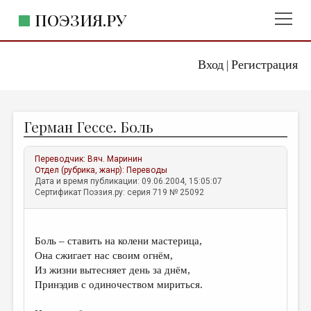
ПОЭЗИЯ.РУ
Вход
Регистрация
ГЛАВНОЕ МЕНЮ
|
ПОЭЗИЯ.РУ
ИЗДАТЕЛЬСТВО
Герман Гессе. Боль
ЖАНРЫ
АВТОРЫ
Переводчик:
Вяч. Маринин
Отдел (рубрика, жанр):
Переводы
КОММЕНТАРИИ
Дата и время публикации: 09.06.2004, 15:05:07
Сертификат Поэзия.ру: серия 719 № 25092
ЛИТСАЛОН
НОВОСТИ
Боль – ставить на колени мастерица,
ПРАВИЛА САЙТА
Она сжигает нас своим огнём,
Из жизни вытесняет день за днём,
Принэдив с одиночеством мириться.
ОТДЕЛЫ И РУБРИКИ
ИЗБРАННОЕ