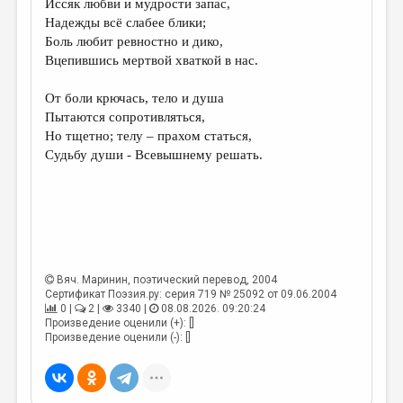
Иссяк любви и мудрости запас,
Надежды всё слабее блики;
ДАЙДЖЕСТ
Боль любит ревностно и дико,
ПРОИЗВЕДЕНИЯ
Вцепившись мертвой хваткой в нас.
ПЕРЕВОДЫ
От боли крючась, тело и душа
Пытаются сопротивляться,
КОНКУРСЫ
Но тщетно; телу – прахом статься,
ДЕТСКАЯ КОМНАТА
Судьбу души - Всевышнему решать.
КНИЖНАЯ ПОЛКА
ОБЗОР ЛИТЕРАТУРЫ
СТРАНИЦЫ ПАМЯТИ
ОБЪЯВЛЕНИЯ
Вяч. Маринин
, поэтический перевод, 2004
Сертификат Поэзия.ру: серия 719 № 25092 от 09.06.2004
0 |
2 |
3340 |
08.08.2026. 09:20:24
КОЛОНКА РЕДАКТОРА
Произведение оценили (+): []
Произведение оценили (-): []
РЕДКОЛЛЕГИЯ
ОТ РЕДАКЦИИ