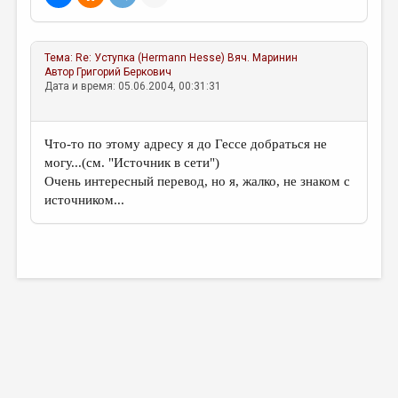
МАЛАЯ ПРОЗА
ЭССЕИСТИКА
Тема:
Re: Уступка (Hermann Hesse)
Вяч. Маринин
ЛИТЕРАТУРОВЕДЕНИЕ
Автор
Григорий Беркович
Дата и время: 05.06.2004, 00:31:31
КУЛЬТУРОВЕДЕНИЕ
ПУБЛИЦИСТИКА
Что-то по этому адресу я до Гессе добраться не
РЕЦЕНЗИРОВАНИЕ
могу...(см. "Источник в сети")
Очень интересный перевод, но я, жалко, не знаком с
ЦИКЛЫ ПУБЛИКАЦИЙ
источником...
ТРЕДИАКОВСКИЙ
МЕДИА
ВКОНТАКТЕ