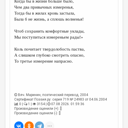
Когда бы в жизни больше было,
Чем два привычных измеренья,
ДАЙДЖЕСТ
Тогда бы в жилах кровь застыла,
ПРОИЗВЕДЕНИЯ
Была б не жизнь, а сплошь волненья!
ПЕРЕВОДЫ
Чтоб сохранить комфортные уклады,
Мы поступиться измереньем рады!»
КОНКУРСЫ
ДЕТСКАЯ КОМНАТА
Коль почитает твердолобость паства,
А слишком глубоко смотреть опасно,
КНИЖНАЯ ПОЛКА
То третье измерение напрасно.
ОБЗОР ЛИТЕРАТУРЫ
СТРАНИЦЫ ПАМЯТИ
ОБЪЯВЛЕНИЯ
Вяч. Маринин
, поэтический перевод, 2004
Сертификат Поэзия.ру: серия 719 № 24983 от 04.06.2004
КОЛОНКА РЕДАКТОРА
0 |
1 |
3154 |
07.08.2026. 01:59:36
Произведение оценили (+): []
РЕДКОЛЛЕГИЯ
Произведение оценили (-): []
ОТ РЕДАКЦИИ