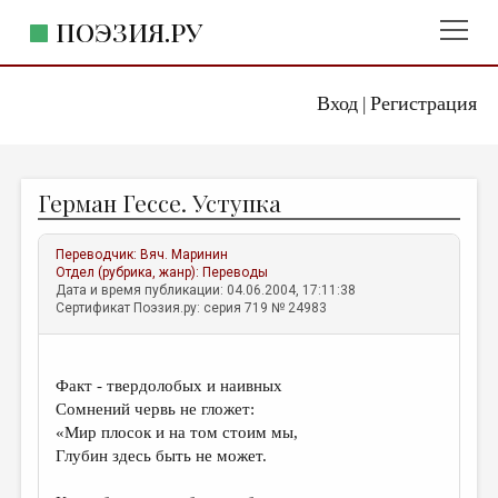
ПОЭЗИЯ.РУ
Вход
Регистрация
ГЛАВНОЕ МЕНЮ
|
ПОЭЗИЯ.РУ
ИЗДАТЕЛЬСТВО
Герман Гессе. Уступка
ЖАНРЫ
АВТОРЫ
Переводчик:
Вяч. Маринин
Отдел (рубрика, жанр):
Переводы
КОММЕНТАРИИ
Дата и время публикации: 04.06.2004, 17:11:38
Сертификат Поэзия.ру: серия 719 № 24983
ЛИТСАЛОН
НОВОСТИ
Факт - твердолобых и наивных
ПРАВИЛА САЙТА
Сомнений червь не гложет:
«Мир плосок и на том стоим мы,
Глубин здесь быть не может.
ОТДЕЛЫ И РУБРИКИ
ИЗБРАННОЕ