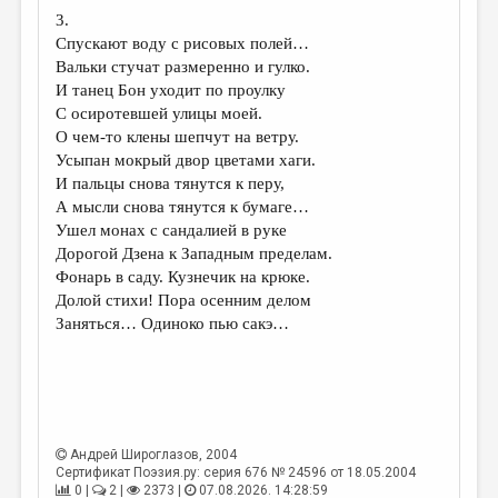
МАЛАЯ ПРОЗА
3.
Спускают воду с рисовых полей…
ЭССЕИСТИКА
Вальки стучат размеренно и гулко.
ЛИТЕРАТУРОВЕДЕНИЕ
И танец Бон уходит по проулку
С осиротевшей улицы моей.
КУЛЬТУРОВЕДЕНИЕ
О чем-то клены шепчут на ветру.
Усыпан мокрый двор цветами хаги.
ПУБЛИЦИСТИКА
И пальцы снова тянутся к перу,
РЕЦЕНЗИРОВАНИЕ
А мысли снова тянутся к бумаге…
Ушел монах с сандалией в руке
ЦИКЛЫ ПУБЛИКАЦИЙ
Дорогой Дзена к Западным пределам.
Фонарь в саду. Кузнечик на крюке.
ТРЕДИАКОВСКИЙ
Долой стихи! Пора осенним делом
МЕДИА
Заняться… Одиноко пью сакэ…
ВКОНТАКТЕ
Андрей Широглазов
, 2004
Сертификат Поэзия.ру: серия 676 № 24596 от 18.05.2004
0 |
2 |
2373 |
07.08.2026. 14:28:59