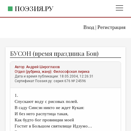
ПОЭЗИЯ.РУ
Вход
Регистрация
ГЛАВНОЕ МЕНЮ
|
ПОЭЗИЯ.РУ
ИЗДАТЕЛЬСТВО
БУСОН (время праздника Бон)
ЖАНРЫ
АВТОРЫ
Автор:
Андрей Широглазов
Отдел (рубрика, жанр):
Философская лирика
КОММЕНТАРИИ
Дата и время публикации: 18.05.2004, 12:26:31
Сертификат Поэзия.ру: серия 676 № 24596
ЛИТСАЛОН
1.
НОВОСТИ
Спускают воду с рисовых полей.
ПРАВИЛА САЙТА
В саду Синсэн никто не ждет Кукая:
И без него распутица такая,
Как будто бог провинции моей
ОТДЕЛЫ И РУБРИКИ
Гостит в Большом святилище Идзумо…
ИЗБРАННОЕ