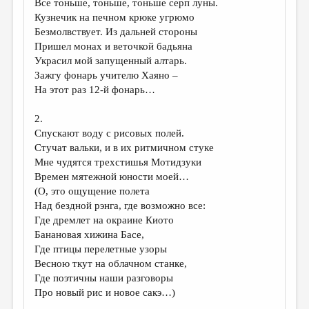
Все тоньше, тоньше, тоньше серп луны.
Кузнечик на печном крюке угрюмо
ДАЙДЖЕСТ
Безмолвствует. Из дальней стороны
ПРОИЗВЕДЕНИЯ
Пришел монах и веточкой бадьяна
Украсил мой запущенный алтарь.
ПЕРЕВОДЫ
Зажгу фонарь учителю Хаяно –
На этот раз 12-й фонарь…
КОНКУРСЫ
ДЕТСКАЯ КОМНАТА
2.
Спускают воду с рисовых полей.
КНИЖНАЯ ПОЛКА
Стучат вальки, и в их ритмичном стуке
Мне чудятся трехстишья Мотидзуки
ОБЗОР ЛИТЕРАТУРЫ
Времен мятежной юности моей…
СТРАНИЦЫ ПАМЯТИ
(О, это ощущение полета
Над бездной рэнга, где возможно все:
ОБЪЯВЛЕНИЯ
Где дремлет на окраине Киото
Банановая хижина Басе,
КОЛОНКА РЕДАКТОРА
Где птицы перелетные узоры
Весною ткут на облачном станке,
РЕДКОЛЛЕГИЯ
Где поэтичны наши разговоры
ОТ РЕДАКЦИИ
Про новый рис и новое сакэ…)