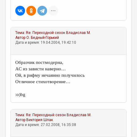
МАЛАЯ ПРОЗА
ЭССЕИСТИКА
ЛИТЕРАТУРОВЕДЕНИЕ
Тема:
Re: Переходной сезон
Владислав М.
КУЛЬТУРОВЕДЕНИЕ
Автор
О. Бедный-Горький
Дата и время: 19.04.2004, 19:42:10
ПУБЛИЦИСТИКА
РЕЦЕНЗИРОВАНИЕ
Образчик постмодерна,
ЦИКЛЫ ПУБЛИКАЦИЙ
AC из зависти наверно…
Ой, в рифму нечаянно получилось
ТРЕДИАКОВСКИЙ
Отличное стихотворение…
МЕДИА
:о)bg
ВКОНТАКТЕ
Тема:
Re: Переходный сезон
Владислав М.
Автор
Виктория Шпак
Дата и время: 27.02.2008, 16:35:08