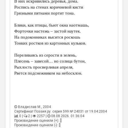
В них искривились деревья, дома.
Роспись на стенах коричневой кисти
ДАЙДЖЕСТ
Грязными пятнами портит тона.
ПРОИЗВЕДЕНИЯ
Блики, как птицы, бьют окна наотмашь,
ПЕРЕВОДЫ
Форточки настежь – застой наутек.
На подоконниках высится роскошь
КОНКУРСЫ
Тонких ростков из картонных кульков.
ДЕТСКАЯ КОМНАТА
Переливаясь из серости в зелень,
КНИЖНАЯ ПОЛКА
Плесень – завесой… но солнца бутон,
Рыхлость просверливая апреля,
ОБЗОР ЛИТЕРАТУРЫ
Рвется подснежником на небосклон.
СТРАНИЦЫ ПАМЯТИ
ОБЪЯВЛЕНИЯ
КОЛОНКА РЕДАКТОРА
Владислав М.
, 2004
РЕДКОЛЛЕГИЯ
Сертификат Поэзия.ру: серия 599 № 24031 от 19.04.2004
0 |
2 |
2257 |
08.08.2026. 01:36:04
ОТ РЕДАКЦИИ
Произведение оценили (+): []
Произведение оценили (-): []