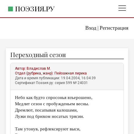
ПОЭЗИЯ.РУ
Вход
Регистрация
ГЛАВНОЕ МЕНЮ
|
ПОЭЗИЯ.РУ
ИЗДАТЕЛЬСТВО
Переходный сезон
ЖАНРЫ
АВТОРЫ
Автор:
Владислав М.
Отдел (рубрика, жанр):
Пейзажная лирика
КОММЕНТАРИИ
Дата и время публикации: 19.04.2004, 16:04:39
Сертификат Поэзия.ру: серия 599 № 24031
ЛИТСАЛОН
Небо как будто спросонья взъерошено,
НОВОСТИ
Медлит сезон с пробужденьем весны.
ПРАВИЛА САЙТА
Дремлют, посапывая калошами,
Лужи под брюхом носатых трясин.
ОТДЕЛЫ И РУБРИКИ
Там утонув, рефлексируют выси,
ИЗБРАННОЕ