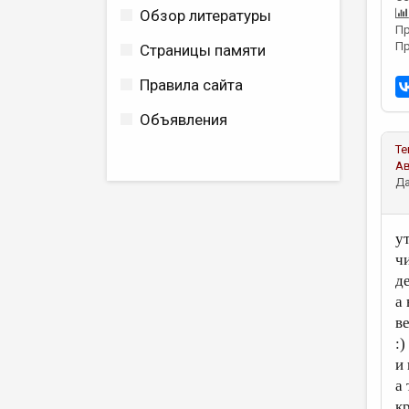
Обзор литературы
Пр
Пр
Страницы памяти
Правила сайта
Объявления
Те
А
Да
у
ч
д
а 
ве
:)
и
а
кр