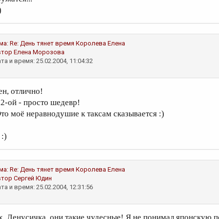
)
ма:
Re: День тянет время
Королева Елена
втор
Елена Морозова
та и время: 25.02.2004, 11:04:32
ен, отлично!
 2-ой - просто шедевр!
Это моё неравнодушие к таксам сказывается :)
 :)
ма:
Re: День тянет время
Королева Елена
втор
Сергей Юдин
та и время: 25.02.2004, 12:31:56
х, Ленусичка, они такие чудесные! Я не понимал японскую 