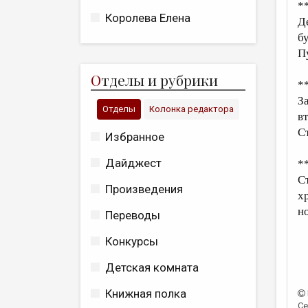
*
Королева Елена
Д
б
П
О
тделы и рубрики
*
З
Отделы
Колонка редактора
в
Ст
Избранное
Дайджест
*
С
Произведения
х
н
Переводы
Конкурсы
Детская комната
Книжная полка
Се