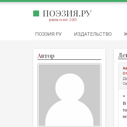
ПОЭЗИЯ.РУ
poezia.ru est. 2001
ПОЭЗИЯ.РУ
ИЗДАТЕЛЬСТВО
Де
А
втор
А
От
Да
Се
*
В
та
н