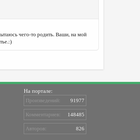
пытаюсь чего-то родить. Ваши, на мой
тье.:)
На портале:
Произведений:
91977
Комментариев:
148485
Авторов:
826