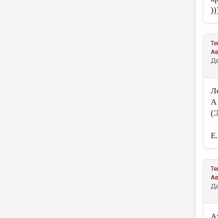
))
Те
А
Да
Л
А
(
Е.
Те
А
Да
А