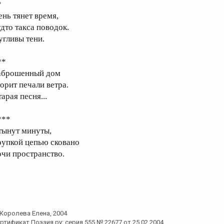
*
ень тянет время,
удто такса поводок.
угливы тени.
**
аброшенный дом
торит печали ветра.
арая песня...
***
тынут минуты,
рупкой цепью сковано
очи пространство.
Королева Елена
, 2004
ртификат Поэзия.ру: серия 555 № 22677 от 25.02.2004