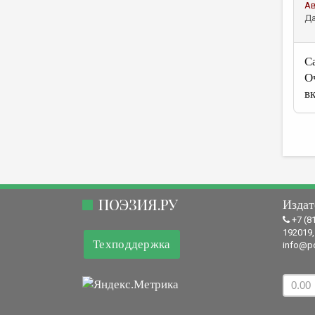
А
Да
С
О
вк
ПОЭЗИЯ.РУ
Издат
+7 (8
192019,
Техподдержка
info@po