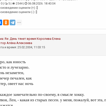
0 |
5 |
2544 |
06.08.2026. 18:40:04
оизведение оценили (+): []
оизведение оценили (-): []
ма:
Re: День тянет время
Королева Елена
втор
Алёна Алексеева
та и время: 25.02.2004, 11:03:15
тро, как юность
исто и лучезарно.
ень незаметен,
вечер печален, как
тер, овеет нас ночь
 каждое замечательно по-своему, в смысле хокку.
 твоя, Лен, - какая из старых песен. у меня, пожалуй, вот эт
ужатся...