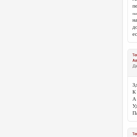
п
ска
н
д
е
Те
А
Да
З
К
А
У
П
Те