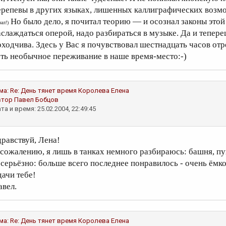
ерепевы в других языках, лишенных каллиграфических возм
Но было дело, я почитал теорию — и осознал законы этой
зал!)
аслаждаться оперой, надо разбираться в музыке. Да и тепере
оходчива. Здесь у Вас я почувствовал шестнадцать часов от
сть необычное переживание в наше время-место:-)
ма:
Re: День тянет время
Королева Елена
втор
Павел Бобцов
та и время: 25.02.2004, 22:49:45
дравствуй, Лена!
 сожалению, я лишь в танках немного разбираюсь: башня, пу
 серьёзно: больше всего последнее понравилось - очень ёмк
дачи тебе!
авел.
ма:
Re: День тянет время
Королева Елена