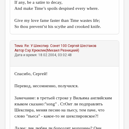
If any, be a satire to decay,
And make Time’s spoils despised every where.
Give my love fame faster than Time wastes life;
So thou prevent’st his scythe and crooked knife.
Тема:
Re: У.Шекспир. Сонет 100
Сергей Шестаков
Автор
Сэр Хрюклик(Михаил Резницкий)
Дата и время: 18.02.2004, 03:02:48
Спасибо, Сергей!
Перевод, несомненно, получился.
Замечание: в третьей строке у Вильяма английским
языком сказано:"song" . СтОит ли подправлять
Шекспира, меняя песню на пьесу, тем паче, что
слово "пьеса" - какое-то не шекспировское?!
Далее: лик любви ли бороздят морщины? Они