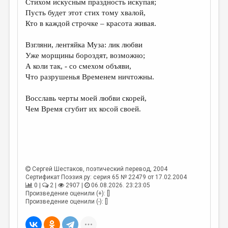
Стихом искусным праздность искупая;
Пусть будет этот стих тому хвалой,
ДАЙДЖЕСТ
Кто в каждой строчке – красота живая.
ПРОИЗВЕДЕНИЯ
Взгляни, лентяйка Муза: лик любви
ПЕРЕВОДЫ
Уже морщины бороздят, возможно;
А коли так, - со смехом объяви,
КОНКУРСЫ
Что разрушенья Временем ничтожны.
ДЕТСКАЯ КОМНАТА
Восславь черты моей любви скорей,
КНИЖНАЯ ПОЛКА
Чем Время сгубит их косой своей.
ОБЗОР ЛИТЕРАТУРЫ
СТРАНИЦЫ ПАМЯТИ
ОБЪЯВЛЕНИЯ
Сергей Шестаков
, поэтический перевод, 2004
Сертификат Поэзия.ру: серия 65 № 22479 от 17.02.2004
КОЛОНКА РЕДАКТОРА
0 |
2 |
2907 |
06.08.2026. 23:23:05
Произведение оценили (+): []
РЕДКОЛЛЕГИЯ
Произведение оценили (-): []
ОТ РЕДАКЦИИ