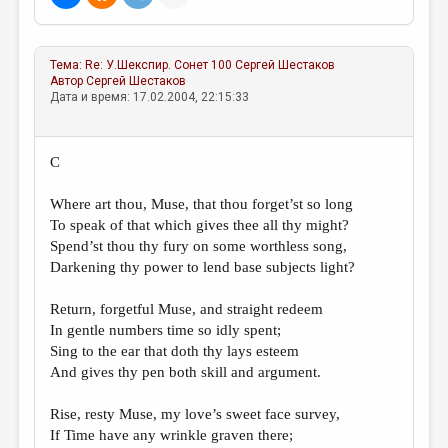
МАЛАЯ ПРОЗА
ЭССЕИСТИКА
Тема:
Re: У.Шекспир. Сонет 100
Сергей Шестаков
ЛИТЕРАТУРОВЕДЕНИЕ
Автор
Сергей Шестаков
Дата и время: 17.02.2004, 22:15:33
КУЛЬТУРОВЕДЕНИЕ
ПУБЛИЦИСТИКА
C
РЕЦЕНЗИРОВАНИЕ
Where art thou, Muse, that thou forget’st so long
ЦИКЛЫ ПУБЛИКАЦИЙ
To speak of that which gives thee all thy might?
Spend’st thou thy fury on some worthless song,
ТРЕДИАКОВСКИЙ
Darkening thy power to lend base subjects light?
МЕДИА
Return, forgetful Muse, and straight redeem
ВКОНТАКТЕ
In gentle numbers time so idly spent;
Sing to the ear that doth thy lays esteem
And gives thy pen both skill and argument.
Rise, resty Muse, my love’s sweet face survey,
If Time have any wrinkle graven there;