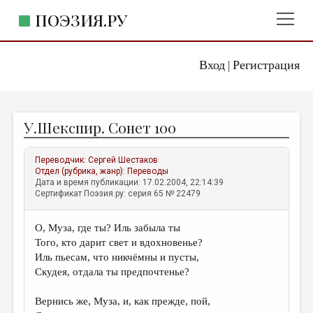
ПОЭЗИЯ.РУ
Вход
Регистрация
ГЛАВНОЕ МЕНЮ
|
ПОЭЗИЯ.РУ
ИЗДАТЕЛЬСТВО
У.Шекспир. Сонет 100
ЖАНРЫ
АВТОРЫ
Переводчик:
Сергей Шестаков
Отдел (рубрика, жанр):
Переводы
КОММЕНТАРИИ
Дата и время публикации: 17.02.2004, 22:14:39
Сертификат Поэзия.ру: серия 65 № 22479
ЛИТСАЛОН
О, Муза, где ты? Иль забыла ты
НОВОСТИ
Того, кто дарит свет и вдохновенье?
ПРАВИЛА САЙТА
Иль пьесам, что никчёмны и пусты,
Скудея, отдала ты предпочтенье?
ОТДЕЛЫ И РУБРИКИ
Вернись же, Муза, и, как прежде, пой,
ИЗБРАННОЕ