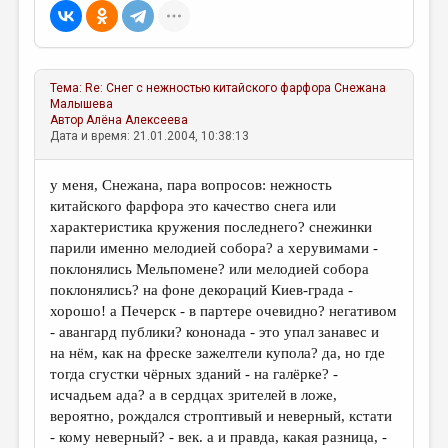
МАЛАЯ ПРОЗА
ЭССЕИСТИКА
ЛИТЕРАТУРОВЕДЕНИЕ
Тема:
Re: Снег с нежностью китайского фарфора
Снежана
Малышева
КУЛЬТУРОВЕДЕНИЕ
Автор
Алёна Алексеева
Дата и время: 21.01.2004, 10:38:13
ПУБЛИЦИСТИКА
РЕЦЕНЗИРОВАНИЕ
у меня, Снежана, пара вопросов: нежность
китайского фарфора это качество снега или
ЦИКЛЫ ПУБЛИКАЦИЙ
характеристика кружения последнего? снежинки
парили именно мелодией собора? а херувимами -
ТРЕДИАКОВСКИЙ
поклонялись Мельпомене? или мелодией собора
МЕДИА
поклонялись? на фоне декораций Киев-града -
хорошо! а Печерск - в партере очевидно? негативом
ВКОНТАКТЕ
- авангард публики? кононада - это упал занавес и
на нём, как на фреске зажелтели купола? да, но где
тогда сгустки чёрных зданий - на галёрке? -
исчадьем ада? а в сердцах зрителей в ложе,
вероятно, рождался строптивый и неверный, кстати
- кому неверный? - век. а и правда, какая разница, -