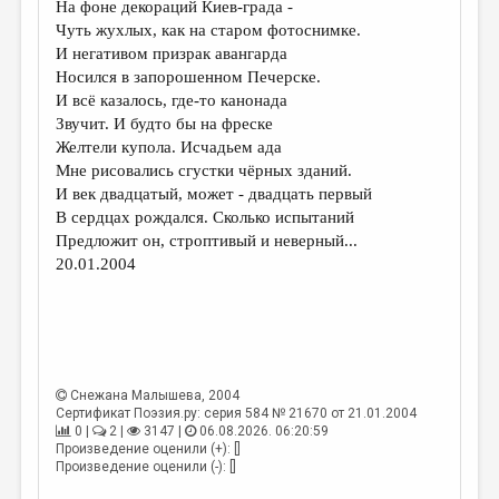
На фоне декораций Киев-града -
Чуть жухлых, как на старом фотоснимке.
ДАЙДЖЕСТ
И негативом призрак авангарда
ПРОИЗВЕДЕНИЯ
Носился в запорошенном Печерске.
И всё казалось, где-то канонада
ПЕРЕВОДЫ
Звучит. И будто бы на фреске
Желтели купола. Исчадьем ада
КОНКУРСЫ
Мне рисовались сгустки чёрных зданий.
ДЕТСКАЯ КОМНАТА
И век двадцатый, может - двадцать первый
В сердцах рождался. Сколько испытаний
КНИЖНАЯ ПОЛКА
Предложит он, строптивый и неверный...
20.01.2004
ОБЗОР ЛИТЕРАТУРЫ
СТРАНИЦЫ ПАМЯТИ
ОБЪЯВЛЕНИЯ
КОЛОНКА РЕДАКТОРА
Снежана Малышева
, 2004
Сертификат Поэзия.ру: серия 584 № 21670 от 21.01.2004
РЕДКОЛЛЕГИЯ
0 |
2 |
3147 |
06.08.2026. 06:20:59
Произведение оценили (+): []
ОТ РЕДАКЦИИ
Произведение оценили (-): []