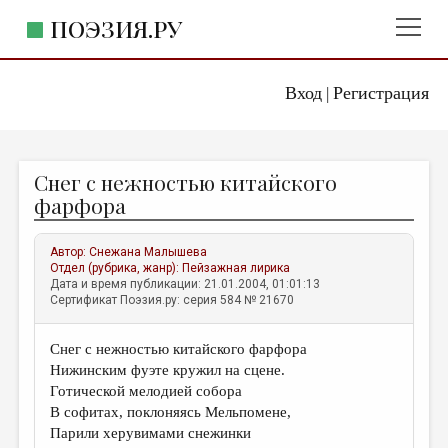
ПОЭЗИЯ.РУ
Вход
Регистрация
ГЛАВНОЕ МЕНЮ
|
ПОЭЗИЯ.РУ
ИЗДАТЕЛЬСТВО
Снег с нежностью китайского
ЖАНРЫ
фарфора
АВТОРЫ
Автор:
Снежана Малышева
КОММЕНТАРИИ
Отдел (рубрика, жанр):
Пейзажная лирика
Дата и время публикации: 21.01.2004, 01:01:13
ЛИТСАЛОН
Сертификат Поэзия.ру: серия 584 № 21670
НОВОСТИ
Снег с нежностью китайского фарфора
ПРАВИЛА САЙТА
Нижинским фуэте кружил на сцене.
Готической мелодией собора
ОТДЕЛЫ И РУБРИКИ
В софитах, поклоняясь Мельпомене,
Парили херувимами снежинки
ИЗБРАННОЕ