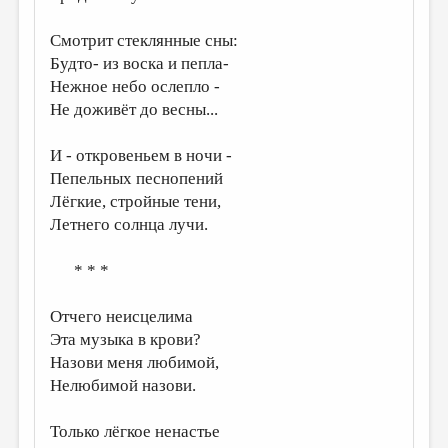
ДАЙДЖЕСТ
Смотрит стеклянные сны:
Будто- из воска и пепла-
ПРОИЗВЕДЕНИЯ
Нежное небо ослепло -
ПЕРЕВОДЫ
Не доживёт до весны...
КОНКУРСЫ
И - откровеньем в ночи -
ДЕТСКАЯ КОМНАТА
Пепельных песнопений
Лёгкие, стройные тени,
КНИЖНАЯ ПОЛКА
Летнего солнца лучи.
ОБЗОР ЛИТЕРАТУРЫ
* * *
СТРАНИЦЫ ПАМЯТИ
ОБЪЯВЛЕНИЯ
Отчего неисцелима
Эта музыка в крови?
КОЛОНКА РЕДАКТОРА
Назови меня любимой,
РЕДКОЛЛЕГИЯ
Нелюбимой назови.
ОТ РЕДАКЦИИ
Только лёгкое ненастье