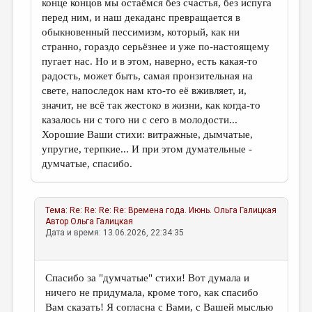
конце концов мы остаёмся без счастья, без испуга
перед ним, и наш декаданс превращается в
обыкновенный пессимизм, который, как ни
странно, гораздо серьёзнее и уже по-настоящему
пугает нас. Но и в этом, наверно, есть какая-то
радость, может быть, самая пронзительная на
свете, напоследок нам кто-то её вживляет, и,
значит, не всё так жестоко в жизни, как когда-то
казалось ни с того ни с сего в молодости...
Хорошие Ваши стихи: витражные, дымчатые,
упругие, терпкие... И при этом думательные -
думчатые, спасибо.
Тема:
Re: Re: Re: Re: Времена года. Июнь.
Ольга Галицкая
Автор
Ольга Галицкая
Дата и время: 13.06.2026, 22:34:35
Спасибо за "думчатые" стихи! Вот думала и
ничего не придумала, кроме того, как спасибо
Вам сказать! Я согласна с Вами, с Вашей мыслью