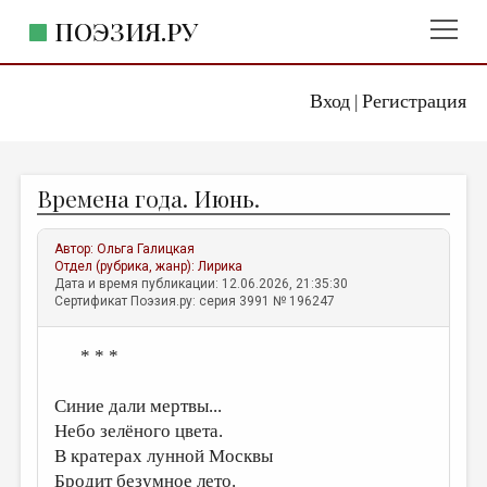
ПОЭЗИЯ.РУ
Вход
Регистрация
ГЛАВНОЕ МЕНЮ
|
ПОЭЗИЯ.РУ
ИЗДАТЕЛЬСТВО
Времена года. Июнь.
ЖАНРЫ
АВТОРЫ
Автор:
Ольга Галицкая
Отдел (рубрика, жанр):
Лирика
КОММЕНТАРИИ
Дата и время публикации: 12.06.2026, 21:35:30
Сертификат Поэзия.ру: серия 3991 № 196247
ЛИТСАЛОН
* * *
НОВОСТИ
ПРАВИЛА САЙТА
Синие дали мертвы...
Небо зелёного цвета.
ОТДЕЛЫ И РУБРИКИ
В кратерах лунной Москвы
ИЗБРАННОЕ
Бродит безумное лето.