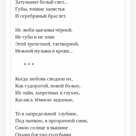
МАЛАЯ ПРОЗА
Затуманит белый свет...
Губы, тонкие запястья
ЭССЕИСТИКА
И серебряный браслет.
ЛИТЕРАТУРОВЕДЕНИЕ
Не люби цыганки чёрной.
КУЛЬТУРОВЕДЕНИЕ
Не губи и не зови
Этой трепетной, тлетворной,
ПУБЛИЦИСТИКА
Нежной музыки в крови...
РЕЦЕНЗИРОВАНИЕ
* * *
ЦИКЛЫ ПУБЛИКАЦИЙ
ТРЕДИАКОВСКИЙ
Когда любовь сводила их,
Как судорогой, новой болью,
МЕДИА
Их тайн, запретных и глухих,
ВКОНТАКТЕ
Касаясь тёмною ладонью,
То в запредельной глубине,
Под пыткою, в прозрачной сини,
Сияло солнце в вышине
Очами бледно-голубыми.