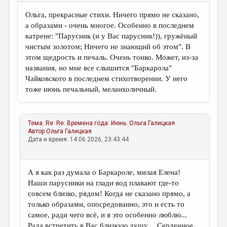
Ольга, прекрасные стихи. Ничего прямо не сказано,
а образами - очень многое. Особенно в последнем
катрене: "Парусник (и у Вас парусник!)), гружёный
чистым золотом; Ничего не знающий об этом". В
этом щедрость и печаль. Очень тонко. Может, из-за
названия, но мне все слышится "Баркарола"
Чайковского в последнем стихотворении. У него
тоже июнь печальный, меланхоличный.
Тема:
Re: Re: Времена года. Июнь.
Ольга Галицкая
Автор
Ольга Галицкая
Дата и время: 14.06.2026, 23:43:44
А я как раз думала о Баркароле, милая Елена!
Наши парусники на глади вод плавают где-то
совсем близко, рядом! Когда не сказано прямо, а
только образами, опосредованно, это и есть то
самое, ради чего всё, и я это особенно люблю...
Рада встретить в Вас близкую душу... Сердечное