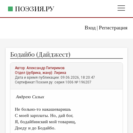
ПОЭЗИЯ.РУ
Вход
Регистрация
ГЛАВНОЕ МЕНЮ
|
ПОЭЗИЯ.РУ
ИЗДАТЕЛЬСТВО
Бодайбо (Дайджест)
ЖАНРЫ
АВТОРЫ
Автор:
Александр Питиримов
Отдел (рубрика, жанр):
Лирика
КОММЕНТАРИИ
Дата и время публикации: 09.06.2026, 18:20:47
Сертификат Поэзия.ру: серия 1006 № 196207
ЛИТСАЛОН
Андрею Сизых
НОВОСТИ
ПРАВИЛА САЙТА
Не больно-то накашеваришь
С моей зарплаты. Но, дай бог,
Я, бодайбинский мой товарищ,
ОТДЕЛЫ И РУБРИКИ
Доеду и до Бодайбо.
ИЗБРАННОЕ