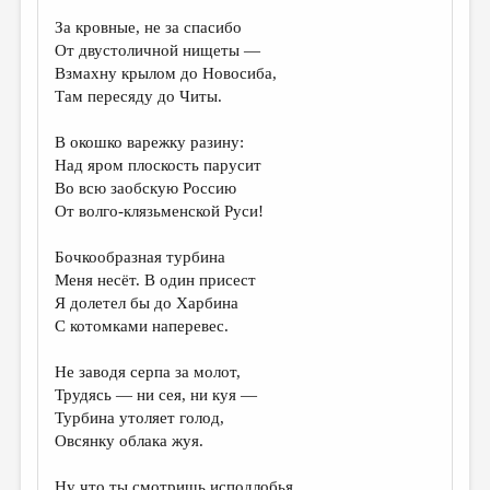
За кровные, не за спасибо
ДАЙДЖЕСТ
От двустоличной нищеты —
ПРОИЗВЕДЕНИЯ
Взмахну крылом до Новосиба,
Там пересяду до Читы.
ПЕРЕВОДЫ
В окошко варежку разину:
КОНКУРСЫ
Над яром плоскость парусит
ДЕТСКАЯ КОМНАТА
Во всю заобскую Россию
От волго-клязьменской Руси!
КНИЖНАЯ ПОЛКА
Бочкообразная турбина
ОБЗОР ЛИТЕРАТУРЫ
Меня несёт. В один присест
СТРАНИЦЫ ПАМЯТИ
Я долетел бы до Харбина
С котомками наперевес.
ОБЪЯВЛЕНИЯ
Не заводя серпа за молот,
КОЛОНКА РЕДАКТОРА
Трудясь — ни сея, ни куя —
Турбина утоляет голод,
РЕДКОЛЛЕГИЯ
Овсянку облака жуя.
ОТ РЕДАКЦИИ
Ну что ты смотришь исподлобья