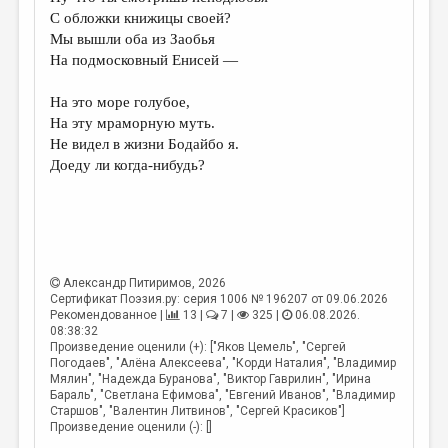
МАЛАЯ ПРОЗА
С обложки книжицы своей?
Мы вышли оба из Заобья
ЭССЕИСТИКА
На подмосковный Енисей —
ЛИТЕРАТУРОВЕДЕНИЕ
На это море голубое,
КУЛЬТУРОВЕДЕНИЕ
На эту мраморную муть.
Не видел в жизни Бодайбо я.
ПУБЛИЦИСТИКА
Доеду ли когда-нибудь?
РЕЦЕНЗИРОВАНИЕ
ЦИКЛЫ ПУБЛИКАЦИЙ
ТРЕДИАКОВСКИЙ
Александр Питиримов
, 2026
МЕДИА
Сертификат Поэзия.ру: серия 1006 № 196207 от 09.06.2026
Рекомендованное |
13 |
7 |
325 |
06.08.2026.
ВКОНТАКТЕ
08:38:32
Произведение оценили (+): ["Яков Цемель", "Сергей
Погодаев", "Алёна Алексеева", "Корди Наталия", "Владимир
Мялин", "Надежда Буранова", "Виктор Гаврилин", "Ирина
Бараль", "Светлана Ефимова", "Евгений Иванов", "Владимир
Старшов", "Валентин Литвинов", "Сергей Красиков"]
Произведение оценили (-): []