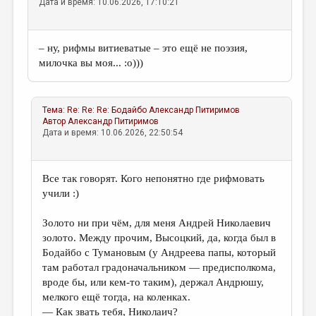
Дата и время: 10.06.2026, 17:10:21
– ну, рифмы витиеватые – это ещё не поэзия,
милочка вы моя... :о)))
Тема:
Re: Re: Re: Бодайбо
Александр Питиримов
Автор
Александр Питиримов
Дата и время: 10.06.2026, 22:50:54
Все так говорят. Кого непонятно где рифмовать
учили :)
Золото ни при чём, для меня Андрей Николаевич
золото. Между прочим, Высоцкий, да, когда был в
Бодайбо с Тумановым (у Андреева папы, который
там работал градоначальником — предисполкома,
вроде бы, или кем-то таким), держал Андрюшу,
мелкого ещё тогда, на коленках.
— Как звать тебя, Николаич?