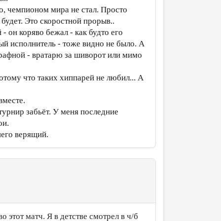
о, чемпионом мира не стал. Просто
будет. Это скоростной прорыв..
- он коряво бежал - как будто его
ый исполнитель - тоже видно не было. А
штрафной - вратарю за шиворот или мимо
отому что таких хиппарей не любил... А
вместе.
а турнир забьёт. У меня последние
ои.
 него верящий.
 этот матч. Я в детстве смотрел в ч/б