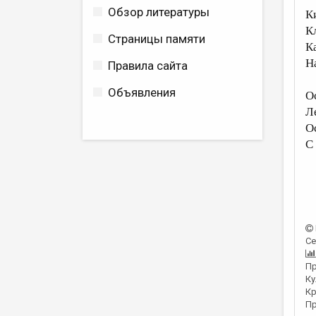
Обзор литературы
К
К
Страницы памяти
К
Н
Правила сайта
Объявления
О
Л
О
С
Се
Пр
Ку
Кр
Пр