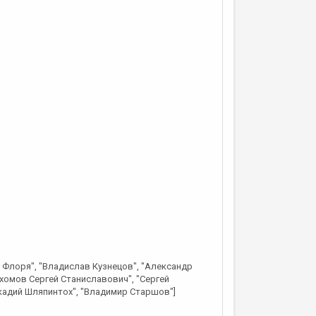
 Флоря", "Владислав Кузнецов", "Александр
ахомов Сергей Станиславович", "Сергей
ркадий Шляпинтох", "Владимир Старшов"]