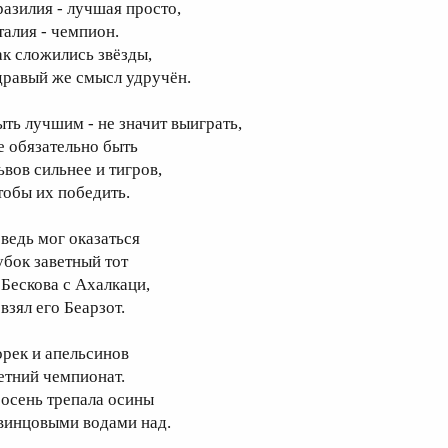
разилия - лучшая просто,
талия - чемпион.
ак сложились звёзды,
дравый же смысл удручён.
ыть лучшим - не значит выиграть,
е обязательно быть
ьвов сильнее и тигров,
тобы их победить.
 ведь мог оказаться
убок заветный тот
 Бескова с Ахалкаци,
взял его Беарзот.
орек и апельсинов
етний чемпионат.
 осень трепала осины
винцовыми водами над.