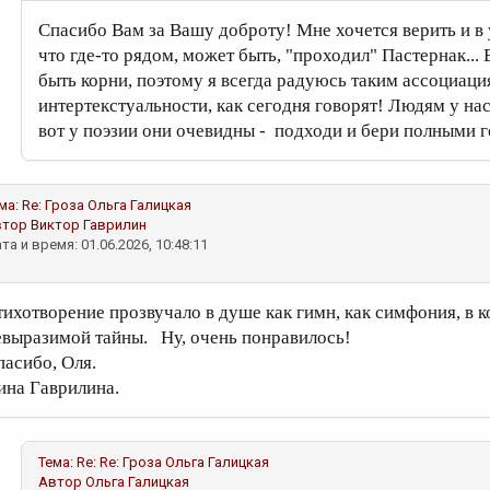
Спасибо Вам за Вашу доброту! Мне хочется верить и в
что где-то рядом, может быть, "проходил" Пастернак... 
быть корни, поэтому я всегда радуюсь таким ассоциация
интертекстуальности, как сегодня говорят! Людям у нас
вот у поэзии они очевидны - подходи и бери полными г
ма:
Re: Гроза
Ольга Галицкая
втор
Виктор Гаврилин
та и время: 01.06.2026, 10:48:11
тихотворение прозвучало в душе как гимн, как симфония, в к
евыразимой тайны. Ну, очень понравилось!
пасибо, Оля.
ина Гаврилина.
Тема:
Re: Re: Гроза
Ольга Галицкая
Автор
Ольга Галицкая