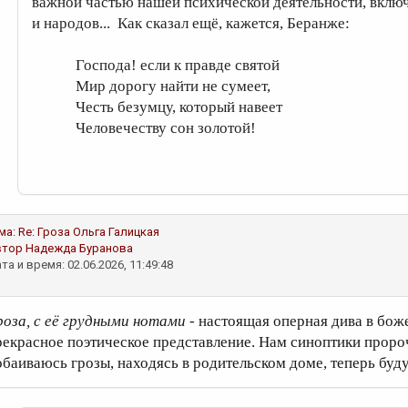
важной частью нашей психической деятельности, включ
и народов... Как сказал ещё, кажется, Беранже:
Господа! если к правде святой
Мир дорогу найти не сумеет,
Честь безумцу, который навеет
Человечеству сон золотой!
ма:
Re: Гроза
Ольга Галицкая
втор
Надежда Буранова
та и время: 02.06.2026, 11:49:48
роза, с её грудными нотами
- настоящая оперная дива в боже
рекрасное поэтическое представление. Нам синоптики пророча
обаиваюсь грозы, находясь в родительском доме, теперь буду