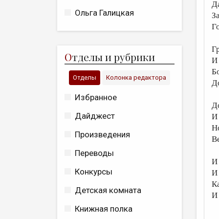
Д
Ольга Галицкая
З
Г
Г
О
тделы и рубрики
И
Б
Отделы
Колонка редактора
Д
Избранное
Д
Дайджест
И
Н
Произведения
В
Переводы
И
Конкурсы
И
К
Детская комната
И
Книжная полка