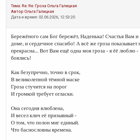
Тема:
Re: Re: Гроза
Ольга Галицкая
Автор
Ольга Галицкая
Дата и время: 02.06.2026, 12:53:20
Бережёного сам Бог бережёт, Наденька! Счастья Вам и
доме, и сердечное спасибо! А всё же гроза показывает
прекрасна... Вот Вам ещё одна моя гроза - я ёё люблю -
боялись!
Как безупречно, точно в срок,
В великолепной тёмной маске
Гроза стучится на порог
И громкой требует огласки.
Она сегодня влюблена,
И весел клич её призывный -
О том, что полон миг единый.
Что баснословны времена.