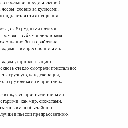
ают большое представление!
а лесом, словно за кулисами,
осподь читал стихотворения...
роза, с её грудными нотами,
 громом, грубым и неистовым,
ожественно была сработана
ождями - импрессионистами.
ождям устроили овацию
 сквозь стекло смотрели пристально:
очь, грузную, как декорация,
езли грузовиками к пристани...
 жизнь, с её простыми тайнами
 старыми, как мир, сюжетами,
азалась им необычайною
 лучшей пьесой предрассветною!