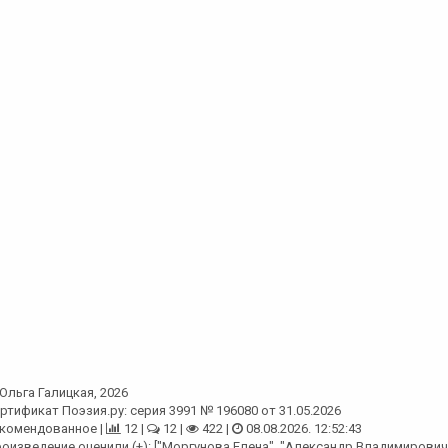
Ольга Галицкая
, 2026
ртификат Поэзия.ру: серия 3991 № 196080 от 31.05.2026
комендованное |
12 |
12 |
422 |
08.08.2026. 12:52:43
оизведение оценили (+): ["Моргунова Елена", "Александр Владимирович