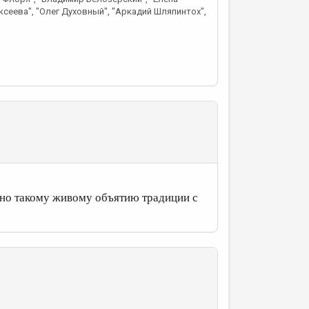
ксеева", "Олег Духовный", "Аркадий Шляпинтох",
ьно такому живому объятию традиции с