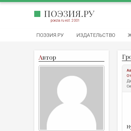
ПОЭЗИЯ.РУ
poezia.ru est. 2001
ПОЭЗИЯ.РУ
ИЗДАТЕЛЬСТВО
Гр
А
втор
А
От
Да
Се
Н