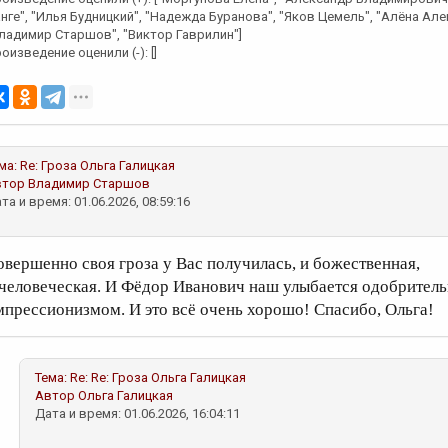
нге", "Илья Будницкий", "Надежда Буранова", "Яков Цемель", "Алёна Але
ладимир Старшов", "Виктор Гаврилин"]
оизведение оценили (-): []
ма:
Re: Гроза
Ольга Галицкая
втор
Владимир Старшов
та и время: 01.06.2026, 08:59:16
овершенно своя гроза у Вас получилась, и божественная,
 человеческая. И Фёдор Иванович наш улыбается одобрител
мпрессионизмом. И это всё очень хорошо! Спасибо, Ольга!
Тема:
Re: Re: Гроза
Ольга Галицкая
Автор
Ольга Галицкая
Дата и время: 01.06.2026, 16:04:11