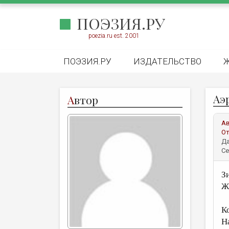
ПОЭЗИЯ.РУ
poezia.ru est. 2001
ПОЭЗИЯ.РУ
ИЗДАТЕЛЬСТВО
Аэ
А
втор
А
От
Да
Се
З
Ж
К
Н