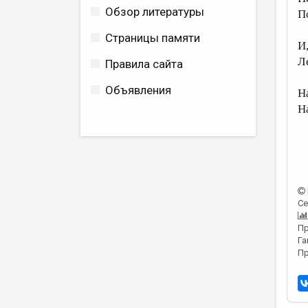
Обзор литературы
П
Страницы памяти
И,
Л
Правила сайта
Объявления
Н
Н
Се
Пр
Га
Пр