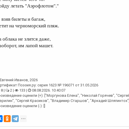
ойду летать "Аэрофлотом"."
 взяв билеты и багаж,
етит на черноморский пляж.
а облака не злится даже,
аоборот, им лапой машет.
Евгений Иванов
, 2026
ртификат Поэзия.ру: серия 1623 № 196071 от 31.05.2026
8 |
2 |
133 |
08.08.2026. 10:40:07
оизведение оценили (+): ["Моргунова Елена", "Николай Горячев", "Серг
врилин", "Сергей Красиков", "Владимир Старшов", "Аркадий Шляпинтох"
оизведение оценили (-): []