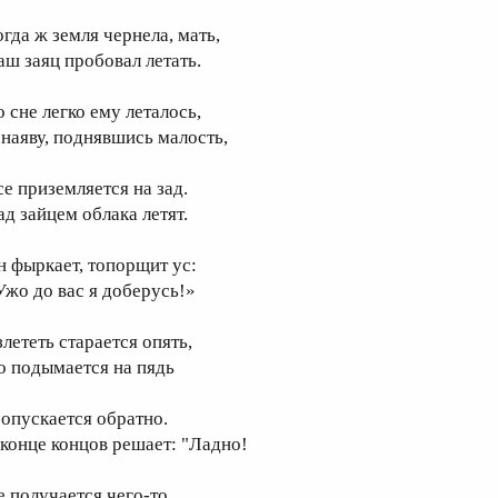
огда ж земля чернела, мать,
аш заяц пробовал летать.
о сне легко ему леталось,
 наяву, поднявшись малость,
се приземляется на зад.
ад зайцем облака летят.
н фыркает, топорщит ус:
Ужо до вас я доберусь!»
злететь старается опять,
о подымается на пядь
 опускается обратно.
 конце концов решает: "Ладно!
е получается чего-то.