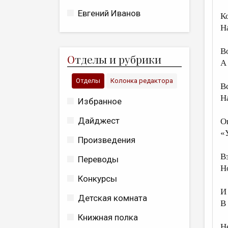
Евгений Иванов
К
Н
В
О
тделы и рубрики
А
Отделы
Колонка редактора
В
Н
Избранное
Дайджест
О
«
Произведения
В
Переводы
Н
Конкурсы
И
Детская комната
В
Книжная полка
Н