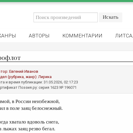
ЖАНРЫ
АВТОРЫ
КОММЕНТАРИИ
ЛИТСА
рофлот
втор:
Евгений Иванов
дел (рубрика, жанр):
Лирика
та и время публикации: 31.05.2026, 02:17:23
ртификат Поэзия.ру: серия 1623 № 196071
имой, в России неизбежной,
ил в поле заяц белоснежный.
огда хватало вдоволь снега,
а лыжах заяц резво бегал.