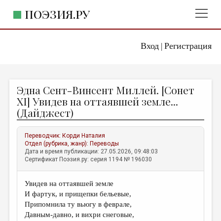
ПОЭЗИЯ.РУ
Вход
Регистрация
ГЛАВНОЕ МЕНЮ
|
ПОЭЗИЯ.РУ
ИЗДАТЕЛЬСТВО
Эдна Сент-Винсент Миллей. [Сонет
ЖАНРЫ
XI] Увидев на оттаявшей земле...
(Дайджест)
АВТОРЫ
КОММЕНТАРИИ
Переводчик:
Корди Наталия
Отдел (рубрика, жанр):
Переводы
ЛИТСАЛОН
Дата и время публикации: 27.05.2026, 09:48:03
Сертификат Поэзия.ру: серия 1194 № 196030
НОВОСТИ
ПРАВИЛА САЙТА
Увидев на оттаявшей земле
И фартук, и прищепки бельевые,
ОТДЕЛЫ И РУБРИКИ
Припомнила ту вьюгу в феврале,
Давным-давно, и вихри снеговые,
ИЗБРАННОЕ