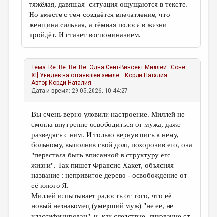
тяжёлая, давящая ситуация ощущаются в тексте.
Но вместе с тем создаётся впечатление, что
женщина сильная, а тёмная полоса в жизни
пройдёт. И станет воспоминанием.
Тема:
Re: Re: Re: Re: Эдна Сент-Винсент Миллей. [Сонет
XI] Увидев на оттаявшей земле...
Корди Наталия
Автор
Корди Наталия
Дата и время: 29.05.2026, 10:44:27
Вы очень верно уловили настроение. Миллей не
смогла внутренне освободиться от мужа, даже
разведясь с ним. И только вернувшись к нему,
больному, выполнив свой долг, похоронив его, она
"перестала быть вписанной в структуру его
жизни". Так пишет Франсис Хакет, объясняя
название : непривитое дерево - освобождение от
её юного Я.
Миллей испытывает радость от того, что её
новый незнакомец (умерший муж) "не ее, не
классифицирован", и, как следствие, ликование от