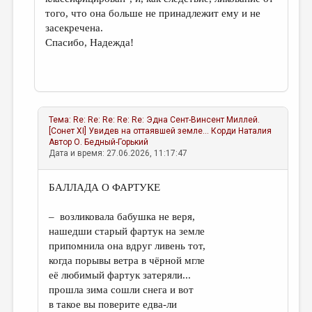
того, что она больше не принадлежит ему и не
засекречена.
Спасибо, Надежда!
Тема:
Re: Re: Re: Re: Re: Эдна Сент-Винсент Миллей.
[Сонет XI] Увидев на оттаявшей земле...
Корди Наталия
Автор
О. Бедный-Горький
Дата и время: 27.06.2026, 11:17:47
БАЛЛАДА О ФАРТУКЕ
– возликовала бабушка не веря,
нашедши старый фартук на земле
припомнила она вдруг ливень тот,
когда порывы ветра в чёрной мгле
её любимый фартук затеряли...
прошла зима сошли снега и вот
в такое вы поверите едва-ли