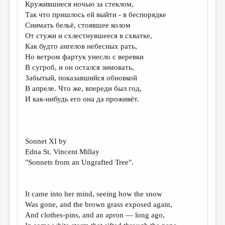
Кружившиеся ночью за стеклом,
ДАЙДЖЕСТ
Так что пришлось ей выйти - в беспорядке
Снимать бельё, стоявшее колом
ПРОИЗВЕДЕНИЯ
От стужи и схлестнувшееся в схватке,
Как будто ангелов небесных рать,
ПЕРЕВОДЫ
Но ветром фартук унесло с веревки
КОНКУРСЫ
В сугроб, и он остался зимовать,
Забытый, показавшийся обновкой
ДЕТСКАЯ КОМНАТА
В апреле. Что же, впереди был год,
И как-нибудь его она да проживёт.
КНИЖНАЯ ПОЛКА
ОБЗОР ЛИТЕРАТУРЫ
СТРАНИЦЫ ПАМЯТИ
Sonnet XI by
Edna St. Vincent Millay
ОБЪЯВЛЕНИЯ
"Sonnets from an Ungrafted Tree".
КОЛОНКА РЕДАКТОРА
РЕДКОЛЛЕГИЯ
It came into her mind, seeing how the snow
Was gone, and the brown grass exposed again,
ОТ РЕДАКЦИИ
And clothes-pins, and an apron — long ago,