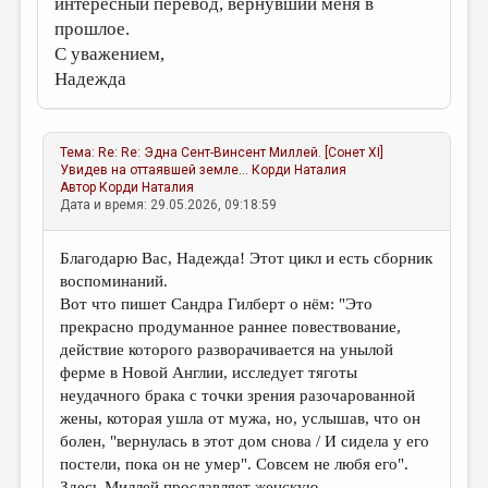
интересный перевод, вернувший меня в
прошлое.
С уважением,
Надежда
Тема:
Re: Re: Эдна Сент-Винсент Миллей. [Сонет XI]
Увидев на оттаявшей земле...
Корди Наталия
Автор
Корди Наталия
Дата и время: 29.05.2026, 09:18:59
Благодарю Вас, Надежда! Этот цикл и есть сборник
воспоминаний.
Вот что пишет Сандра Гилберт о нём: "Это
прекрасно продуманное раннее повествование,
действие которого разворачивается на унылой
ферме в Новой Англии, исследует тяготы
неудачного брака с точки зрения разочарованной
жены, которая ушла от мужа, но, услышав, что он
болен, "вернулась в этот дом снова / И сидела у его
постели, пока он не умер". Совсем не любя его".
Здесь Миллей прославляет женскую