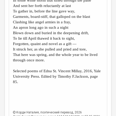
In some white storm that sifted through the pane
МАЛАЯ ПРОЗА
And sent her forth reluctantly at last
ЭССЕИСТИКА
To gather in, before the line gave way,
Garments, board-stiff, that galloped on the blast
ЛИТЕРАТУРОВЕДЕНИЕ
Clashing like angel armies in a fray,
An apron long ago in such a night
КУЛЬТУРОВЕДЕНИЕ
Blown down and buried in the deepening drift,
ПУБЛИЦИСТИКА
To lie till April thawed it back to sight,
Forgotten, quaint and novel as a gift —
РЕЦЕНЗИРОВАНИЕ
It struck her, as she pulled and pried and tore,
That here was spring, and the whole year to be lived
ЦИКЛЫ ПУБЛИКАЦИЙ
through once more.
ТРЕДИАКОВСКИЙ
Selected poems of Edna St. Vincent Millay, 2016, Yale
МЕДИА
University Press. Edited by Timothy F.Jackson, page
85.
ВКОНТАКТЕ
Корди Наталия
, поэтический перевод, 2026