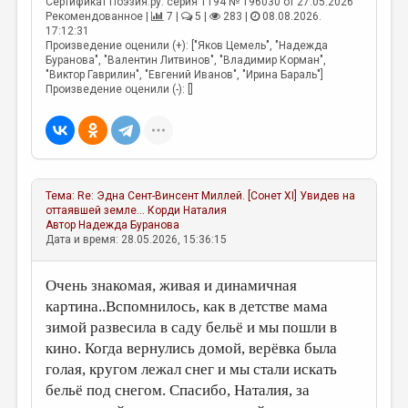
Сертификат Поэзия.ру: серия 1194 № 196030 от 27.05.2026
Рекомендованное |
7 |
5 |
283 |
08.08.2026.
17:12:31
Произведение оценили (+): ["Яков Цемель", "Надежда
Буранова", "Валентин Литвинов", "Владимир Корман",
"Виктор Гаврилин", "Евгений Иванов", "Ирина Бараль"]
Произведение оценили (-): []
Тема:
Re: Эдна Сент-Винсент Миллей. [Сонет XI] Увидев на
оттаявшей земле...
Корди Наталия
Автор
Надежда Буранова
Дата и время: 28.05.2026, 15:36:15
Очень знакомая, живая и динамичная
картина..Вспомнилось, как в детстве мама
зимой развесила в саду бельё и мы пошли в
кино. Когда вернулись домой, верёвка была
голая, кругом лежал снег и мы стали искать
бельё под снегом. Спасибо, Наталия, за