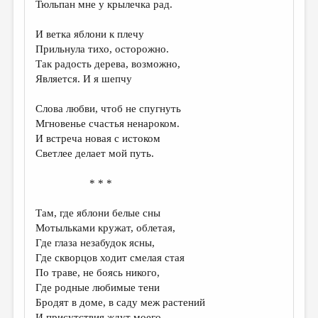
Тюльпан мне у крылечка рад.
ДАЙДЖЕСТ
И ветка яблони к плечу
ПРОИЗВЕДЕНИЯ
Прильнула тихо, осторожно.
Так радость дерева, возможно,
ПЕРЕВОДЫ
Является. И я шепчу
КОНКУРСЫ
Слова любви, чтоб не спугнуть
ДЕТСКАЯ КОМНАТА
Мгновенье счастья ненароком.
И встреча новая с истоком
КНИЖНАЯ ПОЛКА
Светлее делает мой путь.
ОБЗОР ЛИТЕРАТУРЫ
* * *
СТРАНИЦЫ ПАМЯТИ
Там, где яблони белые сны
ОБЪЯВЛЕНИЯ
Мотыльками кружат, облетая,
Где глаза незабудок ясны,
КОЛОНКА РЕДАКТОРА
Где скворцов ходит смелая стая
РЕДКОЛЛЕГИЯ
По траве, не боясь никого,
Где родные любимые тени
ОТ РЕДАКЦИИ
Бродят в доме, в саду меж растений
И присутствия ждут моего,