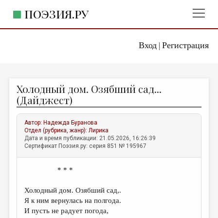
ПОЭЗИЯ.РУ
Вход
Регистрация
ГЛАВНОЕ МЕНЮ
|
ПОЭЗИЯ.РУ
ИЗДАТЕЛЬСТВО
Холодный дом. Озябший сад...
ЖАНРЫ
(Дайджест)
АВТОРЫ
Автор:
Надежда Буранова
КОММЕНТАРИИ
Отдел (рубрика, жанр):
Лирика
Дата и время публикации: 21.05.2026, 16:26:39
ЛИТСАЛОН
Сертификат Поэзия.ру: серия 851 № 195967
НОВОСТИ
* * *
ПРАВИЛА САЙТА
Холодный дом. Озябший сад,.
ОТДЕЛЫ И РУБРИКИ
Я к ним вернулась на полгода.
И пусть не радует погода,
ИЗБРАННОЕ