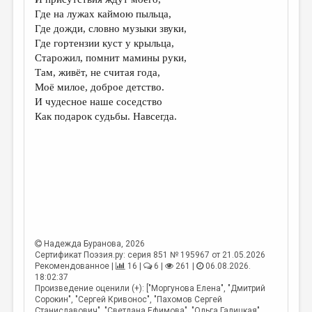
МАЛАЯ ПРОЗА
Где на лужах каймою пыльца,
ЭССЕИСТИКА
Где дожди, словно музыки звуки,
Где гортензии куст у крыльца,
ЛИТЕРАТУРОВЕДЕНИЕ
Старожил, помнит мамины руки,
Там, живёт, не считая года,
КУЛЬТУРОВЕДЕНИЕ
Моё милое, доброе детство.
ПУБЛИЦИСТИКА
И чудесное наше соседство
Как подарок судьбы. Навсегда.
РЕЦЕНЗИРОВАНИЕ
ЦИКЛЫ ПУБЛИКАЦИЙ
ТРЕДИАКОВСКИЙ
МЕДИА
ВКОНТАКТЕ
Надежда Буранова
, 2026
Сертификат Поэзия.ру: серия 851 № 195967 от 21.05.2026
Рекомендованное |
16 |
6 |
261 |
06.08.2026.
18:02:37
Произведение оценили (+): ["Моргунова Елена", "Дмитрий
Сорокин", "Сергей Кривонос", "Пахомов Сергей
Станиславович", "Светлана Ефимова", "Ольга Галицкая",