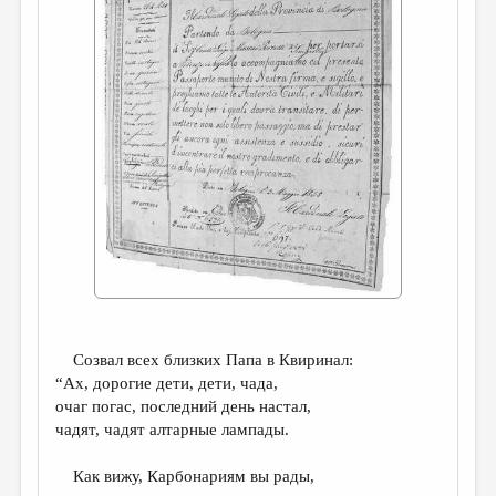
ДАЙДЖЕСТ
ПРОИЗВЕДЕНИЯ
ПЕРЕВОДЫ
КОНКУРСЫ
ДЕТСКАЯ КОМНАТА
КНИЖНАЯ ПОЛКА
ОБЗОР ЛИТЕРАТУРЫ
СТРАНИЦЫ ПАМЯТИ
ОБЪЯВЛЕНИЯ
Созвал всех близких Папа в Квиринал:
“Ах, дорогие дети, дети, чада,
КОЛОНКА РЕДАКТОРА
очаг погас, последний день настал,
РЕДКОЛЛЕГИЯ
чадят, чадят алтарные лампады.
ОТ РЕДАКЦИИ
Как вижу, Карбонариям вы рады,