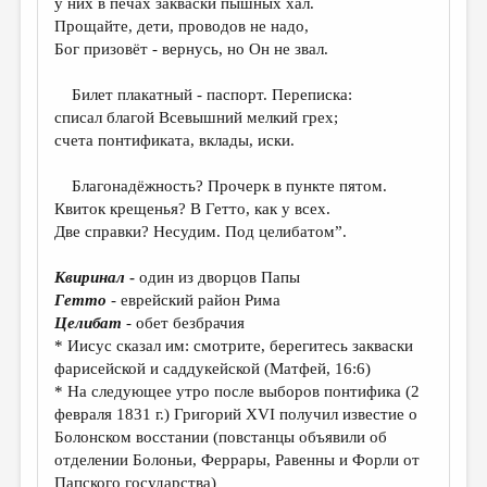
у них в печах закваски пышных хал.
МАЛАЯ ПРОЗА
Прощайте, дети, проводов не надо,
ЭССЕИСТИКА
Бог призовёт - вернусь, но Он не звал.
ЛИТЕРАТУРОВЕДЕНИЕ
Билет плакатный - паспорт. Переписка:
списал благой Всевышний мелкий грех;
КУЛЬТУРОВЕДЕНИЕ
счета понтификата, вклады, иски.
ПУБЛИЦИСТИКА
Благонадёжность? Прочерк в пункте пятом.
РЕЦЕНЗИРОВАНИЕ
Квиток крещенья? В Гетто, как у всех.
Две справки? Несудим. Под целибатом”.
ЦИКЛЫ ПУБЛИКАЦИЙ
ТРЕДИАКОВСКИЙ
Квиринал
-
один из дворцов Папы
Гетто
- еврейский район Рима
МЕДИА
Целибат
- обет безбрачия
* Иисус сказал им: смотрите, берегитесь закваски
ВКОНТАКТЕ
фарисейской и саддукeйской (Матфей, 16:6)
* На следующее утро после выборов понтифика (2
февраля 1831 г.) Григорий XVI получил известие о
Болонском восстании (повстанцы объявили об
отделении Болоньи, Феррары, Равенны и Форли от
Папского государства)