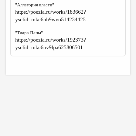
"Аллегория власти"
https://poezia.ru/works/183662?
ysclid=mkc6nh9wvo514234425
"Тиара Папы"
https://poezia.ru/works/192373?
ysclid=mkc6ov9lpa625806501