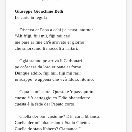
Giuseppe Gioachino Belli
Le carte in regola
Disceva er Papa a cchi jje stava intorno:
“Ah ffijji, fijji mii, fijji mii cari,
me pare ar fine ch'è arrivato er giorno
che smorzamo li moccoli a l'artari.
Ggià stanno pe arrivà li Carbonari
pe ccòscese da loro er pane ar forno.
Dunque addio, fijji mii, fijji mii rari:
io scappo; e appena che vvò Iddio, ritorno.
Cqua le mi' carte. Questo è 'r passaporto:
cuesto è 'r carteggio co Ddio bbenedetto:
cuesta è la fede der Papato corto.
Cuella der bon costume? È in carta bbianca.
Cuella der mi' bbattesimo? Sta in Ghetto.
Cuella de stato libbero? Ciamanca.”