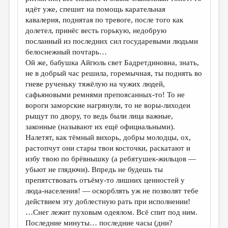
идёт уже, спешит на помощь карательная
кавалерия, поднятая по тревоге, после того как
долетел, принёс весть горькую, недобрую
посланный из последних сил государевыми людьми
белоснежный почтарь…
Ой же, бабушка Айгюль свет Бадретдиновна, знать,
не в добрый час решила, горемычная, ты поднять во
гневе рученьку тяжёлую на чужих людей,
сафьяновыми ремнями препоясанных-то! То не
вороги заморские нагрянули, то не воры-лиходеи
рыщут по двору, то ведь были лица важные,
законные (называют их ещё официальными).
Налетят, как тёмный вихорь, добры молодцы, ох,
растопчут они стары твои косточки, раскатают и
избу твою по брёвнышку (а ребятушек-жильцов —
убьют не глядючи). Впредь не будешь ты
препятствовать отъёму-то лишних ценностей у
люда-населения! — оскорблять уж не позволят тебе
действием эту доблестную рать при исполнении!
…Снег лежит пуховым одеялом. Всё спит под ним.
Последние минуты… последние часы (дни?