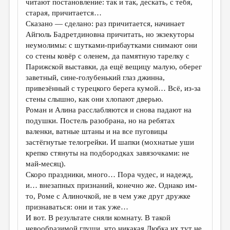
читают постановление: так и так, дескать, с тебя,
старая, причитается…
ДАЙДЖЕСТ
Сказано — сделано: раз причитается, начинает
ПРОИЗВЕДЕНИЯ
Айгюль Бадретдиновна причитать, но экзекуторы
неумолимы: с шутками-прибаутками снимают они
ПЕРЕВОДЫ
со стены ковёр с оленем, да памятную тарелку с
Парижской выставки, да ещё вещицу малую, оберег
КОНКУРСЫ
заветный, сине-голубенький глаз джинна,
ДЕТСКАЯ КОМНАТА
привезённый с турецкого берега кумой… Всё, из-за
стены слышно, как они хлопают дверью.
КНИЖНАЯ ПОЛКА
Роман и Алина расслабляются и снова падают на
подушки. Постель разобрана, но на ребятах
ОБЗОР ЛИТЕРАТУРЫ
валенки, ватные штаны и на все пуговицы
СТРАНИЦЫ ПАМЯТИ
застёгнутые телогрейки. И шапки (мохнатые уши
крепко стянуты на подбородках завязочками: не
ОБЪЯВЛЕНИЯ
май-месяц).
Скоро праздники, много… Пора чудес, и надежд,
КОЛОНКА РЕДАКТОРА
и… внезапных признаний, конечно же. Однако им-
то, Роме с Алиночкой, не в чем уже друг дружке
РЕДКОЛЛЕГИЯ
признаваться: они и так уже…
ОТ РЕДАКЦИИ
И вот. В результате сняли комнату. В такой
невообразимой глуши, что никакая Любка их тут не