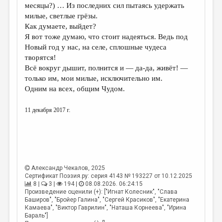
месяцы?) … Из последних сил пытаясь удержать
милые, светлые грёзы.
Как думаете, выйдет?
Я вот тоже думаю, что стоит надеяться. Ведь под
Новый год у нас, на селе, сплошные чудеса
творятся!
Всё вокруг дышит, полнится и — да-да, живёт! —
только им, мои милые, исключительно им.
Одним на всех, общим Чудом.
11 декабря 2017 г.
Александр Чекалов
, 2025
Сертификат Поэзия.ру: серия 4143 № 193227 от 10.12.2025
8 |
3 |
194 |
08.08.2026. 06:24:15
Произведение оценили (+): ["Игнат Колесник", "Слава
Баширов", "Бройер Галина", "Сергей Красиков", "Екатерина
Камаева", "Виктор Гаврилин", "Наташа Корнеева", "Ирина
Бараль"]