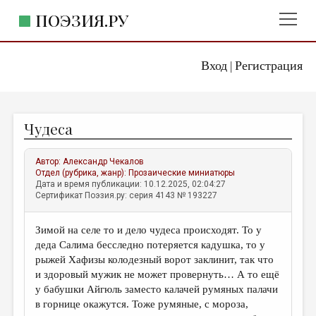
ПОЭЗИЯ.РУ
Вход
Регистрация
ГЛАВНОЕ МЕНЮ
|
ПОЭЗИЯ.РУ
ИЗДАТЕЛЬСТВО
Чудеса
ЖАНРЫ
АВТОРЫ
Автор:
Александр Чекалов
Отдел (рубрика, жанр):
Прозаические миниатюры
КОММЕНТАРИИ
Дата и время публикации: 10.12.2025, 02:04:27
Сертификат Поэзия.ру: серия 4143 № 193227
ЛИТСАЛОН
Зимой на селе то и дело чудеса происходят. То у
НОВОСТИ
деда Салима бесследно потеряется кадушка, то у
ПРАВИЛА САЙТА
рыжей Хафизы колодезный ворот заклинит, так что
и здоровый мужик не может провернуть… А то ещё
у бабушки Айгюль заместо калачей румяных палачи
ОТДЕЛЫ И РУБРИКИ
в горнице окажутся. Тоже румяные, с мороза,
ИЗБРАННОЕ