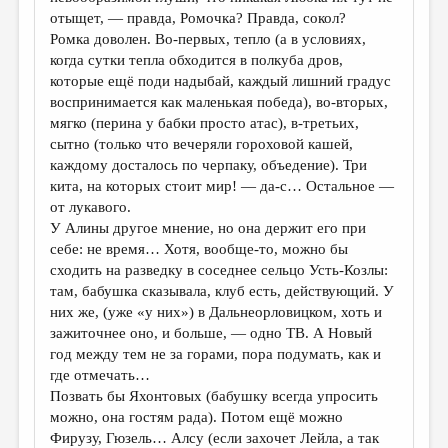
МАЛАЯ ПРОЗА
отыщет, — правда, Ромочка? Правда, сокол?
Ромка доволен. Во-первых, тепло (а в условиях,
ЭССЕИСТИКА
когда сутки тепла обходится в полкуба дров,
ЛИТЕРАТУРОВЕДЕНИЕ
которые ещё поди надыбай, каждый лишний градус
воспринимается как маленькая победа), во-вторых,
КУЛЬТУРОВЕДЕНИЕ
мягко (перина у бабки просто атас), в-третьих,
сытно (только что вечеряли гороховой кашей,
ПУБЛИЦИСТИКА
каждому досталось по черпаку, объедение). Три
РЕЦЕНЗИРОВАНИЕ
кита, на которых стоит мир! — да-с… Остальное —
от лукавого.
ЦИКЛЫ ПУБЛИКАЦИЙ
У Алины другое мнение, но она держит его при
себе: не время… Хотя, вообще-то, можно бы
ТРЕДИАКОВСКИЙ
сходить на разведку в соседнее сельцо Усть-Козлы:
МЕДИА
там, бабушка сказывала, клуб есть, действующий. У
них же, (уже «у них») в Дальнеорловицком, хоть и
ВКОНТАКТЕ
зажиточнее оно, и больше, — одно ТВ. А Новый
год между тем не за горами, пора подумать, как и
где отмечать…
Позвать бы Яхонтовых (бабушку всегда упросить
можно, она гостям рада). Потом ещё можно
Фирузу, Гюзель… Алсу (если захочет Лейла, а так