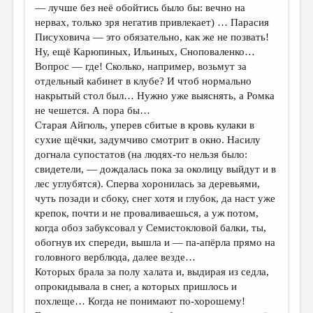
— лучше без неё обойтись было бы: вечно на
нервах, только зря негатив привлекает) … Парасия
Писуховича — это обязательно, как же не позвать!
Ну, ещё Карюпиных, Ильиных, Сноповаленко…
Вопрос — где! Сколько, например, возьмут за
отдельный кабинет в клубе? И чтоб нормально
накрытый стол был… Нужно уже выяснять, а Ромка
не чешется. А пора бы…
Старая Айгюль, уперев сбитые в кровь кулаки в
сухие щёчки, задумчиво смотрит в окно. Насилу
догнала супостатов (на людях-то нельзя было:
свидетели, — дождалась пока за околицу выйдут и в
лес углубятся). Сперва хоронилась за деревьями,
чуть позади и сбоку, снег хотя и глубок, да наст уже
крепок, почти и не проваливаешься, а уж потом,
когда обоз забуксовал у Семистокловой балки, ты,
обогнув их спереди, вышла и — па-апёрла прямо на
головного верблюда, далее везде…
Которых брала за полу халата и, выдирая из седла,
опрокидывала в снег, а которых пришлось и
похлеще… Когда не понимают по-хорошему!