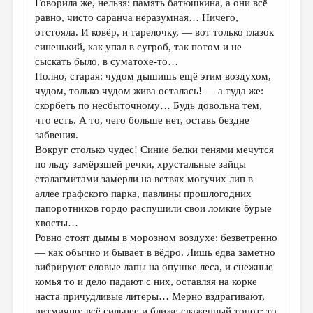
Говорила же, нельзя: память батюшкина, а они всё
равно, чисто саранча неразумная… Ничего,
отстояла. И ковёр, и тарелочку, — вот только глазок
синенький, как упал в сугроб, так потом и не
сыскать было, в суматохе-то…
Полно, старая: чудом дышишь ещё этим воздухом,
чудом, только чудом жива осталась! — а туда же:
скорбеть по несбыточному… Будь довольна тем,
что есть. А то, чего больше нет, оставь бездне
забвения.
Вокруг столько чудес! Синие белки тенями мечутся
по льду замёрзшей речки, хрустальные зайцы
сталагмитами замерли на ветвях могучих лип в
аллее графского парка, павлины прошлогодних
папоротников гордо распушили свои ломкие бурые
хвосты…
Ровно стоят дымы в морозном воздухе: безветренно
— как обычно и бывает в вёдро. Лишь едва заметно
вибрируют еловые лапы на опушке леса, и снежные
комья то и дело падают с них, оставляя на корке
наста причудливые литеры… Мерно вздрагивают,
ритмично; всё сильнее и ближе слаженный топот: то