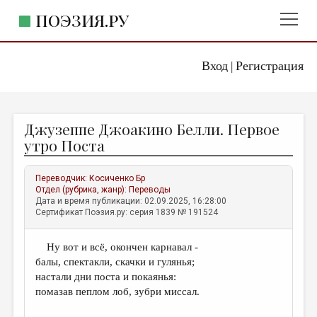
ПОЭЗИЯ.РУ
Вход
Регистрация
ГЛАВНОЕ МЕНЮ
|
ПОЭЗИЯ.РУ
ИЗДАТЕЛЬСТВО
Джузеппе Джоакино Белли. Первое
ЖАНРЫ
утро Поста
АВТОРЫ
Переводчик:
Косиченко Бр
КОММЕНТАРИИ
Отдел (рубрика, жанр):
Переводы
Дата и время публикации: 02.09.2025, 16:28:00
ЛИТСАЛОН
Сертификат Поэзия.ру: серия 1839 № 191524
НОВОСТИ
Ну вот и всё, окончен карнавал -
ПРАВИЛА САЙТА
балы, спектакли, скачки и гулянья;
настали дни поста и покаянья:
ОТДЕЛЫ И РУБРИКИ
помазав пеплом лоб, зубри миссал.
ИЗБРАННОЕ