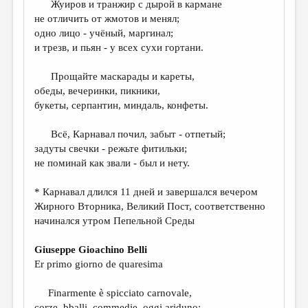
Жуиров и транжир с дырой в кармане
не отличить от жмотов и менял;
ДАЙДЖЕСТ
одно лицо - учёный, маргинал;
ПРОИЗВЕДЕНИЯ
и трезв, и пьян - у всех сухи гортани.
ПЕРЕВОДЫ
Прощайте маскарады и кареты,
обеды, вечеринки, пикники,
КОНКУРСЫ
букеты, серпантин, миндаль, конфеты.
ДЕТСКАЯ КОМНАТА
Всё, Карнавал почил, забыт - отпетый;
КНИЖНАЯ ПОЛКА
задуты свечки - режьте фитильки;
не поминай как звали - был и нету.
ОБЗОР ЛИТЕРАТУРЫ
СТРАНИЦЫ ПАМЯТИ
* Карнавал длился 11 дней и завершался вечером
Жирного Вторника, Великий Пост, соответственно
ОБЪЯВЛЕНИЯ
начинался утром Пепельной Среды
КОЛОНКА РЕДАКТОРА
Giuseppe Gioachino Belli
РЕДКОЛЛЕГИЯ
Er primo giorno de quaresima
ОТ РЕДАКЦИИ
Finarmente è spicciato carnovale,
corze, bballi, commedie, oggi ariduno: