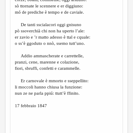
МАЛАЯ ПРОЗА
sò ttornate le scennere e er diggiuno:
ЭССЕИСТИКА
mó de prediche è tempo e de caviale.
ЛИТЕРАТУРОВЕДЕНИЕ
De tanti sscialacori oggi gnisuno
pò ssoverchià chi non ha uperto l’ale:
КУЛЬТУРОВЕДЕНИЕ
er zavio e ’r matto adesso è ttal e cquale:
ПУБЛИЦИСТИКА
o ss’è ggoduto o nnò, ssemo tutt’uno.
РЕЦЕНЗИРОВАНИЕ
Addio ammascherate e carrettelle,
pranzi, cene, marenne e colazione,
ЦИКЛЫ ПУБЛИКАЦИЙ
fiori, sbruffi, confetti e carammelle.
ТРЕДИАКОВСКИЙ
Er carnovale è mmorto e sseppellito:
МЕДИА
li moccoli hanno chiusa la funzione:
nun ze ne parla ppiú: ttutt’è ffinito.
ВКОНТАКТЕ
17 febbraio 1847