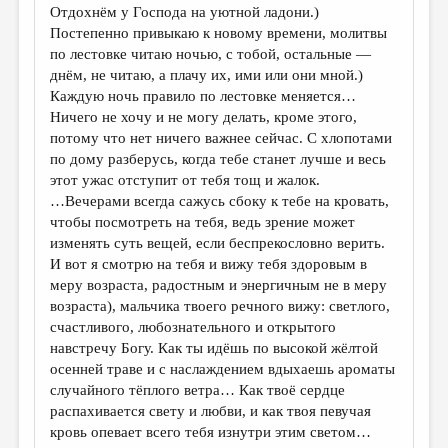
Отдохнём у Господа на уютной ладони.)
Постепенно привыкаю к новому времени, молитвы
по лестовке читаю ночью, с тобой, остальные —
днём, не читаю, а плачу их, ими или они мной.)
Каждую ночь правило по лестовке меняется…
Ничего не хочу и не могу делать, кроме этого,
потому что нет ничего важнее сейчас. С хлопотами
по дому разберусь, когда тебе станет лучше и весь
этот ужас отступит от тебя тощ и жалок.
…Вечерами всегда сажусь сбоку к тебе на кровать,
чтобы посмотреть на тебя, ведь зрение может
изменять суть вещей, если беспрекословно верить.
И вот я смотрю на тебя и вижу тебя здоровым в
меру возраста, радостным и энергичным не в меру
возраста), мальчика твоего речного вижу: светлого,
счастливого, любознательного и открытого
навстречу Богу. Как ты идёшь по высокой жёлтой
осенней траве и с наслаждением вдыхаешь ароматы
случайного тёплого ветра… Как твоё сердце
распахивается свету и любви, и как твоя певучая
кровь опевает всего тебя изнутри этим светом…