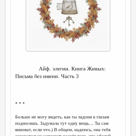
ДАЙДЖЕСТ
ПРОИЗВЕДЕНИЯ
ПЕРЕВОДЫ
КОНКУРСЫ
ДЕТСКАЯ КОМНАТА
КНИЖНАЯ ПОЛКА
Айф. элегии. Книга Живых:
ОБЗОР ЛИТЕРАТУРЫ
Письма без имени. Часть 3
СТРАНИЦЫ ПАМЯТИ
ОБЪЯВЛЕНИЯ
* * *
КОЛОНКА РЕДАКТОРА
РЕДКОЛЛЕГИЯ
Больше не могу видеть, как ты ладони к глазам
подносишь. Задумала тут одну вещь… Ты сам
ОТ РЕДАКЦИИ
виноват, если что.) В общем, надеюсь, она тебя
окончательно успокоит насчёт того, что убогий