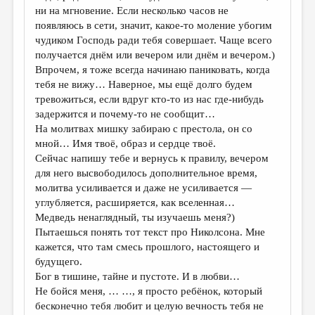
ни на мгновение. Если несколько часов не
появляюсь в сети, значит, какое-то моление убогим
чудиком Господь ради тебя совершает. Чаще всего
получается днём или вечером или днём и вечером.)
Впрочем, я тоже всегда начинаю паниковать, когда
тебя не вижу… Наверное, мы ещё долго будем
тревожиться, если вдруг кто-то из нас где-нибудь
задержится и почему-то не сообщит…
На молитвах мишку забираю с престола, он со
мной… Имя твоё, образ и сердце твоё.
Сейчас напишу тебе и вернусь к правилу, вечером
для него высвободилось дополнительное время,
молитва усиливается и даже не усиливается —
углубляется, расширяется, как вселенная…
Медведь ненаглядный, ты изучаешь меня?)
Пытаешься понять тот текст про Николсона. Мне
кажется, что там смесь прошлого, настоящего и
будущего.
Бог в тишине, тайне и пустоте. И в любви…
Не бойся меня, … …, я просто ребёнок, который
бесконечно тебя любит и целую вечность тебя не