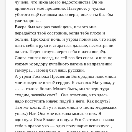
чучело, что из-за моего недостоинства Он не
принимает моё прошение. Наверное, у чудика
убогого ещё слишком мало веры, иначе ты был бы
уже здоров…
Вчера был как раз такой день, или это мне
передаётся твоё состояние, когда тебе плохо и
больно. Проходит ночь, и утром понимаю, что надо
взять себя в руки и стараться дальше, несмотря ни
на что. Перешагнуть через себя и идти вперёд.
Снова снился поезд, на сей раз без снега: я шла по
узкому коридору купейного вагона в направлении
тамбура… Поезд был наш, русский.
А утром Госпожа Пресвятая Богородица напомнила
мне хождение в твоё сердце. Я сказала: Матушка, у
… … голова болит. Может быть, мы теперь туда
сходим, зажжём свет?.. Она ответила, что здесь
надо поступить иначе: подуй в него. Как подуть?
Там же кость. И тут я вспомнила о твоих медвежьих
ушах.) Или Она мне вложила мысль о них. Я
вдохнула Имя Божие и подула Его Светом: сначала
тебе в правое ухо — одно полушарие вспыхнуло ,
затем снова вдохнула и — в левое ухо, и другое