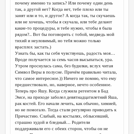
почему именно та запись? Или почему один день
так, а другой нет? Когда нет, тебе плохо или ты
занят или и то, и другое? А когда так, ты скучаешь
или не хочешь, чтобы я скучала, или тебе делают
какие-то процедуры, и тебе нужно, чтобы я была
рядом?.. Вот бы поговорить с тобой, медведь мой
тихий и неуловимый, но тебя можно только
врасплох застать.)
Узнать бы, как ты себя чувствуешь, радость моя…
Вроде получается за семь часов высыпаться, ура.
Утром проснулась сама, без будилки, вслух читая
Символ Веры в полусне. Причём правильно читала,
что самое интересное.)) Ничего не помню, что ему
предшествовало, но, наверное, нечто особенное.
Теперь про Яшу. Когда служила регентом в Бад
Эмсе, на приходе заболел девятнадцатилетний Яша,
рак костей. Его начали лечить, как обычно, химией,
но не помогало. Тогда стали регулярно приводить к
Причастию. Слабый, на костылях, облысевший,
страшно худой и бледный… Родители
поддерживали его с обеих сторон, чтобы он не