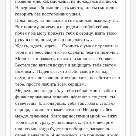
позвони мне, как сможешь, не дожидаясь выписки.
Наверняка в больнице есть место, где ты сможешь
говорить без посторонних ушей.
Пока пишу, ты появился в сети, можно выдохнуть…
Вот почему, почему я не рядом с тобой сейчас,
почему не могу прижать тебя к сердцу, взять твою
руку в свои, погладить и поцеловать…
Ждать, ждать, ждать… Сходить с ума от тревоги за
тебя и от бессилия что-то сделать, чем-то помочь…
Молиться и плакать, плакать и молиться. Уповать.
Бестелесно виться вокруг и защищать тебя светом
Божиим… Надеяться, что Небо смилуется над
нами, и ты позволишь мне приехать, позаботиться о
тебе, просто любить всем сердцем.
Медведь ненаглядный, у тебя сейчас много забот с
финансированием лечения, дёргают в соцсети, ты
отвечаешь, благодаришь. Тебя так любят, столько
народа, как же это замечательно! Не разрывайся
между лечением, благодарностями и мной — вижу
тебя в сети, сразу успокаиваюсь. Потом вечером
или ночью, когда будет посвободнее, заглянешь к
своей медведице. Я нормально, всё понимаю и хочу,