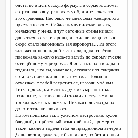
одеты не в ментовскую форму, а в серые костюмы
сотрудников внутренних служб, и мне показалось
это странным. Нас было человек семь женщин, кто
приехал к своим. Сейчас начнут досматривать, —
мелькнуло у меня, и тут бетонные стены начали
двигаться во все стороны, и помещение довольно
скоро стало напоминать зал аэропорта… Из этого
зала женщин по одной вызывали, одна из тёток
провожала каждую куда-то вглубь по серому тускло
освещённому коридору… Я осталась почти одна и
подумала, что ты, наверное, отказался от свидания
со мной, повесила нос и загрустила. Только я
отчаялась с тобой встретиться, назвали моё имя.
Тётка проводила меня в другой сумрачный зал,
поменьше, заставленный столами и стульями на
тонких железных ножках. Никакого досмотра по
дороге туда не случилось.
Потом появился ты: в ужасном настроении, худой,
бледный, сгорбленный, измождённый, примерно
такой, каким я видела тебя на праздничном вечере в
День поэзии, даже одет был так же, но без кожанки.