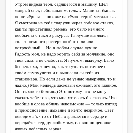
Утром видела тебя, садящегося в машину. Шёл
мокрый снег, небольшая метель… Машина тёмная,
но не чёрная — похоже на тёмно серый металлик…
Я смотрела на тебя снаружи через лобовое стекло,
как ты пристёгивал ремень, это было немного
необычно с такого ракурса. Ты лучше выглядел,
только немного растерянный что ли или
потрясённый… Но в любом случае лучше.
Радость моя, не надо корить себя за молчание, оно
твоя сила, а не слабость. Я пучком, выдержу. Было
бы неплохо, конечно, как-то узнать поточнее о
твоём самочувствии и выписали ли тебя из
стационара. Но если даже не узнаю наверняка, то и
ладно.) Мой медведь ласковый оживает, это главное.
Опять много болтаю.) Это потому что не могу
сказать тебе того, что мне хотелось бы сказать. Что
вообще в слова облечь невозможно — только взгляд
и прикосновение, дыхание и нечто незримое, Свет
невидимый, что от Неба отражается в сердце и
передаётся сердцу любимому, словно по цепочке
живых небесных зеркал…