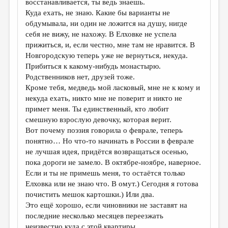
восстанавливается, ты ведь знаешь.
Куда ехать, не знаю. Какие бы варианты не
обдумывала, ни один не ложится на душу, нигде
себя не вижу, не нахожу. В Елховке не успела
прижиться, и, если честно, мне там не нравится. В
Новгородскую теперь уже не вернуться, некуда.
Прибиться к какому-нибудь монастырю.
Родственников нет, друзей тоже.
Кроме тебя, медведь мой ласковый, мне не к кому и
некуда ехать, никто мне не поверит и никто не
примет меня. Ты единственный, кто любит
смешную взрослую девочку, которая верит.
Вот почему поэзия говорила о феврале, теперь
понятно… Но что-то начинать в России в феврале
не лучшая идея, придётся возвращаться осенью,
пока дороги не замело. В октябре-ноябре, наверное.
Если и ты не примешь меня, то остаётся только
Елховка или не знаю что. В омут.) Сегодня я готова
почистить мешок картошки.) Или два.
Это ещё хорошо, если чиновники не заставят на
последние несколько месяцев переезжать
неизвестно куда с этой квартиры…