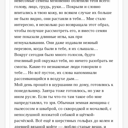
невесомые семена мгновенно облепили тебя всего:
голову, лицо, грудь, руки… Покрыли и словно
впитались в твою кожу, во всяком случае их больше
не было видно, они растаяли в тебя… Мне стало
интересно, я несколько раз возвращала этот образ,
чтобы получше рассмотреть его, и вместо семян
мне показали длинные иглы, как при
иглоукалывании. Они даже издавали нежный
перезвон, когда были в тебе, я их слышала…
Вокруг сегодня было много голосов, будто
пчелиный рой окружал тебя, но ничего разобрать не
смогла. Какие-то незнакомые люди говорили о
тебе… Но всё пустое, их слова напоминали
рассеивающийся в воздухе дым…
Мой день прошёл в шуршании по дому, готовлюсь к
понедельнику. Завтра тоже готовлюсь, но уже в
ином русле. Если ты что-то там такое обо мне
напредставлял, то зря. Обычная земная женщина с
пылесосом и шваброй, со сквородкой и мочалкой, с
непослушной лохматой собакой и щёткой-
расчёской. Всё ещё в шерстяных гольфах до колен и
древней вязаной кофте — люблю старые вещи, и