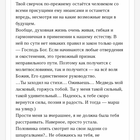
Твой сверчок по-прежнему остаётся человеком со
всеми присущими ему нюансами и останется
впредь, несмотря ни на какие возможные вещи в
будущем.
Вообще, духовная жизнь очень живая, гибкая и
гармоничная в применении к нашему естеству. В
ней по сути нет никаких правил и закон только один
— Господь Бог. Если начинаются любые отвердения
и окостенения, это тревожный признак
неправильного пути. Поэтому как получится с
молитвословиями, так и получится — на всё воля
Божия, Его единственное руководство.
…Ты заходил на стихи… Оживаешь… Медведь мой
ласковый, горжусь тобой. Ты у меня такой сильный,
такой удивительный… Надеюсь, к тебе скоро
вернутся силы, поэзия и радость. И тогда — марш
на улицу.)
Прости меня за вчерашнее, я не должна была тебя
расстраивать. Наверное, просто устала.
Половинка опять смотрит на свои ладони со
шпаргалками?.. Не обижаюсь на тебя, не