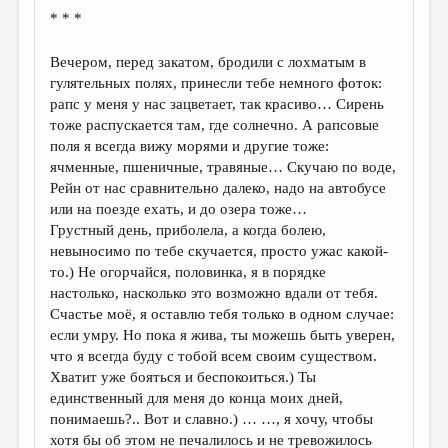
* * *
Вечером, перед закатом, бродили с лохматым в
гулятельных полях, принесли тебе немного фоток:
рапс у меня у нас зацветает, так красиво… Сирень
тоже распускается там, где солнечно. А рапсовые
поля я всегда вижу морями и другие тоже:
ячменные, пшеничные, травяные… Скучаю по воде,
Рейн от нас сравнительно далеко, надо на автобусе
или на поезде ехать, и до озера тоже…
Грустный день, приболела, а когда болею,
невыносимо по тебе скучается, просто ужас какой-
то.) Не огорчайся, половинка, я в порядке
настолько, насколько это возможно вдали от тебя.
Счастье моё, я оставлю тебя только в одном случае:
если умру. Но пока я жива, ты можешь быть уверен,
что я всегда буду с тобой всем своим существом.
Хватит уже бояться и беспокоиться.) Ты
единственный для меня до конца моих дней,
понимаешь?.. Вот и славно.) … …, я хочу, чтобы
хотя бы об этом не печалилось и не тревожилось