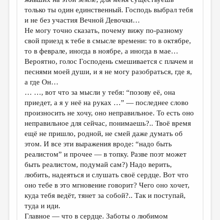
только ты один единственный. Господь выбрал тебя
и не без участия Вечной Девочки…
Не могу точно сказать, почему вижу по-разному
свой приезд к тебе в смысле времени: то в октябре,
то в феврале, иногда в ноябре, а иногда в мае…
Вероятно, голос Господень смешивается с плачем и
песнями моей души, и я не могу разобраться, где я,
а где Он…
… …, вот что за мысли у тебя: “позову её, она
приедет, а я у неё на руках …” — последнее слово
произносить не хочу, оно неправильное. То есть оно
неправильное для сейчас, понимаешь?.. Твоё время
ещё не пришло, родной, не смей даже думать об
этом. И все эти выражения вроде: “надо быть
реалистом” и прочее — в топку. Разве поэт может
быть реалистом, подумай сам?) Надо верить,
любить, надеяться и слушать своё сердце. Вот что
оно тебе в это мгновение говорит? Чего оно хочет,
куда тебя ведёт, тянет за собой?.. Так и поступай,
туда и иди.
Главное — что в сердце. Заботы о любимом