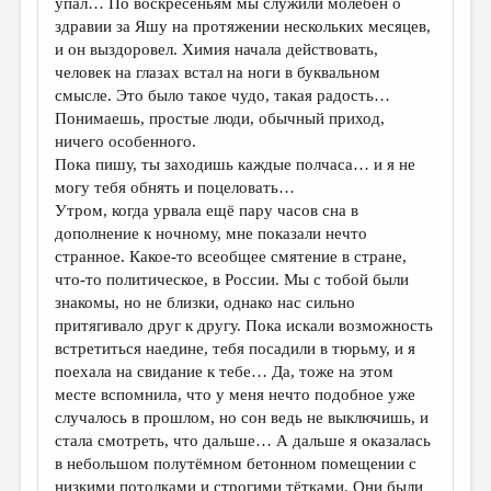
упал… По воскресеньям мы служили молебен о
здравии за Яшу на протяжении нескольких месяцев,
и он выздоровел. Химия начала действовать,
человек на глазах встал на ноги в буквальном
смысле. Это было такое чудо, такая радость…
Понимаешь, простые люди, обычный приход,
ничего особенного.
Пока пишу, ты заходишь каждые полчаса… и я не
могу тебя обнять и поцеловать…
Утром, когда урвала ещё пару часов сна в
дополнение к ночному, мне показали нечто
странное. Какое-то всеобщее смятение в стране,
что-то политическое, в России. Мы с тобой были
знакомы, но не близки, однако нас сильно
притягивало друг к другу. Пока искали возможность
встретиться наедине, тебя посадили в тюрьму, и я
поехала на свидание к тебе… Да, тоже на этом
месте вспомнила, что у меня нечто подобное уже
случалось в прошлом, но сон ведь не выключишь, и
стала смотреть, что дальше… А дальше я оказалась
в небольшом полутёмном бетонном помещении с
низкими потолками и строгими тётками. Они были