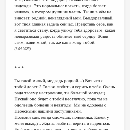
надежды. Это нормально: плакать, когда болеет
человек, в котором души не чаешь. Ты ни в чём не
виноват, родной, ненаглядный мой. Выздоравливай,
вот твоя главная задача сейчас. Представь себе, как
я светиться стану, когда увижу тебя здоровым, какая
невыразимая радость обнимет моё сердце. Живи
этим, живи мной, так же как я живу тобой.
(3.04.2025)
* * *
Ты такой милый, медведь родной…) Вот что с
тобой делать? Только любить и верить в тебя. Очень
рада твоему настроению, ты большой молодец.
Пускай оно будет с тобой неотлучно, пока ты не
одолеешь болезни и невзгоды. Мы не одолеем с
Небесными нашими заступниками.
Позвони сам, когда сможешь, половинка. Какой у
меня выход?.. Ждать, любить, верить и надеяться.
Ещё пару часов не сплю — хочешь, набери меня