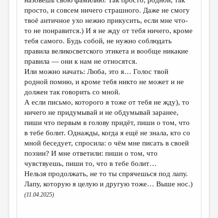
просто, и совсем ничего страшного. Даже не смогу
твоё античное ухо нежно прикусить, если мне что-
то не понравится.) И я не жду от тебя ничего, кроме
тебя самого. Будь собой, не нужно соблюдать
правила великосветского этикета и вообще никакие
правила — они к нам не относятся.
Или можно начать: Люба, это я… Голос твой
родной помню, и кроме тебя никто не может и не
должен так говорить со мной.
А если письмо, которого я тоже от тебя не жду), то
ничего не придумывай и не обдумывай заранее,
пиши что первым в голову придёт, пиши о том, что
в тебе болит. Однажды, когда я ещё не знала, кто со
мной беседует, спросила: о чём мне писать в своей
поэзии? И мне ответили: пиши о том, что
чувствуешь, пиши то, что в тебе болит…
Нельзя продолжать, не то ты спрячешься под лапу.
Лапу, которую я целую и другую тоже… Выше нос.)
(11.04.2025)