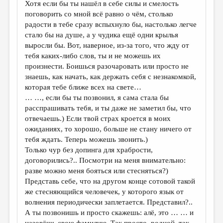
Хотя если бы ты нашёл в себе силы и смелость
поговорить со мной всё равно о чём, столько
радости в тебе сразу вспыхнуло бы, настолько легче
стало бы на душе, а у чудика ещё одни крылья
выросли бы. Вот, наверное, из-за того, что жду от
тебя каких-либо слов, ты и не можешь их
произнести. Боишься разочаровать или просто не
знаешь, как начать, как держать себя с незнакомкой,
которая тебе ближе всех на свете…
… …, если бы ты позвонил, я сама стала бы
расспрашивать тебя, и ты даже не заметил бы, что
отвечаешь.) Если твой страх кроется в моих
ожиданиях, то хорошо, больше не стану ничего от
тебя ждать. Теперь можешь звонить.)
Только чур без допинга для храбрости,
договорились?.. Посмотри на меня внимательно:
разве можно меня бояться или стесняться?)
Представь себе, что на другом конце сотовой такой
же стесняющийся человечек, у которого язык от
волнения периодически заплетается. Представил?..
А ты позвонишь и просто скажешь: алё, это … … и
назовёшь свою фамилию. Так просто, родной, так