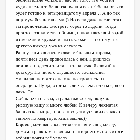
МАЛАЯ ПРОЗА
чудик предан тебе до скончания века. Обещают, что
ЭССЕИСТИКА
будет готово к четырнадцатому апреля… А до тех
пор мучайся догадками.)) Но если даже после этого
ЛИТЕРАТУРОВЕДЕНИЕ
ты продолжишь смотреть через те ладони, тогда
просто позови меня, обними, напои ключевой водой
КУЛЬТУРОВЕДЕНИЕ
из железной кружки и спать уложи, — потому что
ПУБЛИЦИСТИКА
другого выхода уже не осталось.
Рано утром явилась мелкая с больным горлом,
РЕЦЕНЗИРОВАНИЕ
почти весь день провозилась с ней. Пришлось
немного подлечить и загнать на всякий случай к
ЦИКЛЫ ПУБЛИКАЦИЙ
доктору. Но ничего страшного, воспаления
ТРЕДИАКОВСКИЙ
миндалин нет, а то она уже настроилась на
операцию. Ну да, отрезать легче, чем лечиться, ясен
МЕДИА
пень. Эх…
Собак не отставал, страдал животом, получил
ВКОНТАКТЕ
рисовую кашу и много любви. К вечеру лохматая
бандитская морда после прогулки устроил скачки с
тапком по квартире, каша зашла.))
Короче, металась, как отравленная мышь, между
домом, травой, магазином и интернетом, но в итоге
всё или почти всё успела.