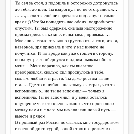
Ты сел за стол, я подошла и осторожно дотронулась
до тебя, до шеи. Ты вздрогнул, но не отстранился…
… …, если ты ещё не спрятался под лапу, то самое
время.)) Чтобы пощадить нас обоих, подробности
опустим. Ты был сдержан, сначала настороженно
присматривался ко мне, испытывал, привыкал…
Мне снова стало отчаянно грустно из-за того, что я,
наверное, зря приехала и что у нас ничего не
получится. И ты вроде как уже отошёл в сторону,
но вдруг резко обернулся и одним рывком обнял
меня… Меня поразило, как ты внезапно
преобразился, сколько сил проснулось в тебе,
сколько любви и страсти. Ты даже ростом выше
стал… Где-то в глубине шевельнулся страх, что ты
вспомнишь о.. но ты не вспомнил — только я
вспомнила. Ты не вспомнил, и у меня осталось
ощущение чего-то очень важного, что произошло
между нами и с чего мы начали наш новый путь —
вместе и рядом.
В прошлый раз Россия показалась мне государством
с военной диктатурой, зоной строгого режима: на