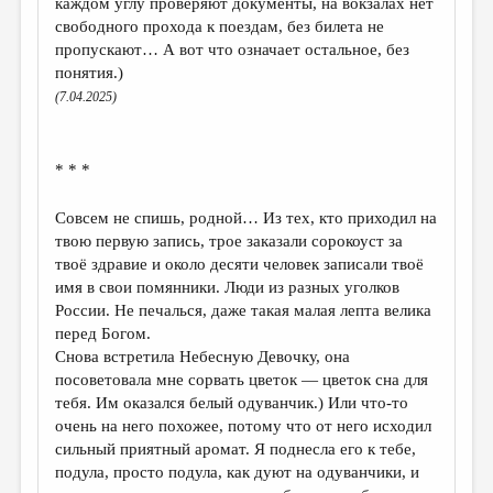
каждом углу проверяют документы, на вокзалах нет
свободного прохода к поездам, без билета не
пропускают… А вот что означает остальное, без
понятия.)
(7.04.2025)
* * *
Совсем не спишь, родной… Из тех, кто приходил на
твою первую запись, трое заказали сорокоуст за
твоё здравие и около десяти человек записали твоё
имя в свои помянники. Люди из разных уголков
России. Не печалься, даже такая малая лепта велика
перед Богом.
Снова встретила Небесную Девочку, она
посоветовала мне сорвать цветок — цветок сна для
тебя. Им оказался белый одуванчик.) Или что-то
очень на него похожее, потому что от него исходил
сильный приятный аромат. Я поднесла его к тебе,
подула, просто подула, как дуют на одуванчики, и