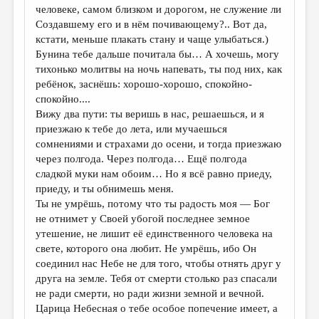
человеке, самом близком и дорогом, не служение ли
Создавшему его и в нём почивающему?.. Вот да,
кстати, меньше плакать стану и чаще улыбаться.)
Бунина тебе дальше почитала бы… А хочешь, могу
тихонько молитвы на ночь напевать, ты под них, как
ребёнок, заснёшь: хорошо-хорошо, спокойно-
спокойно....
Вижу два пути: ты веришь в нас, решаешься, и я
приезжаю к тебе до лета, или мучаешься
сомнениями и страхами до осени, и тогда приезжаю
через полгода. Через полгода… Ещё полгода
сладкой муки нам обоим… Но я всё равно приеду,
приеду, и ты обнимешь меня.
Ты не умрёшь, потому что ты радость моя — Бог
не отнимет у Своей убогой последнее земное
утешение, не лишит её единственного человека на
свете, которого она любит. Не умрёшь, ибо Он
соединил нас Небе не для того, чтобы отнять друг у
друга на земле. Тебя от смерти столько раз спасали
не ради смерти, но ради жизни земной и вечной.
Царица Небесная о тебе особое попечение имеет, а