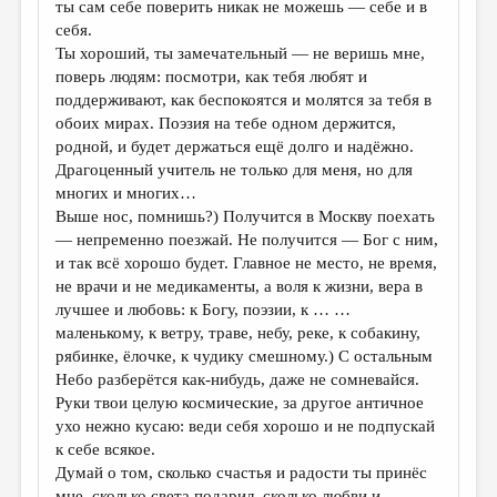
ты сам себе поверить никак не можешь — себе и в
себя.
Ты хороший, ты замечательный — не веришь мне,
поверь людям: посмотри, как тебя любят и
поддерживают, как беспокоятся и молятся за тебя в
обоих мирах. Поэзия на тебе одном держится,
родной, и будет держаться ещё долго и надёжно.
Драгоценный учитель не только для меня, но для
многих и многих…
Выше нос, помнишь?) Получится в Москву поехать
— непременно поезжай. Не получится — Бог с ним,
и так всё хорошо будет. Главное не место, не время,
не врачи и не медикаменты, а воля к жизни, вера в
лучшее и любовь: к Богу, поэзии, к … …
маленькому, к ветру, траве, небу, реке, к собакину,
рябинке, ёлочке, к чудику смешному.) С остальным
Небо разберётся как-нибудь, даже не сомневайся.
Руки твои целую космические, за другое античное
ухо нежно кусаю: веди себя хорошо и не подпускай
к себе всякое.
Думай о том, сколько счастья и радости ты принёс
мне, сколько света подарил, сколько любви и