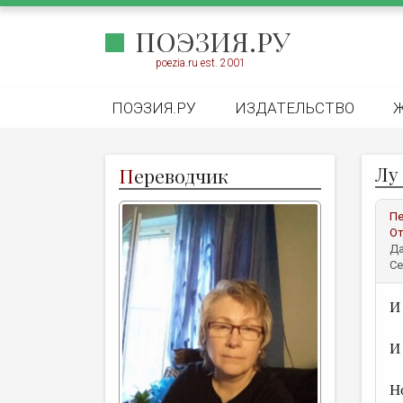
ПОЭЗИЯ.РУ
poezia.ru est. 2001
ПОЭЗИЯ.РУ
ИЗДАТЕЛЬСТВО
Лу
П
ереводчик
Пе
От
Да
Се
И
и
И
д
Н