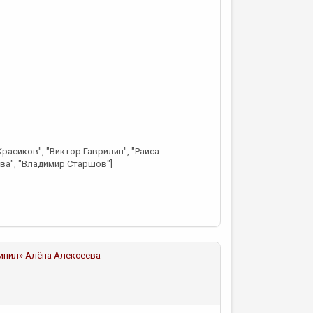
Красиков", "Виктор Гаврилин", "Раиса
ва", "Владимир Старшов"]
чинил»
Алёна Алексеева