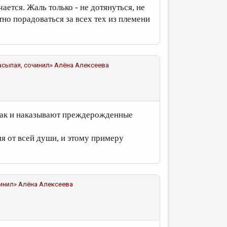
чается. Жаль только - не дотянуться, не
но порадоваться за всех тех из племени
асыпая, сочинил»
Алёна Алексеева
 как и наказывают преждерожденные
мя от всей души, и этому примеру
чинил»
Алёна Алексеева