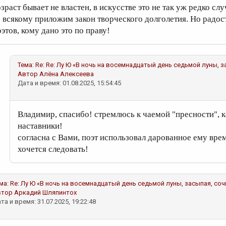
зраст бывает не властен, в искусстве это не так уж редко слу
о всякому приложим закон творческого долголетия. Но радост
оэтов, кому дано это по праву!
Тема:
Re: Re: Лу Ю «В ночь на восемнадцатый день седьмой луны, з
Автор
Алёна Алексеева
Дата и время: 01.08.2025, 15:54:45
Владимир, спасибо! стремлюсь к чаемой "пресности",
наставники!
согласна с Вами, поэт использовал дарованное ему вре
хочется следовать!
ма:
Re: Лу Ю «В ночь на восемнадцатый день седьмой луны, засыпая, со
втор
Аркадий Шляпинтох
та и время: 31.07.2025, 19:22:48