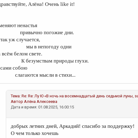
равствуйте, Алёна! Очень like it!
меняют ненастья
ривычно погожие дни.
 так уж случается,
ы в непогоду одни
а всём белом свете.
 безумствам природы глухи.
 сами собою
лагаются мысли в стихи...
Тема:
Re: Re: Лу Ю «В ночь на восемнадцатый день седьмой луны, з
Автор
Алёна Алексеева
Дата и время: 01.08.2025, 16:00:15
добрых летних дней, Аркадий! спасибо за поддержку!
О чем только хочешь