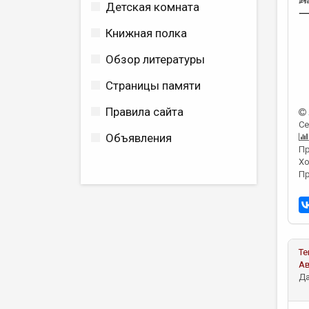
Детская комната
Книжная полка
Обзор литературы
Страницы памяти
Правила сайта
Се
Объявления
Пр
Хо
Пр
Те
А
Да