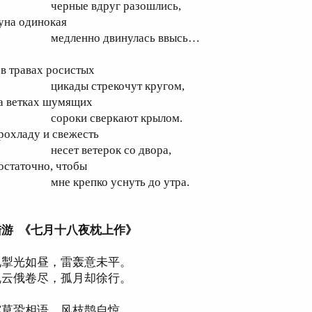
ерные вдруг разошлись,
уна одинокая
едленно двинулась ввысь…
 в травах росистых
икады стрекочут кругом,
а ветках шумящих
ороки сверкают крылом.
рохладу и свежесть
есет ветерок со двора,
остаточно, чтобы
не крепко уснуть до утра.
陆游 《七月十八夜枕上作》
电掣光如昼，雷轰意未平。
乱云俄卷尽，孤月却徐行。
露草蛩相语，风枝鹊自惊。