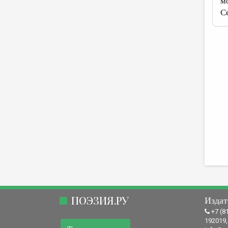
м
С
ПОЭЗИЯ.РУ
Издат
+7 (8
192019,