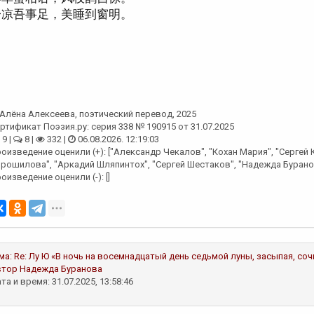
一凉吾事足，美睡到窗明。
Алёна Алексеева
, поэтический перевод, 2025
ртификат Поэзия.ру: серия 338 № 190915 от 31.07.2025
9 |
8 |
332 |
06.08.2026. 12:19:03
оизведение оценили (+): ["Александр Чекалов", "Кохан Мария", "Сергей 
рошилова", "Аркадий Шляпинтох", "Сергей Шестаков", "Надежда Бурано
оизведение оценили (-): []
ма:
Re: Лу Ю «В ночь на восемнадцатый день седьмой луны, засыпая, со
втор
Надежда Буранова
та и время: 31.07.2025, 13:58:46