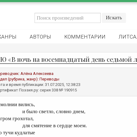
ЖАНРЫ
АВТОРЫ
КОММЕНТАРИИ
ЛИТСА
 Ю «В ночь на восемнадцатый день седьмой л
реводчик:
Алёна Алексеева
дел (рубрика, жанр):
Переводы
та и время публикации: 31.07.2025, 12:38:23
ртификат Поэзия.ру: серия 338 № 190915
 молнии вились,
 было светло, словно днем,
 гром грохотал,
ля смятение в сердце моем.
о тучи кудлатые