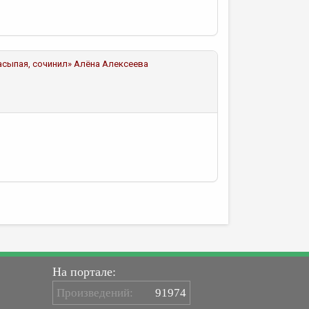
асыпая, сочинил»
Алёна Алексеева
На портале:
Произведений:
91974