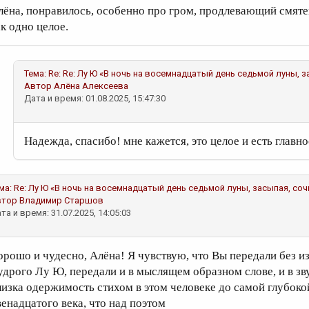
лёна, понравилось, особенно про гром, продлевающий смятен
ак одно целое.
Тема:
Re: Re: Лу Ю «В ночь на восемнадцатый день седьмой луны, з
Автор
Алёна Алексеева
Дата и время: 01.08.2025, 15:47:30
Надежда, спасибо! мне кажется, это целое и есть главно
ма:
Re: Лу Ю «В ночь на восемнадцатый день седьмой луны, засыпая, со
втор
Владимир Старшов
та и время: 31.07.2025, 14:05:03
орошо и чудесно, Алёна! Я чувствую, что Вы передали без и
удрого Лу Ю, передали и в мыслящем образном слове, и в зву
лизка одержимость стихом в этом человеке до самой глубокой
венадцатого века, что над поэтом