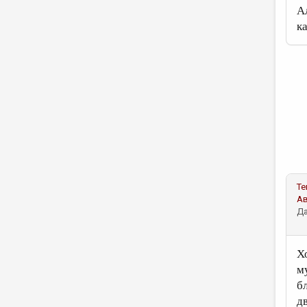
А
к
Те
А
Да
Х
м
б
д