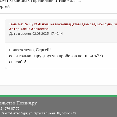
ожет какие знаки препинания? Или - дляя..
ергей
Тема:
Re: Re: Лу Ю «В ночь на восемнадцатый день седьмой луны, з
Автор
Алёна Алексеева
Дата и время: 02.08.2025, 17:40:14
приветствую, Сергей!
если только пару-другую пробелов поставить? :)
спасибо!
ельство Поэзия.ру
12) 679-07-70
 Санкт-Петербург, ул. Хрустальная, 18, офис 412