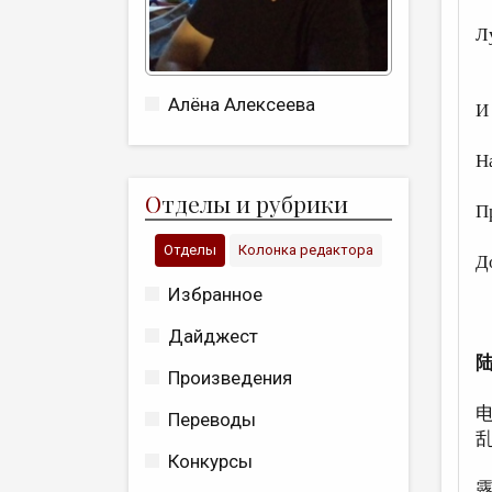
ч
Л
м
Алёна Алексеева
И
ц
Н
с
О
тделы и рубрики
П
н
Отделы
Колонка редактора
Д
м
Избранное
Дайджест
Произведения
Переводы
Конкурсы