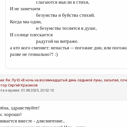
слагаются мысли в стихи,
И не замечаем
безумства и буйства стихий.
Когда мы одни,
и безумства теснятся в душе,
И солнце плескается
радугой на витраже.
а кто кого сменяет: ненастья -- погожие дни, или погожи
разве не гениально?! :)
ма:
Re: Лу Ю «В ночь на восемнадцатый день седьмой луны, засыпая, со
втор
Сергей Красиков
та и время: 01.08.2025, 20:52:10
лёна, здравствуйте!
ч. хорошо!
ливается вместе - длясмятение..