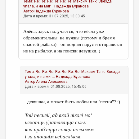
Тема:
Re: Re: Re: Re: Re: Re: Максим Танк. Звезда
упала, и на миг...
Надежда Буранова
Автор
Надежда Буранова
Дата и время: 31.07.2025, 13:03:45
Алёна, здесь получается, что вёсла уже
обременительны, не нужны (потому и бремя
снастей рыбака) - он поднял парус и отправился
не на рыбалку, а на поиски девушки. )
Тема:
Re: Re: Re: Re: Re: Re: Re: Максим Танк. Звезда
упала, и на миг...
Надежда Буранова
Автор
Алёна Алексеева
Дата и время: 01.08.2025, 15:45:06
..девушки, а может быть любви или "песни"? :)
Той песняй, ад якой ніколі мо'
няхопіць ўратавацца сілы:
яна праб'ецца сонца полымем
і за апошнім небасхілам.