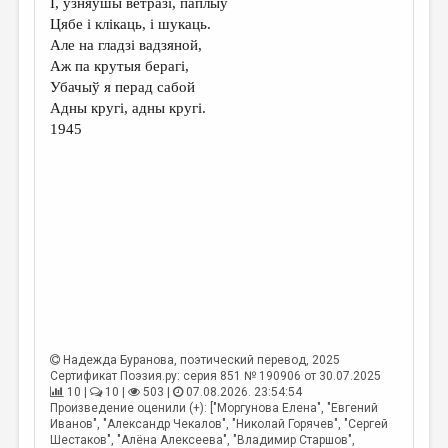
I, ўзняўшы ветразі, паплыў
МАЛАЯ ПРОЗА
Цябе і клікаць, і шукаць.
ЭССЕИСТИКА
Але на гладзі вадзяной,
Аж па крутыя берагі,
ЛИТЕРАТУРОВЕДЕНИЕ
Убачыў я перад сабой
Адны кругі, адны кругі.
КУЛЬТУРОВЕДЕНИЕ
1945
ПУБЛИЦИСТИКА
РЕЦЕНЗИРОВАНИЕ
ЦИКЛЫ ПУБЛИКАЦИЙ
ТРЕДИАКОВСКИЙ
МЕДИА
ВКОНТАКТЕ
Надежда Буранова
, поэтический перевод, 2025
Сертификат Поэзия.ру: серия 851 № 190906 от 30.07.2025
10 |
10 |
503 |
07.08.2026. 23:54:54
Произведение оценили (+): ["Моргунова Елена", "Евгений
Иванов", "Александр Чекалов", "Николай Горячев", "Сергей
Шестаков", "Алёна Алексеева", "Владимир Старшов",