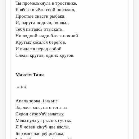
Ты промелькнула в тростнике.
ДАЙДЖЕСТ
Я вёсла в чёлн свой положил,
Простые снасти рыбака,
ПРОИЗВЕДЕНИЯ
И, паруса подняв, поплыл,
Тебя пытаясь отыскать.
ПЕРЕВОДЫ
Но водной глади блеск ночной
КОНКУРСЫ
Крутых касался берегов,
И видел я перед собой
ДЕТСКАЯ КОМНАТА
Следы кругов, одних кругов.
КНИЖНАЯ ПОЛКА
ОБЗОР ЛИТЕРАТУРЫ
Максім Танк
СТРАНИЦЫ ПАМЯТИ
* * *
ОБЪЯВЛЕНИЯ
Апала зорка, і на міг
Здалося мне, што гэта ты
КОЛОНКА РЕДАКТОРА
Сярод сузор'яў залатых
РЕДКОЛЛЕГИЯ
Мільгнула у трыснік густы.
Я ў човен кінуў два вяслы,
ОТ РЕДАКЦИИ
Бярэмя снасцяў рыбака,