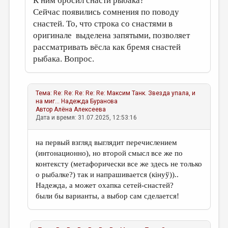
К ним бросил снасти рыбака?
Сейчас появились сомнения по поводу
снастей. То, что строка со снастями в
оригинале выделена запятыми, позволяет
рассматривать вёсла как бремя снастей
рыбака. Вопрос.
Тема:
Re: Re: Re: Re: Re: Максим Танк. Звезда упала, и
на миг...
Надежда Буранова
Автор
Алёна Алексеева
Дата и время: 31.07.2025, 12:53:16
на первый взгляд выглядит перечислением
(интонационно), но второй смысл все же по
контексту (метафорически все же здесь не только
о рыбалке?) так и напрашивается (кінуў))..
Надежда, а может охапка сетей-снастей?
были бы варианты, а выбор сам сделается!