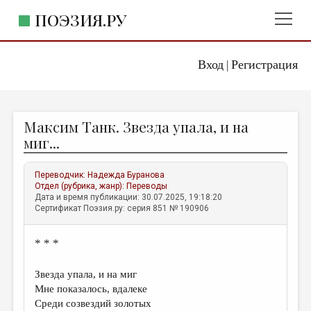
ПОЭЗИЯ.РУ
Вход
Регистрация
ГЛАВНОЕ МЕНЮ
|
ПОЭЗИЯ.РУ
ИЗДАТЕЛЬСТВО
Максим Танк. Звезда упала, и на
ЖАНРЫ
миг...
АВТОРЫ
Переводчик:
Надежда Буранова
КОММЕНТАРИИ
Отдел (рубрика, жанр):
Переводы
Дата и время публикации: 30.07.2025, 19:18:20
ЛИТСАЛОН
Сертификат Поэзия.ру: серия 851 № 190906
НОВОСТИ
* * *
ПРАВИЛА САЙТА
Звезда упала, и на миг
ОТДЕЛЫ И РУБРИКИ
Мне показалось, вдалеке
Среди созвездий золотых
ИЗБРАННОЕ