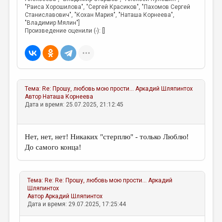
МАЛАЯ ПРОЗА
"Раиса Хорошилова", "Сергей Красиков", "Пахомов Сергей
Станиславович", "Кохан Мария", "Наташа Корнеева",
ЭССЕИСТИКА
"Владимир Мялин"]
Произведение оценили (-): []
ЛИТЕРАТУРОВЕДЕНИЕ
КУЛЬТУРОВЕДЕНИЕ
ПУБЛИЦИСТИКА
РЕЦЕНЗИРОВАНИЕ
Тема:
Re: Прошу, любовь мою прости...
Аркадий Шляпинтох
Автор
Наташа Корнеева
Дата и время: 25.07.2025, 21:12:45
ЦИКЛЫ ПУБЛИКАЦИЙ
ТРЕДИАКОВСКИЙ
Нет, нет, нет! Никаких "стерплю" - только Люблю!
МЕДИА
До самого конца!
ВКОНТАКТЕ
Тема:
Re: Re: Прошу, любовь мою прости...
Аркадий
Шляпинтох
Автор
Аркадий Шляпинтох
Дата и время: 29.07.2025, 17:25:44