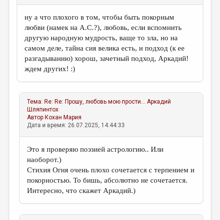
ну а что плохого в том, чтобы быть покорным
любви (намек на А.С.?), любовь, если вспомнить
другую народную мудрость, ваще то зла, но на
самом деле, тайна сия велика есть, и подход (к ее
разгадыванию) хорош, зачетный подход, Аркадий!
ждем других! :)
Тема:
Re: Re: Прошу, любовь мою прости...
Аркадий
Шляпинтох
Автор
Кохан Мария
Дата и время: 26.07.2025, 14:44:33
Это я проверяю поэзией астрологию.. Или
наоборот.)
Стихия Огня очень плохо сочетается с терпением и
покорностью. То бишь, абсолютно не сочетается.
Интересно, что скажет Аркадий.)