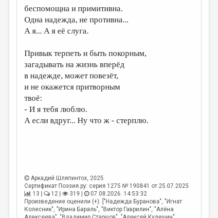
беспомощна и примитивна.
ДАЙДЖЕСТ
Одна надежда, не противна...
А я... А я её слуга.
ПРОИЗВЕДЕНИЯ
ПЕРЕВОДЫ
Привык терпеть и быть покорным,
загадывать на жизнь вперёд
КОНКУРСЫ
в надежде, может повезёт,
ДЕТСКАЯ КОМНАТА
и не окажется притворным
твоё:
КНИЖНАЯ ПОЛКА
- И я тебя люблю.
ОБЗОР ЛИТЕРАТУРЫ
А если вдруг... Ну что ж - стерплю.
СТРАНИЦЫ ПАМЯТИ
ОБЪЯВЛЕНИЯ
КОЛОНКА РЕДАКТОРА
Аркадий Шляпинтох
, 2025
РЕДКОЛЛЕГИЯ
Сертификат Поэзия.ру: серия 1275 № 190841 от 25.07.2025
13 |
12 |
319 |
07.08.2026. 14:53:32
Произведение оценили (+): ["Надежда Буранова", "Игнат
ОТ РЕДАКЦИИ
Колесник", "Ирина Бараль", "Виктор Гаврилин", "Алёна
Алексеева", "Владимир Старшов", "Алексей Кулешин",