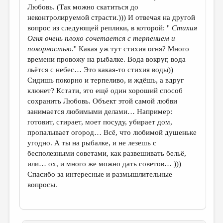
Любовь. (Так можно скатиться до
неконтролируемой страсти.))) И отвечая на другой
вопрос из следующей реплики, в которой: ''
Стихия
Огня очень плохо сочетается с терпением и
покорностью
.'' Какая уж тут стихия огня? Много
времени провожу на рыбалке. Вода вокруг, вода
льётся с небес… Это какая-то стихия воды))
Сидишь покорно и терпеливо, и ждёшь, а вдруг
клюнет? Кстати, это ещё один хороший способ
сохранить Любовь. Объект этой самой любви
занимается любимыми делами… Например:
готовит, стирает, моет посуду, убирает дом,
пропалывает огород… Всё, что любимой душеньке
угодно. А ты на рыбалке, и не лезешь с
бесполезными советами, как развешивать бельё,
или… ох, и много же можно дать советов… )))
Спасибо за интересные и размышлительные
вопросы.