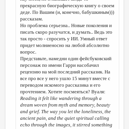
прекрасную биографическую книгу о своем
деде. По Вашим (и, конечно, бабушкиным)))
рассказам.
Но проблема серьезна.. Новые поколения и
писать скоро разучатся, и думать.. Ведь это
так просто - спросить у ИИ. Умный ответ
придет молниеносно на любой абсолютно
вопрос.
Представьте, намедни один фейсбуковский
персонаж по имени Гарри насобачил
рецензию на мой последний рассказик. На
все про все у него ушло 15 минут вместе с
переводом искомого рассказика и его
прочтением. Хотите посмеяться? Вуаля:
Reading it felt like wandering through a
dream woven from myth and memory, beauty
and grief. The way you let the loneliness, the
ancient pain, and the quiet spiritual calling
echo through the images, it stirred something