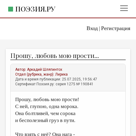
ПОЭЗИЯ.РУ
Вход
Регистрация
ГЛАВНОЕ МЕНЮ
|
ПОЭЗИЯ.РУ
ИЗДАТЕЛЬСТВО
Прошу, любовь мою прости...
ЖАНРЫ
АВТОРЫ
Автор:
Аркадий Шляпинтох
Отдел (рубрика, жанр):
Лирика
КОММЕНТАРИИ
Дата и время публикации: 25.07.2025, 19:56:47
Сертификат Поэзия.ру: серия 1275 № 190841
ЛИТСАЛОН
Прошу, любовь мою прости!
НОВОСТИ
С ней, глупою, одна морока.
ПРАВИЛА САЙТА
Она болтливей, чем сорока
и бесполезный груз в пути.
ОТДЕЛЫ И РУБРИКИ
ИЗБРАННОЕ
Что взять с неё? Она нага -