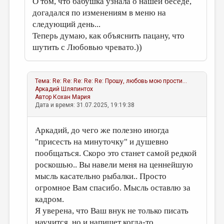
О том, что бабушка узнала о нашей беседе,
догадался по изменениям в меню на
следующий день...
Теперь думаю, как объяснить пацану, что
шутить с Любовью чревато.))
Тема:
Re: Re: Re: Re: Re: Прошу, любовь мою прости...
Аркадий Шляпинтох
Автор
Кохан Мария
Дата и время: 31.07.2025, 19:19:38
Аркадий, до чего же полезно иногда
"присесть на минуточку" и душевно
пообщаться. Скоро это станет самой редкой
роскошью.. Вы навели меня на ценнейшую
мысль касательно рыбалки.. Просто
огромное Вам спасибо. Мысль оставлю за
кадром.
Я уверена, что Ваш внук не только писать
научится, но и напишет когда-то