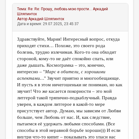
Тема:
Re: Re: Прошу, любовь мою прости...
Аркадий
Шляпинтох
Автор
Аркадий Шляпинтох
Дата и время: 29.07.2025, 23:45:37
Здравствуйте, Мария! Интересный вопрос, откуда
приходят стихи… Похоже, это своего рода
болезнь, трудно излечимая. Кого-то она обходит
стороной, кому-то не даёт спокойно спать, или
даже дышать. Космограмка – это, конечно,
интересно – ''
Марс в обители, с хорошими
аспектами…
'' Звучит приятно и многообещающе.
И пусть я в этом ничегошеньки не понимаю, но как
звучит! Что же касается покорности – это мой
литгерой такой тряпично-подкаблучный. Правда
уверен, в каждом литгерое в какой-то мере
присутствует автор. Думаю, мы зависим от Любви
больше, чем Любовь от нас. И, как следствие,
пытаемся её удержать любыми способами. (Все
способы в этой неравной борьбе хороши))) И если
внутри что-то кипит – показывать это упаси нас