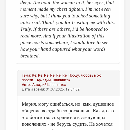
deep. The boat, the woman in it, her eyes, that
moment made my chest tighten. I’m not even
sure why, but I think you touched something
universal. Thank you for trusting me with this.
Truly. If there are others, I’d be honored to
read more. And if your illustration of this
piece exists somewhere, I would love to see
how your hand captured what your words
breathed.
Тема:
Re: Re: Re: Re: Re: Re: Прошу, любовь мою
прости...
Аркадий Шляпинтох
Автор
Аркадий Шляпинтох
Дата и время: 31.07.2025, 19:54:02
Мария, могу ошибаться, но, кмк, душевное
общение всегда было роскошью. Как долго
это богатство сохранится в следующих
поколениях - не берусь судить. Не хочется