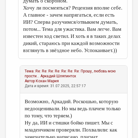
думать о скорбном.
Хочу ли посмеяться? Рецензия вполне себе.
А главное - зачем напрягаться, если есть
ИИ? Сперва разучимся/отвыкнем думать,
потом... Тема для ужастика. Вам легче. Вам
известен ход светил. И хоть я в таких делах
дикий, стараюсь при каждой возможности
взглянуть в звёздное небо. Успокаивает.))
Тема:
Re: Re: Re: Re: Re: Re: Re: Прошу, любовь мою
прости...
Аркадий Шляпинтох
Автор
Кохан Мария
Дата и время: 31.07.2025, 22:57:17
Возможно, Аркадий. Роскошью, которую
недооценивали. Но мы ведь плачем только
по тому, что теряем.)
Ну да, ИИ и стишки бойко пишет. Мы с
младенчиком проверяли. Похвалили: как
замечательно написано, плагиат,