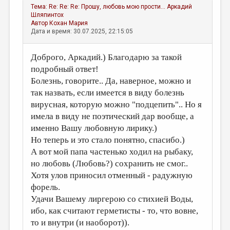
Тема:
Re: Re: Re: Прошу, любовь мою прости...
Аркадий
Шляпинтох
Автор
Кохан Мария
Дата и время: 30.07.2025, 22:15:05
Доброго, Аркадий.) Благодарю за такой
подробный ответ!
Болезнь, говорите.. Да, наверное, можно и
так назвать, если имеется в виду болезнь
вирусная, которую можно "подцепить".. Но я
имела в виду не поэтический дар вообще, а
именно Вашу любовную лирику.)
Но теперь и это стало понятно, спасибо.)
А вот мой папа частенько ходил на рыбаку,
но любовь (Любовь?) сохранить не смог..
Хотя улов приносил отменный - радужную
форель.
Удачи Вашему лиргерою со стихией Воды,
ибо, как считают герметисты - то, что вовне,
то и внутри (и наоборот)).