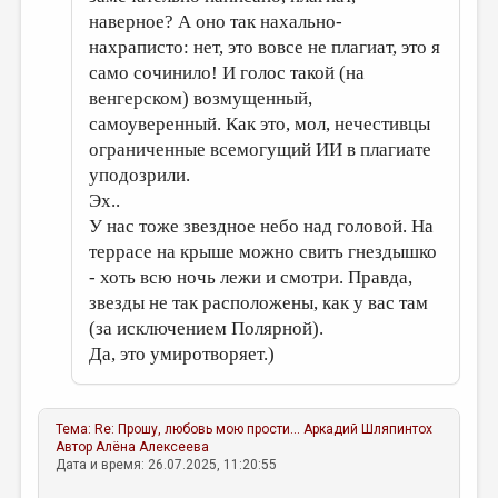
наверное? А оно так нахально-
нахраписто: нет, это вовсе не плагиат, это я
само сочинило! И голос такой (на
венгерском) возмущенный,
самоуверенный. Как это, мол, нечестивцы
ограниченные всемогущий ИИ в плагиате
уподозрили.
Эх..
У нас тоже звездное небо над головой. На
террасе на крыше можно свить гнездышко
- хоть всю ночь лежи и смотри. Правда,
звезды не так расположены, как у вас там
(за исключением Полярной).
Да, это умиротворяет.)
Тема:
Re: Прошу, любовь мою прости...
Аркадий Шляпинтох
Автор
Алёна Алексеева
Дата и время: 26.07.2025, 11:20:55