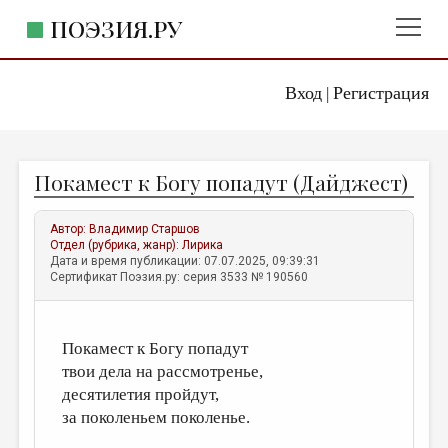
ПОЭЗИЯ.РУ
Вход
Регистрация
ГЛАВНОЕ МЕНЮ
|
ПОЭЗИЯ.РУ
ИЗДАТЕЛЬСТВО
Покамест к Богу попадут (Дайджест)
ЖАНРЫ
АВТОРЫ
Автор:
Владимир Старшов
Отдел (рубрика, жанр):
Лирика
КОММЕНТАРИИ
Дата и время публикации: 07.07.2025, 09:39:31
Сертификат Поэзия.ру: серия 3533 № 190560
ЛИТСАЛОН
НОВОСТИ
Покамест к Богу попадут
ПРАВИЛА САЙТА
твои дела на рассмотренье,
десятилетия пройдут,
ОТДЕЛЫ И РУБРИКИ
за поколеньем поколенье.
ИЗБРАННОЕ