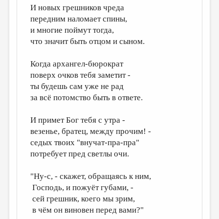
И новых грешников чреда
ДАЙДЖЕСТ
передним наломает спины,
и многие поймут тогда,
ПРОИЗВЕДЕНИЯ
что значит быть отцом и сыном.
ПЕРЕВОДЫ
Когда архангел-бюрократ
КОНКУРСЫ
поверх очков тебя заметит -
ДЕТСКАЯ КОМНАТА
ты будешь сам уже не рад
за всё потомство быть в ответе.
КНИЖНАЯ ПОЛКА
ОБЗОР ЛИТЕРАТУРЫ
И примет Бог тебя с утра -
везенье, братец, между прочим! -
СТРАНИЦЫ ПАМЯТИ
седых твоих "внучат-пра-пра"
ОБЪЯВЛЕНИЯ
потребует пред светлы очи.
КОЛОНКА РЕДАКТОРА
"Ну-с, - скажет, обращаясь к ним,
Господь, и пожуёт губами, -
РЕДКОЛЛЕГИЯ
сей грешник, коего мы зрим,
ОТ РЕДАКЦИИ
в чём он виновен перед вами?"