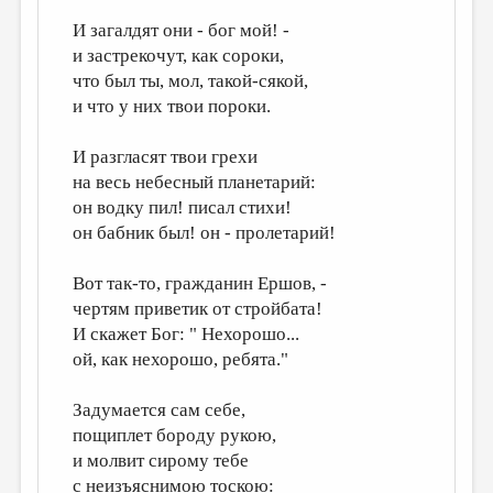
МАЛАЯ ПРОЗА
И загалдят они - бог мой! -
ЭССЕИСТИКА
и застрекочут, как сороки,
что был ты, мол, такой-сякой,
ЛИТЕРАТУРОВЕДЕНИЕ
и что у них твои пороки.
КУЛЬТУРОВЕДЕНИЕ
И разгласят твои грехи
ПУБЛИЦИСТИКА
на весь небесный планетарий:
РЕЦЕНЗИРОВАНИЕ
он водку пил! писал стихи!
он бабник был! он - пролетарий!
ЦИКЛЫ ПУБЛИКАЦИЙ
ТРЕДИАКОВСКИЙ
Вот так-то, гражданин Ершов, -
чертям приветик от стройбата!
МЕДИА
И скажет Бог: " Нехорошо...
ВКОНТАКТЕ
ой, как нехорошо, ребята."
Задумается сам себе,
пощиплет бороду рукою,
и молвит сирому тебе
с неизъяснимою тоскою: