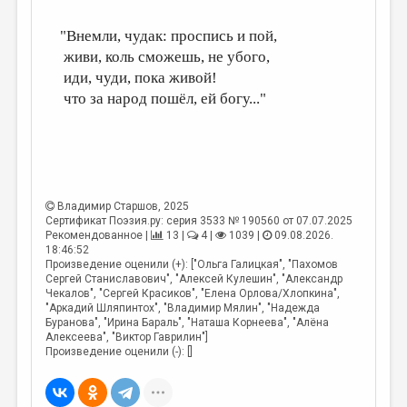
"Внемли, чудак: проспись и пой,
живи, коль сможешь, не убого,
иди, чуди, пока живой!
что за народ пошёл, ей богу..."
Владимир Старшов
, 2025
Сертификат Поэзия.ру: серия 3533 № 190560 от 07.07.2025
Рекомендованное |
13 |
4 |
1039 |
09.08.2026.
18:46:52
Произведение оценили (+): ["Ольга Галицкая", "Пахомов
Сергей Станиславович", "Алексей Кулешин", "Александр
Чекалов", "Сергей Красиков", "Елена Орлова/Хлопкина",
"Аркадий Шляпинтох", "Владимир Мялин", "Надежда
Буранова", "Ирина Бараль", "Наташа Корнеева", "Алёна
Алексеева", "Виктор Гаврилин"]
Произведение оценили (-): []