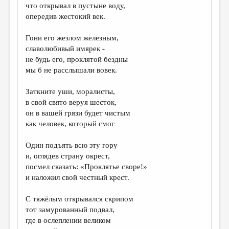
что открывал в пустыне воду,
опередив жестокий век.
Гони его жезлом железным,
славолюбивый имярек -
не будь его, проклятой бездны
мы б не расслышали вовек.
Заткните уши, моралисты,
в свой свято веруя шесток,
он в вашей грязи будет чистым
как человек, который смог
Один подъять всю эту гору
и, оглядев страну окрест,
посмел сказать: «Проклятье своре!»
и наложил свой честный крест.
С тяжёлым открывался скрипом
тот замурованный подвал,
где в ослеплении великом