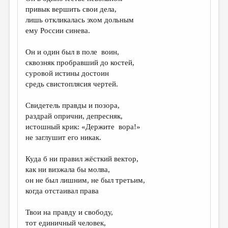
МАЛАЯ ПРОЗА
привык вершить свои дела,
лишь откликалась эхом дольным
ЭССЕИСТИКА
ему России синева.
ЛИТЕРАТУРОВЕДЕНИЕ
Он и один был в поле воин,
КУЛЬТУРОВЕДЕНИЕ
сквозняк пробравший до костей,
суровой истины достоин
ПУБЛИЦИСТИКА
средь свистоплясия чертей.
РЕЦЕНЗИРОВАНИЕ
Свидетель правды и позора,
ЦИКЛЫ ПУБЛИКАЦИЙ
раздрай опрични, депресняк,
истошный крик: «Держите вора!»
ТРЕДИАКОВСКИЙ
не заглушит его никак.
МЕДИА
Куда б ни правил жёсткий вектор,
ВКОНТАКТЕ
как ни визжала бы молва,
он не был лишним, не был третьим,
когда отстаивал права
Твои на правду и свободу,
тот единичный человек,