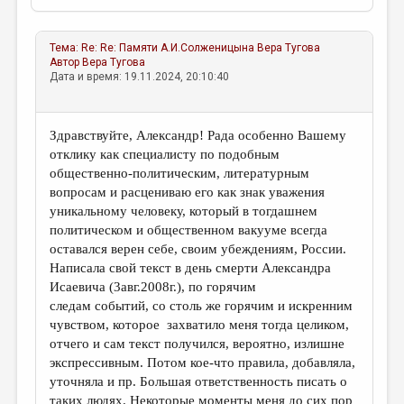
Тема:
Re: Re: Памяти А.И.Солженицына
Вера Тугова
Автор
Вера Тугова
Дата и время: 19.11.2024, 20:10:40
Здравствуйте, Александр! Рада особенно Вашему
отклику как специалисту по подобным
общественно-политическим, литературным
вопросам и расцениваю его как знак уважения
уникальному человеку, который в тогдашнем
политическом и общественном вакууме всегда
оставался верен себе, своим убеждениям, России.
Написала свой текст в день смерти Александра
Исаевича (3авг.2008г.), по горячим
следам событий, со столь же горячим и искренним
чувством, которое захватило меня тогда целиком,
отчего и сам текст получился, вероятно, излишне
экспрессивным. Потом кое-что правила, добавляла,
уточняла и пр. Большая ответственность писать о
таких людях. Некоторые моменты меня до сих пор