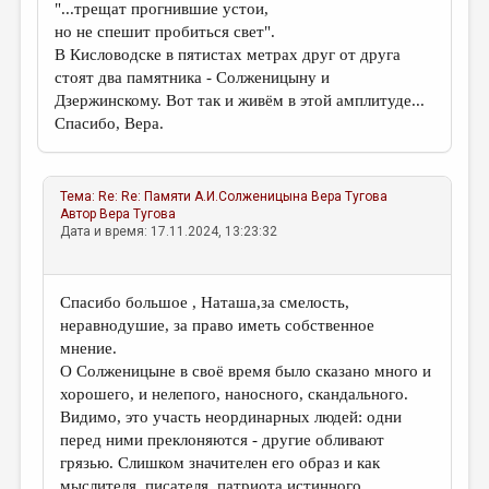
"...трещат прогнившие устои,
но не спешит пробиться свет".
В Кисловодске в пятистах метрах друг от друга
стоят два памятника - Солженицыну и
Дзержинскому. Вот так и живём в этой амплитуде...
Спасибо, Вера.
Тема:
Re: Re: Памяти А.И.Солженицына
Вера Тугова
Автор
Вера Тугова
Дата и время: 17.11.2024, 13:23:32
Спасибо большое , Наташа,за смелость,
неравнодушие, за право иметь собственное
мнение.
О Солженицыне в своё время было сказано много и
хорошего, и нелепого, наносного, скандального.
Видимо, это участь неординарных людей: одни
перед ними преклоняются - другие обливают
грязью. Слишком значителен его образ и как
мыслителя, писателя, патриота истинного.