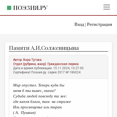
ПОЭЗИЯ.РУ
Вход
Регистрация
ГЛАВНОЕ МЕНЮ
|
ПОЭЗИЯ.РУ
ИЗДАТЕЛЬСТВО
Памяти А.И.Солженицына
ЖАНРЫ
АВТОРЫ
Автор:
Вера Тугова
Отдел (рубрика, жанр):
Гражданская лирика
КОММЕНТАРИИ
Дата и время публикации: 15.11.2024, 10:27:00
Сертификат Поэзия.ру: серия 2017 № 186024
ЛИТСАЛОН
Мир опустел. Теперь куда бы
НОВОСТИ
меня б ты вынес, океан?
ПРАВИЛА САЙТА
Судьба людей повсюду та же:
где капля блага, там на страже
Иль просвещенье иль тиран.
ОТДЕЛЫ И РУБРИКИ
( А. Пушкин)
ИЗБРАННОЕ