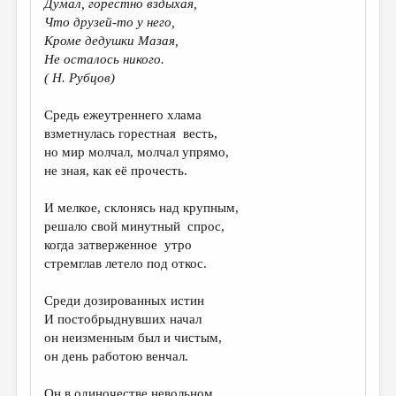
Думал, горестно вздыхая,
Что друзей-то у него,
ДАЙДЖЕСТ
Кроме дедушки Мазая,
ПРОИЗВЕДЕНИЯ
Не осталось никого.
( Н. Рубцов)
ПЕРЕВОДЫ
Средь ежеутреннего хлама
КОНКУРСЫ
взметнулась горестная весть,
ДЕТСКАЯ КОМНАТА
но мир молчал, молчал упрямо,
не зная, как её прочесть.
КНИЖНАЯ ПОЛКА
И мелкое, склонясь над крупным,
ОБЗОР ЛИТЕРАТУРЫ
решало свой минутный спрос,
СТРАНИЦЫ ПАМЯТИ
когда затверженное утро
стремглав летело под откос.
ОБЪЯВЛЕНИЯ
Среди дозированных истин
КОЛОНКА РЕДАКТОРА
И постобрыднувших начал
он неизменным был и чистым,
РЕДКОЛЛЕГИЯ
он день работою венчал.
ОТ РЕДАКЦИИ
Он в одиночестве невольном