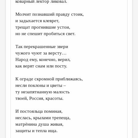
коварный лектор ликовал.
Молчит познавший правду стоик,
и задыхается клеврет,
трещат прогнившие устои,
но не спешит пробиться свет.
Так перекрашенные звери
чужого чуют за версту…
Народ ему, конечно, верил,
как верят снам или посту.
К ограде скромной приближаясь,
несли поклоны и цветы –
ту незапятнанную малость
твоей, Россия, красоты.
И постояльца поминая,
неслась, крылами трепеща,
матрёнина душа живая,
защиты и тепла ища.