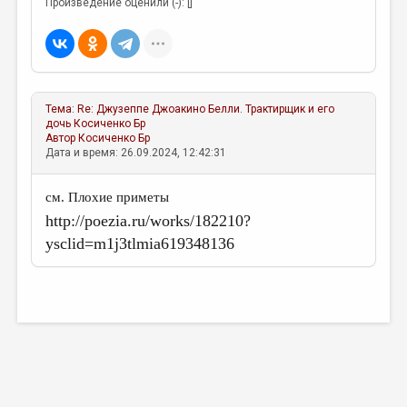
Произведение оценили (-): []
Тема:
Re: Джузеппе Джоакино Белли. Трактирщик и его
дочь
Косиченко Бр
Автор
Косиченко Бр
Дата и время: 26.09.2024, 12:42:31
см. Плохие приметы
http://poezia.ru/works/182210?
ysclid=m1j3tlmia619348136