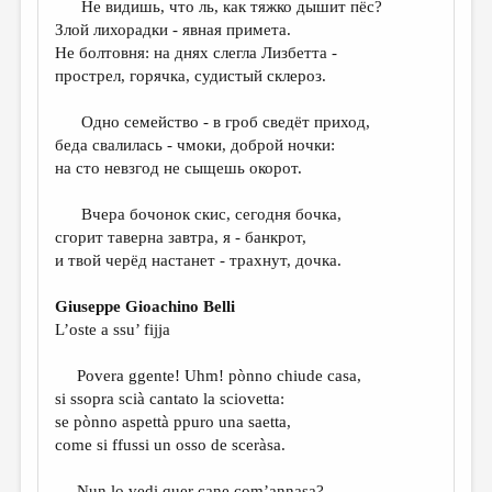
Не видишь, что ль, как тяжко дышит пёс?
Злой лихорадки - явная примета.
ДАЙДЖЕСТ
Не болтовня: на днях слегла Лизбетта -
ПРОИЗВЕДЕНИЯ
прострел, горячка, судистый склероз.
ПЕРЕВОДЫ
Одно семейство - в гроб сведёт приход,
беда свалилась - чмоки, доброй ночки:
КОНКУРСЫ
на сто невзгод не сыщешь окорот.
ДЕТСКАЯ КОМНАТА
Вчера бочонок скис, сегодня бочка,
КНИЖНАЯ ПОЛКА
сгорит таверна завтра, я - банкрот,
и твой черёд настанет - трахнут, дочка.
ОБЗОР ЛИТЕРАТУРЫ
СТРАНИЦЫ ПАМЯТИ
Giuseppe Gioachino Belli
L’oste a ssu’ fijja
ОБЪЯВЛЕНИЯ
Povera ggente! Uhm! pònno chiude casa,
КОЛОНКА РЕДАКТОРА
si ssopra scià cantato la sciovetta:
РЕДКОЛЛЕГИЯ
se pònno aspettà ppuro una saetta,
come si ffussi un osso de sceràsa.
ОТ РЕДАКЦИИ
Nun lo vedi quer cane com’annasa?