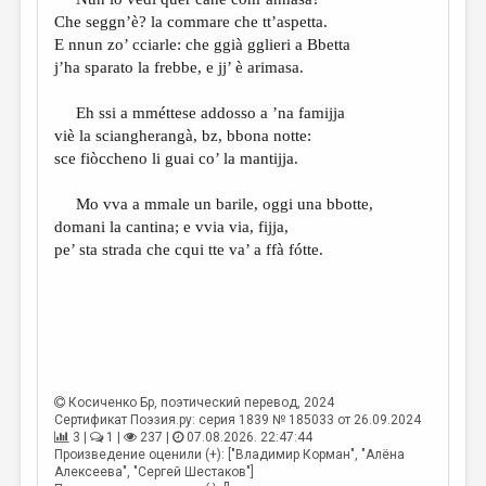
МАЛАЯ ПРОЗА
Che seggn’è? la commare che tt’aspetta.
ЭССЕИСТИКА
E nnun zo’ cciarle: che ggià gglieri a Bbetta
j’ha sparato la frebbe, e jj’ è arimasa.
ЛИТЕРАТУРОВЕДЕНИЕ
Eh ssi a mméttese addosso a ’na famijja
КУЛЬТУРОВЕДЕНИЕ
viè la sciangherangà, bz, bbona notte:
ПУБЛИЦИСТИКА
sce fiòccheno li guai co’ la mantijja.
РЕЦЕНЗИРОВАНИЕ
Mo vva a mmale un barile, oggi una bbotte,
domani la cantina; e vvia via, fijja,
ЦИКЛЫ ПУБЛИКАЦИЙ
pe’ sta strada che cqui tte va’ a ffà fótte.
ТРЕДИАКОВСКИЙ
МЕДИА
ВКОНТАКТЕ
Косиченко Бр
, поэтический перевод, 2024
Сертификат Поэзия.ру: серия 1839 № 185033 от 26.09.2024
3 |
1 |
237 |
07.08.2026. 22:47:44
Произведение оценили (+): ["Владимир Корман", "Алёна
Алексеева", "Сергей Шестаков"]