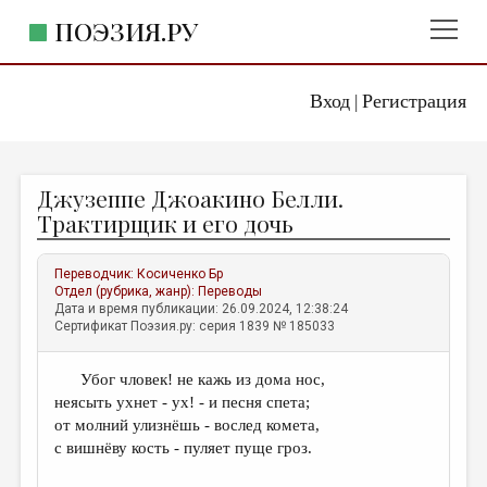
ПОЭЗИЯ.РУ
Вход
Регистрация
ГЛАВНОЕ МЕНЮ
|
ПОЭЗИЯ.РУ
ИЗДАТЕЛЬСТВО
Джузеппе Джоакино Белли.
ЖАНРЫ
Трактирщик и его дочь
АВТОРЫ
Переводчик:
Косиченко Бр
КОММЕНТАРИИ
Отдел (рубрика, жанр):
Переводы
Дата и время публикации: 26.09.2024, 12:38:24
ЛИТСАЛОН
Сертификат Поэзия.ру: серия 1839 № 185033
НОВОСТИ
Убог чловек! не кажь из дома нос,
ПРАВИЛА САЙТА
неясыть ухнет - ух! - и песня спета;
от молний улизнёшь - вослед комета,
ОТДЕЛЫ И РУБРИКИ
с вишнёву кость - пуляет пуще гроз.
ИЗБРАННОЕ