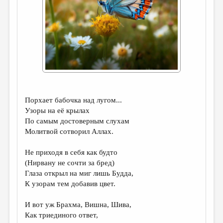
ДАЙДЖЕСТ
ПРОИЗВЕДЕНИЯ
ПЕРЕВОДЫ
КОНКУРСЫ
ДЕТСКАЯ КОМНАТА
Порхает бабочка над лугом...
КНИЖНАЯ ПОЛКА
Узоры на её крылах
ОБЗОР ЛИТЕРАТУРЫ
По самым достоверным слухам
Молитвой сотворил Аллах.
СТРАНИЦЫ ПАМЯТИ
Не приходя в себя как будто
ОБЪЯВЛЕНИЯ
(Нирвану не сочти за бред)
Глаза открыл на миг лишь Будда,
КОЛОНКА РЕДАКТОРА
К узорам тем добавив цвет.
РЕДКОЛЛЕГИЯ
И вот уж Брахма, Вишна, Шива,
ОТ РЕДАКЦИИ
Как триединого ответ,