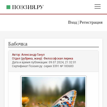
ПОЭЗИЯ.РУ
Вход
Регистрация
ГЛАВНОЕ МЕНЮ
|
ПОЭЗИЯ.РУ
ИЗДАТЕЛЬСТВО
Бабочка
ЖАНРЫ
АВТОРЫ
Автор:
Александр Ганул
Отдел (рубрика, жанр):
Философская лирика
КОММЕНТАРИИ
Дата и время публикации: 09.07.2024, 21:32:01
Сертификат Поэзия.ру: серия 3391 № 183683
ЛИТСАЛОН
НОВОСТИ
ПРАВИЛА САЙТА
ОТДЕЛЫ И РУБРИКИ
ИЗБРАННОЕ