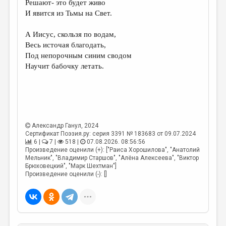
Решают- это будет живо
МАЛАЯ ПРОЗА
И явится из Тьмы на Свет.
ЭССЕИСТИКА
А Иисус, скользя по водам,
ЛИТЕРАТУРОВЕДЕНИЕ
Весь источая благодать,
Под непорочным синим сводом
КУЛЬТУРОВЕДЕНИЕ
Научит бабочку летать.
ПУБЛИЦИСТИКА
РЕЦЕНЗИРОВАНИЕ
ЦИКЛЫ ПУБЛИКАЦИЙ
Александр Ганул
, 2024
ТРЕДИАКОВСКИЙ
Сертификат Поэзия.ру: серия 3391 № 183683 от 09.07.2024
6 |
7 |
518 |
07.08.2026. 08:56:56
МЕДИА
Произведение оценили (+): ["Раиса Хорошилова", "Анатолий
Мельник", "Владимир Старшов", "Алёна Алексеева", "Виктор
ВКОНТАКТЕ
Брюховецкий", "Марк Шехтман"]
Произведение оценили (-): []