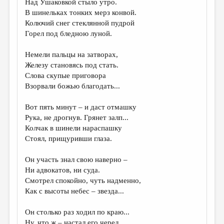
Над Ушаковкой стыло утро.
В шинельках тонких мерз конвой.
ДАЙДЖЕСТ
Колючий снег стеклянной пудрой
ПРОИЗВЕДЕНИЯ
Горел под бледною луной.
ПЕРЕВОДЫ
Немели пальцы на затворах,
Железу становясь под стать.
КОНКУРСЫ
Слова скупые приговора
ДЕТСКАЯ КОМНАТА
Взорвали божью благодать...
КНИЖНАЯ ПОЛКА
Вот пять минут – и даст отмашку
Рука, не дрогнув. Грянет залп...
ОБЗОР ЛИТЕРАТУРЫ
Колчак в шинели нараспашку
СТРАНИЦЫ ПАМЯТИ
Стоял, прищуривши глаза.
ОБЪЯВЛЕНИЯ
Он участь знал свою наверно –
Ни адвокатов, ни суда.
КОЛОНКА РЕДАКТОРА
Смотрел спокойно, чуть надменно,
Как с высоты небес – звезда...
РЕДКОЛЛЕГИЯ
ОТ РЕДАКЦИИ
Он столько раз ходил по краю...
Ну, что ж – настал его черед.