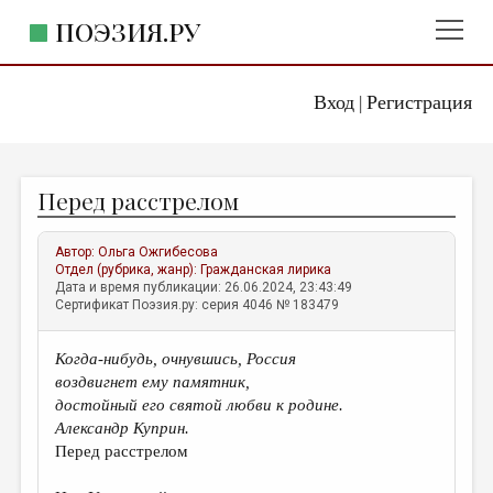
ПОЭЗИЯ.РУ
Вход
Регистрация
ГЛАВНОЕ МЕНЮ
|
ПОЭЗИЯ.РУ
ИЗДАТЕЛЬСТВО
Перед расстрелом
ЖАНРЫ
АВТОРЫ
Автор:
Ольга Ожгибесова
Отдел (рубрика, жанр):
Гражданская лирика
КОММЕНТАРИИ
Дата и время публикации: 26.06.2024, 23:43:49
Сертификат Поэзия.ру: серия 4046 № 183479
ЛИТСАЛОН
Когда-нибудь, очнувшись, Россия
НОВОСТИ
воздвигнет ему памятник,
ПРАВИЛА САЙТА
достойный его святой любви к родине.
Александр Куприн.
Перед расстрелом
ОТДЕЛЫ И РУБРИКИ
ИЗБРАННОЕ