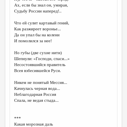
МАЛАЯ ПРОЗА
Ах, если бы знал он, умирая,
Судьбу России наперед!..
ЭССЕИСТИКА
ЛИТЕРАТУРОВЕДЕНИЕ
Что ей сулит картавый гений,
Как разжиреет воронье...
КУЛЬТУРОВЕДЕНИЕ
Да он упал бы на колени
И помолился за нее!
ПУБЛИЦИСТИКА
РЕЦЕНЗИРОВАНИЕ
Но губы (две сухие нити)
Шепнули: «Господи, спаси...»
ЦИКЛЫ ПУБЛИКАЦИЙ
Несостоявшийся правитель
Всея взбесившейся Руси.
ТРЕДИАКОВСКИЙ
МЕДИА
Никем не понятый Мессия...
Качнулась черная вода...
ВКОНТАКТЕ
Неблагодарная Россия
Спала, не ведая стыда...
***
Какая морозная даль