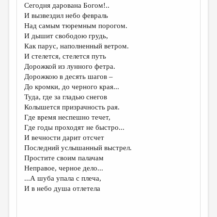
Сегодня дарована Богом!..
И вызвездил небо февраль
Над самым тюремным порогом.
И дышит свободою грудь,
Как парус, наполненный ветром.
И стелется, стелется путь
Дорожкой из лунного фетра.
Дорожкою в десять шагов –
До кромки, до черного края...
Туда, где за гладью снегов
Колышется призрачность рая.
Где время неспешно течет,
Где годы проходят не быстро...
И вечности дарит отсчет
Последний услышанный выстрел.
Простите своим палачам
Неправое, черное дело...
...А шуба упала с плеча,
И в небо душа отлетела