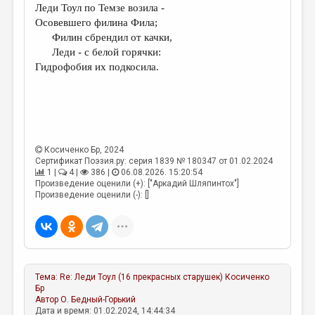
МАЛАЯ ПРОЗА
Леди Тоул по Темзе возила -
Осовевшего филина Фила;
ЭССЕИСТИКА
Филин сбрендил от качки,
Леди - с белой горячки:
ЛИТЕРАТУРОВЕДЕНИЕ
Гидрофобия их подкосила.
КУЛЬТУРОВЕДЕНИЕ
ПУБЛИЦИСТИКА
РЕЦЕНЗИРОВАНИЕ
Косиченко Бр
, 2024
ЦИКЛЫ ПУБЛИКАЦИЙ
Сертификат Поэзия.ру: серия 1839 № 180347 от 01.02.2024
1 |
4 |
386 |
06.08.2026. 15:20:54
ТРЕДИАКОВСКИЙ
Произведение оценили (+): ["Аркадий Шляпинтох"]
Произведение оценили (-): []
МЕДИА
ВКОНТАКТЕ
Тема:
Re: Леди Тоул (16 прекрасных старушек)
Косиченко
Бр
Автор
О. Бедный-Горький
Дата и время: 01.02.2024, 14:44:34