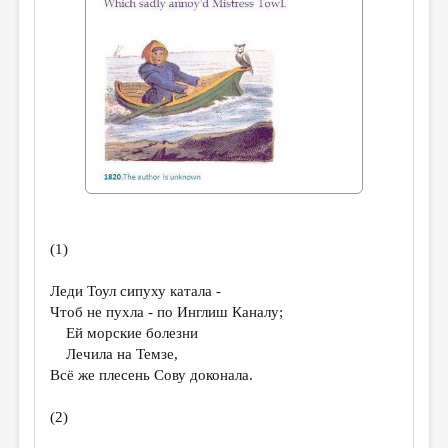
ДАЙДЖЕСТ
ПРОИЗВЕДЕНИЯ
ПЕРЕВОДЫ
КОНКУРСЫ
ДЕТСКАЯ КОМНАТА
КНИЖНАЯ ПОЛКА
ОБЗОР ЛИТЕРАТУРЫ
(1)
СТРАНИЦЫ ПАМЯТИ
Леди Тоул cипуху катала -
ОБЪЯВЛЕНИЯ
Чтоб не пухла - по Инглиш Каналу;
Ей морские болезни
Лечила на Темзе,
КОЛОНКА РЕДАКТОРА
Всё же плесень Сову доконала.
РЕДКОЛЛЕГИЯ
(2)
ОТ РЕДАКЦИИ