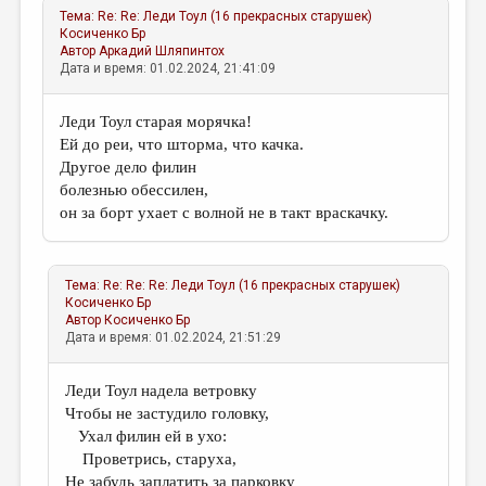
Тема:
Re: Re: Леди Тоул (16 прекрасных старушек)
Косиченко Бр
Автор
Аркадий Шляпинтох
Дата и время: 01.02.2024, 21:41:09
Леди Тоул старая морячка!
Ей до реи, что шторма, что качка.
Другое дело филин
болезнью обессилен,
он за борт ухает с волной не в такт враскачку.
Тема:
Re: Re: Re: Леди Тоул (16 прекрасных старушек)
Косиченко Бр
Автор
Косиченко Бр
Дата и время: 01.02.2024, 21:51:29
Леди Тоул надела ветровку
Чтобы не застудило головку,
Ухал филин ей в ухо:
Проветрись, старуха,
Не забудь заплатить за парковку