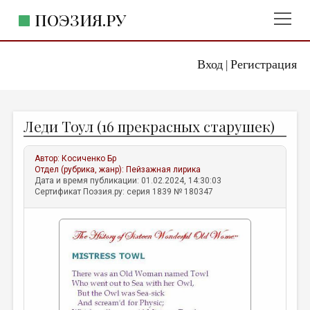
ПОЭЗИЯ.РУ
Вход
Регистрация
ГЛАВНОЕ МЕНЮ
|
ПОЭЗИЯ.РУ
ИЗДАТЕЛЬСТВО
Леди Тоул (16 прекрасных старушек)
ЖАНРЫ
АВТОРЫ
Автор:
Косиченко Бр
Отдел (рубрика, жанр):
Пейзажная лирика
КОММЕНТАРИИ
Дата и время публикации: 01.02.2024, 14:30:03
Сертификат Поэзия.ру: серия 1839 № 180347
ЛИТСАЛОН
НОВОСТИ
ПРАВИЛА САЙТА
ОТДЕЛЫ И РУБРИКИ
ИЗБРАННОЕ