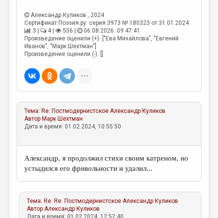
МАЛАЯ ПРОЗА
Александр Куликов
, 2024
ЭССЕИСТИКА
Сертификат Поэзия.ру: серия 3973 № 180323 от 31.01.2024
3 |
4 |
556 |
06.08.2026. 09:47:41
ЛИТЕРАТУРОВЕДЕНИЕ
Произведение оценили (+): ["Ева Михайлова", "Евгений
Иванов", "Марк Шехтман"]
КУЛЬТУРОВЕДЕНИЕ
Произведение оценили (-): []
ПУБЛИЦИСТИКА
РЕЦЕНЗИРОВАНИЕ
ЦИКЛЫ ПУБЛИКАЦИЙ
Тема:
Re: Постмодернистское
Александр Куликов
Автор
Марк Шехтман
ТРЕДИАКОВСКИЙ
Дата и время: 01.02.2024, 10:55:50
МЕДИА
ВКОНТАКТЕ
Александр, я продолжил стихи своим катреном, но
устыдился его фривольности и удалил...
Тема:
Re: Re: Постмодернистское
Александр Куликов
Автор
Александр Куликов
Дата и время: 01.02.2024, 12:52:40