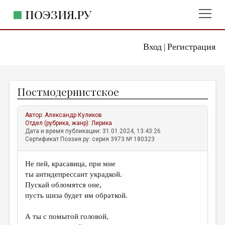
ПОЭЗИЯ.РУ
Вход
Регистрация
ГЛАВНОЕ МЕНЮ
|
ПОЭЗИЯ.РУ
ИЗДАТЕЛЬСТВО
Постмодернистское
ЖАНРЫ
АВТОРЫ
Автор:
Александр Куликов
Отдел (рубрика, жанр):
Лирика
КОММЕНТАРИИ
Дата и время публикации: 31.01.2024, 13:43:26
Сертификат Поэзия.ру: серия 3973 № 180323
ЛИТСАЛОН
Не пей, красавица, при мне
НОВОСТИ
ты антидепрессант украдкой.
ПРАВИЛА САЙТА
Пускай обломятся оне,
пусть шиза будет им обраткой.
ОТДЕЛЫ И РУБРИКИ
А ты с помытой головой,
ИЗБРАННОЕ