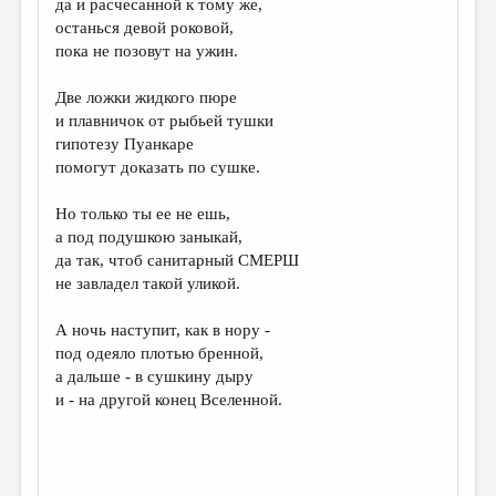
да и расчесанной к тому же,
останься девой роковой,
ДАЙДЖЕСТ
пока не позовут на ужин.
ПРОИЗВЕДЕНИЯ
Две ложки жидкого пюре
ПЕРЕВОДЫ
и плавничок от рыбьей тушки
гипотезу Пуанкаре
КОНКУРСЫ
помогут доказать по сушке.
ДЕТСКАЯ КОМНАТА
Но только ты ее не ешь,
КНИЖНАЯ ПОЛКА
а под подушкою заныкай,
да так, чтоб санитарный СМЕРШ
ОБЗОР ЛИТЕРАТУРЫ
не завладел такой уликой.
СТРАНИЦЫ ПАМЯТИ
А ночь наступит, как в нору -
ОБЪЯВЛЕНИЯ
под одеяло плотью бренной,
а дальше - в сушкину дыру
КОЛОНКА РЕДАКТОРА
и - на другой конец Вселенной.
РЕДКОЛЛЕГИЯ
ОТ РЕДАКЦИИ