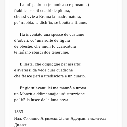
La mi’ padrona (e mmica sce prosume)
frabbica scerti cuadri de pittura,
che ssi vviè a Rroma la madre-natura,
pe’ rrabbia, te dich’io, se bbutta a ffiume.
Ha inventato una spesce de custume
d’arberi, co’ una sorte de figura
de bbestie, che nnun fo ccaricatura
te farìano sbascì dde tenerume.
È llesta, che ddipiggne per assarto;
e averessi da vede cuer cuadrone
che ffesce jjeri a ttredisciora e un cuarto.
Er giorn’avanti lei me mannò a ttrova
un Monzù a ddimannajje un’istruzzione
pe’ ffà la lusce de la luna nova.
1833
Илл. Филиппо Агрикола. Эллен Аддерли, виконтесса
Диллон