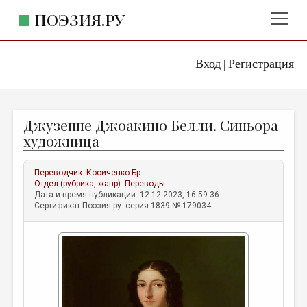
ПОЭЗИЯ.РУ
Вход
Регистрация
ГЛАВНОЕ МЕНЮ
|
ПОЭЗИЯ.РУ
ИЗДАТЕЛЬСТВО
Джузеппе Джоакино Белли. Синьора
ЖАНРЫ
художница
АВТОРЫ
Переводчик:
Косиченко Бр
КОММЕНТАРИИ
Отдел (рубрика, жанр):
Переводы
Дата и время публикации: 12.12.2023, 16:59:36
ЛИТСАЛОН
Сертификат Поэзия.ру: серия 1839 № 179034
НОВОСТИ
ПРАВИЛА САЙТА
ОТДЕЛЫ И РУБРИКИ
ИЗБРАННОЕ