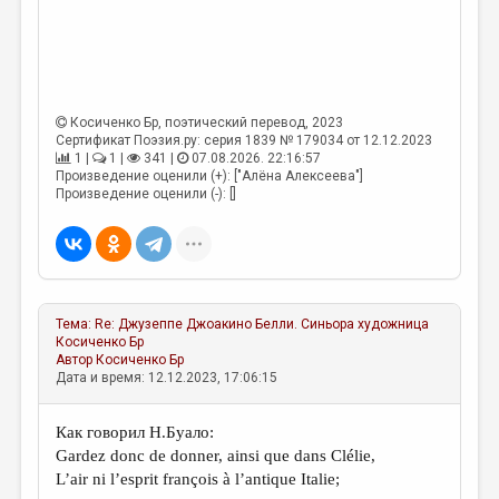
Косиченко Бр
, поэтический перевод, 2023
Сертификат Поэзия.ру: серия 1839 № 179034 от 12.12.2023
1 |
1 |
341 |
07.08.2026. 22:16:57
Произведение оценили (+): ["Алёна Алексеева"]
Произведение оценили (-): []
Тема:
Re: Джузеппе Джоакино Белли. Синьора художница
Косиченко Бр
Автор
Косиченко Бр
Дата и время: 12.12.2023, 17:06:15
Как говорил Н.Буало:
Gardez donc de donner, ainsi que dans
Clélie
,
L’air ni l’esprit françois à l’antique Italie;