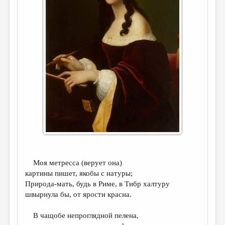
ДАЙДЖЕСТ
ПРОИЗВЕДЕНИЯ
ПЕРЕВОДЫ
КОНКУРСЫ
ДЕТСКАЯ КОМНАТА
КНИЖНАЯ ПОЛКА
ОБЗОР ЛИТЕРАТУРЫ
СТРАНИЦЫ ПАМЯТИ
ОБЪЯВЛЕНИЯ
Моя метресса (верует она)
картины пишет, якобы с натуры;
КОЛОНКА РЕДАКТОРА
Природа-мать, будь в Риме, в Тибр халтуру
РЕДКОЛЛЕГИЯ
швырнула бы, от ярости красна.
ОТ РЕДАКЦИИ
В чащобе непроглядной пелена,