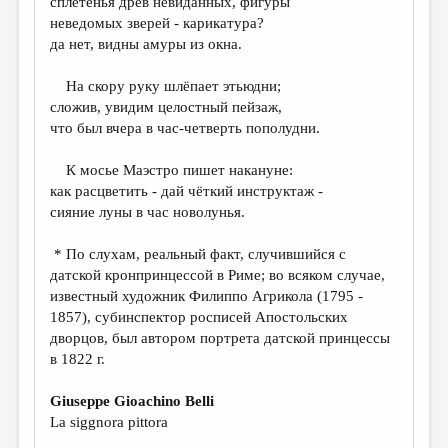
сплетенья древ невиданных, фигуры
МАЛАЯ ПРОЗА
неведомых зверей - карикатура?
ЭССЕИСТИКА
да нет, видны амуры из окна.
ЛИТЕРАТУРОВЕДЕНИЕ
На скору руку шлёпает этьюдни;
сложив, увидим целостный пейзаж,
КУЛЬТУРОВЕДЕНИЕ
что был вчера в час-четверть пополудни.
ПУБЛИЦИСТИКА
К мосье Маэстро пишет накануне:
РЕЦЕНЗИРОВАНИЕ
как расцветить - дай чёткий инструктаж -
сияние луны в час новолунья.
ЦИКЛЫ ПУБЛИКАЦИЙ
ТРЕДИАКОВСКИЙ
* По слухам, реальный факт, случившийся с
датской кронпринцессой в Риме; во всяком случае,
МЕДИА
известный художник Филиппо Агрикола (1795 -
1857), субинспектор росписей Апостольских
ВКОНТАКТЕ
дворцов, был автором портрета датской принцессы
в 1822 г.
Giuseppe Gioachino Belli
La siggnora pittora