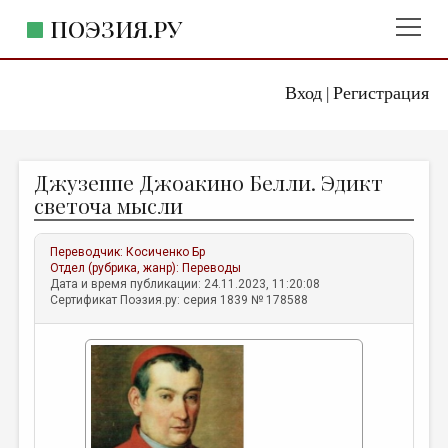
ПОЭЗИЯ.РУ
Вход
Регистрация
ГЛАВНОЕ МЕНЮ
|
ПОЭЗИЯ.РУ
ИЗДАТЕЛЬСТВО
Джузеппе Джоакино Белли. Эдикт
ЖАНРЫ
светоча мысли
АВТОРЫ
Переводчик:
Косиченко Бр
КОММЕНТАРИИ
Отдел (рубрика, жанр):
Переводы
Дата и время публикации: 24.11.2023, 11:20:08
ЛИТСАЛОН
Сертификат Поэзия.ру: серия 1839 № 178588
НОВОСТИ
ПРАВИЛА САЙТА
ОТДЕЛЫ И РУБРИКИ
ИЗБРАННОЕ