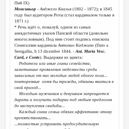
Пий IX)
Монсиньор
- Анджело Квалья
(1802 - 1872); в 1845
году был аудитором Роты (стал кардиналом только в
1871 г.)
* Речь идёт о, пожалуй, одном из самых
анекдотичных указов Папской области (довольно
многословным). Под ним стоит подпись епископа
Сенигаллии кардинала
Антонио Каджано
(Dato a
Senigallia, li 13 dicembre 1844. -
Ant
.
Maria Vesc.
Card
,
e
Conte
).
Выдержки из эдикта
:
Родители или иные
главы
семейства,
заметившие
проявления
любезности
среди
зависимых от них молодых людей обоего пола
...
повторенны
e
хотя бы трижды, обязаны явиться
в
свой приход.
..
Молодым мужчинам и девушкам запрещается
дарить и получать подарки под любым предлогом
до наступления свадьбы.
..
Каждый глава семьи обязан эффективно
этому
препятствовать
...
...
полностью устранить предосудительную