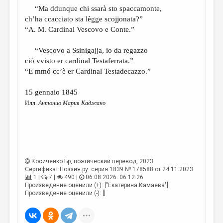
“Ma ddunque chi ssarà sto spaccamonte,
ch’ha ccacciato sta lègge scojjonata?”
“A. M. Cardinal Vescovo e Conte.”
“Vescovo a Ssinigajja, io da regazzo
ciò vvisto er cardinal Testaferrata.”
“E mmó cc’è er Cardinal Testadecazzo.”
15 gennaio 1845
Илл.
Антонио Мария Каджано
Косиченко Бр
, поэтический перевод, 2023
Сертификат Поэзия.ру: серия 1839 № 178588 от 24.11.2023
1 |
7 |
490 |
06.08.2026. 06:12:26
Произведение оценили (+): ["Екатерина Камаева"]
Произведение оценили (-): []