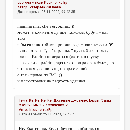
светоча мысли
Косиченко Бр
Автор
Екатерина Камаева
Дата и время: 25.11.2023, 09:42:35
mamma mia, che vergognia...))
может, в комменте лучше
...аналог, буду...
- вот
так?
я бы ещё по той же причине в фамилии вместо "ё"
использовала *, и "кардинал" пусть бы осталcя,
или с il Padrino поиграться (их так в шутку
называли - i padrini, здесь тоже игра слов будет, но
это, как я уже поняла, и характерно)
а так - прямо по Belli ))
и иллюстрация на редкость удачная)
Тема:
Re: Re: Re: Re: Джузеппе Джоакино Белли. Эдикт
светоча мысли
Косиченко Бр
Автор
Косиченко Бр
Дата и время: 25.11.2023, 09:47:45
Не, Екатерина, Белли без точек обходился: