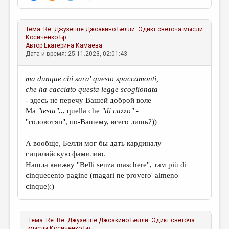
Тема:
Re: Джузеппе Джоакино Белли. Эдикт светоча мысли
Косиченко Бр
Автор
Екатерина Камаева
Дата и время: 25.11.2023, 02:01:43
ma dunque chi sara' questo spaccamonti,
che ha cacciato questa legge scoglionata
- здесь не перечу Вашей доброй воле
Ma
"testa"...
quella che
"di cazzo"
-
"головотяп", по-Вашему, всего лишь?))
А вообще, Белли мог бы дать кардиналу
сицилийскую фамилию.
Нашла книжку "Belli senza maschere", там più di
cinquecento pagine (magari ne provero' almeno
cinque):)
Тема:
Re: Re: Джузеппе Джоакино Белли. Эдикт светоча
мысли
Косиченко Бр