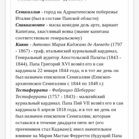
МАЛАЯ ПРОЗА
Сенигаллия
- город на Адриатическом побережье
ЭССЕИСТИКА
Италии (был в составе Папской области)
ЛИТЕРАТУРОВЕДЕНИЕ
Спаккамонте
- маска комедии дель арте, вариант
Капитана, хвастливый вояка (звание капитана
КУЛЬТУРОВЕДЕНИЕ
соответствовало генеральскому)
Кияно
-
Антонио Мария Каджано де Азеведо
(1797
ПУБЛИЦИСТИКА
- 1867) - граф, итальянский куриальный кардинал,
РЕЦЕНЗИРОВАНИЕ
Генеральный аудитор Апостольской Палаты (1843 -
1844). Папа Григорий XVI возвёл его в сан
ЦИКЛЫ ПУБЛИКАЦИЙ
кардинала 22 января 1844 года, и в тот же день он
был назначен епископом Сенигаллии (Епископ-
ТРЕДИАКОВСКИЙ
архиепископ Сенигаллии с 1844 по 1848 г.)
МЕДИА
Тестаферрата
-
Фабрицио Шеберрас
Тестаферрата
(1757 - 1843) - мальтийский
ВКОНТАКТЕ
куриальный кардинал. Папа Пий VII возвёл его в сан
кардинала 6 апреля 1818 года, и в тот же день он
был назначен епископом Сенигаллии, которым
оставался в течение двадцати пяти лет (его
преемником стал Каджано); имел значительное
влияние на Мария Мастаи Ферретти (будущий Папа