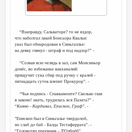
ДАЙДЖЕСТ
ПРОИЗВЕДЕНИЯ
ПЕРЕВОДЫ
“Взаправду, Сальваторе? то не вздор,
что наболтал лакей Бонсьора Квальи:
КОНКУРСЫ
указ был обнародован в Синьгаллье:
ДЕТСКАЯ КОМНАТА
на девку глянул - штраф и под надзор?” -
КНИЖНАЯ ПОЛКА
“Cозвав всю челядь в зал, сам Монсиньор
донёс, во избежанье вакханалий:
ОБЗОР ЛИТЕРАТУРЫ
прищучит сука сбир под ручку с кралей -
СТРАНИЦЫ ПАМЯТИ
пятнадцать суток влепит Прокурор”. -
ОБЪЯВЛЕНИЯ
“Чья подпись - Спаккамонте? Сколько глав
в законе! знать, трудилась вся Палата?” -
КОЛОНКА РЕДАКТОРА
“
Кияно -
Кардинал
,
E
пископ
,
Граф
”. -
РЕДКОЛЛЕГИЯ
"Епископ был в Синьгалье твердолоб,
ОТ РЕДАКЦИИ
но слаб до баб - Балда Тестаферрата”. -
“Головотяп преемник - Д'Олбоёб”.