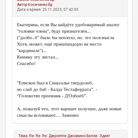
Автор
Косиченко Бр
Дата и время: 25.11.2023, 07:42:03
Екатерина, если Вы найдёте удобоваримый аналог
"головки члена", буду признателен...
("долбо..б" было бы неплохо, но. это полсмысла
Хотя, может, ещё пришпандорю на место
"кардинала")...
Книжку эту листал...
Спасибо!
"Епископ был в Синьгалье твердолоб,
но слаб до баб - Балда Тестаферрата”. -
“Головотяп преемник - Д'Олбоёб”.
А, пожалуй что, этот вариант получше, даже новые
смыслы всплывают.... Заменил
Тема:
Re: Re: Re: Джузеппе Джоакино Белли. Эдикт