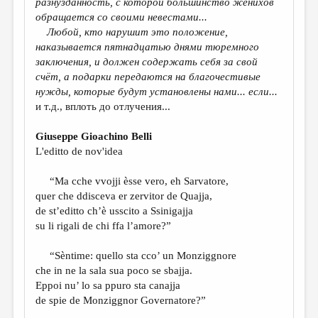
разнузданность, с которой большинство женихов
обращается со своими невестами
...
Любой, кто нарушит это положение,
наказывается пятнадцатью днями тюремного
заключения,
и
должен содержать себя за свой
сч
ё
т, а подарки передаются на благочестивые
нужды, которые будут установлены нами
... если...
и т.д., вплоть до отлучения...
Giuseppe Gioachino Belli
L'editto de nov'idea
“Ma cche vvojji èsse vero, eh Sarvatore,
quer che ddisceva er zervitor de Quajja,
de st’editto ch’è usscito a Ssinigajja
su li rigali de chi ffa l’amore?”
“Sèntime: quello sta cco’ un Monziggnore
che in ne la sala sua poco se sbajja.
Eppoi nu’ lo sa ppuro sta canajja
de spie de Monziggnor Governatore?”