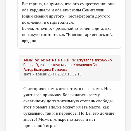
Екатерина, не думаю, что это существенно: они
оба кардиналы и оба епископы Сенигаллии
(один сменил другого). Тестаферрата другого
поколения, в отцы годится.
Белли, конечно, чрезвычайно точен в деталях,
но такую тонкость как "Епископ-архиепископ"...
вряд ли
Тема:
Re: Re: Re: Re: Re: Re: Re: Джузеппе Джоакино
Белли. Эдикт светоча мысли
Косиченко Бр
Автор
Екатерина Камаева
Дата и время: 25.11.2023, 13:32:18
С историческим контекстом я незнакома. Но,
учитывая привычку Белли давать всему
сказанному дополнительную степень свободы,
этот момент вполне может иметь место, как
буквально, так и в переносе. Но Вы его дольше
знаете) Может, конкретно здесь и нет
привычной игры.